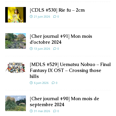
[CDLS #530] Rie fu – 2cm
21 juin 2026
0
[Cher journal #91] Mon mois
d’octobre 2024
13 juin 2026
0
[MDLS #529] Uematsu Nobuo – Final
Fantasy IX OST – Crossing those
hills
6 juin 2026
0
[Cher journal #90] Mon mois de
septembre 2024
31 mai 2026
0