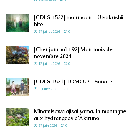
[CDLS #532] moumoon – Utsukushii
hito
27 juillet 2026
0
[Cher journal #92] Mon mois de
novembre 2024
12 juillet 2026
0
[CDLS #531] TOMOO – Sonare
5 juillet 2026
0
Minamisawa ajisai yama, la montagne
aux hydrangeas d’Akiruno
27 juin 2026
0