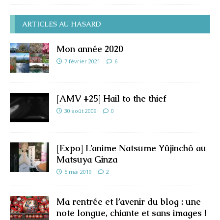
ARTICLES AU HASARD
Mon année 2020
7 février 2021
6
[AMV #25] Hail to the thief
30 août 2009
0
[Expo] L’anime Natsume Yûjinchô au
Matsuya Ginza
5 mai 2019
2
Ma rentrée et l’avenir du blog : une
note longue, chiante et sans images !