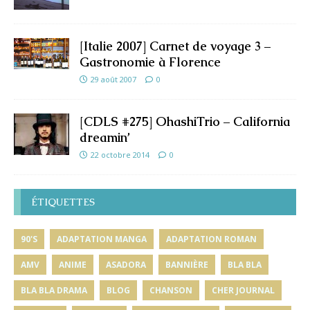
[Italie 2007] Carnet de voyage 3 –
Gastronomie à Florence
29 août 2007
0
[CDLS #275] OhashiTrio – California
dreamin’
22 octobre 2014
0
ÉTIQUETTES
90'S
ADAPTATION MANGA
ADAPTATION ROMAN
AMV
ANIME
ASADORA
BANNIÈRE
BLA BLA
BLA BLA DRAMA
BLOG
CHANSON
CHER JOURNAL