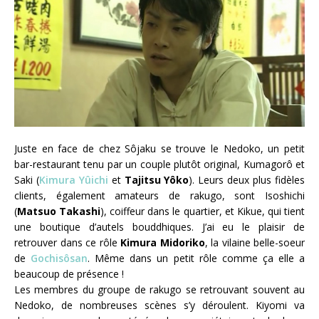
Juste en face de chez Sôjaku se trouve le Nedoko, un petit
bar-restaurant tenu par un couple plutôt original, Kumagorô et
Saki (
Kimura Yûichi
et
Tajitsu Yôko
). Leurs deux plus fidèles
clients, également amateurs de rakugo, sont Isoshichi
(
Matsuo Takashi
), coiffeur dans le quartier, et Kikue, qui tient
une boutique d’autels bouddhiques. J’ai eu le plaisir de
retrouver dans ce rôle
Kimura Midoriko
, la vilaine belle-soeur
de
Gochisôsan
. Même dans un petit rôle comme ça elle a
beaucoup de présence !
Les membres du groupe de rakugo se retrouvant souvent au
Nedoko, de nombreuses scènes s’y déroulent. Kiyomi va