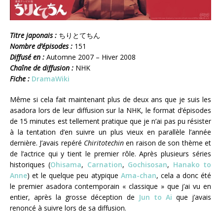
Titre japonais :
ちりとてちん
Nombre d’épisodes :
151
Diffusé en :
Automne 2007 – Hiver 2008
Chaîne de diffusion :
NHK
Fiche :
DramaWiki
Même si cela fait maintenant plus de deux ans que je suis les
asadora lors de leur diffusion sur la NHK, le format d’épisodes
de 15 minutes est tellement pratique que je n’ai pas pu résister
à la tentation d’en suivre un plus vieux en parallèle l’année
dernière. J’avais repéré
Chiritotechin
en raison de son thème et
de l’actrice qui y tient le premier rôle. Après plusieurs séries
historiques (
Ohisama
,
Carnation
,
Gochisosan
,
Hanako to
Anne
) et le quelque peu atypique
Ama-chan
, cela a donc été
le premier asadora contemporain « classique » que j’ai vu en
entier, après la grosse déception de
Jun to Ai
que j’avais
renoncé à suivre lors de sa diffusion.