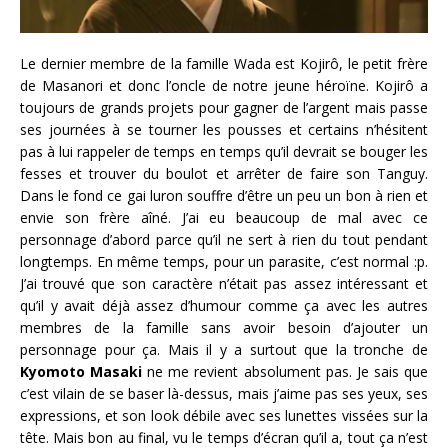
Le dernier membre de la famille Wada est Kojirô, le petit frère
de Masanori et donc l’oncle de notre jeune héroïne. Kojirô a
toujours de grands projets pour gagner de l’argent mais passe
ses journées à se tourner les pousses et certains n’hésitent
pas à lui rappeler de temps en temps qu’il devrait se bouger les
fesses et trouver du boulot et arrêter de faire son Tanguy.
Dans le fond ce gai luron souffre d’être un peu un bon à rien et
envie son frère aîné. J’ai eu beaucoup de mal avec ce
personnage d’abord parce qu’il ne sert à rien du tout pendant
longtemps. En même temps, pour un parasite, c’est normal :p.
J’ai trouvé que son caractère n’était pas assez intéressant et
qu’il y avait déjà assez d’humour comme ça avec les autres
membres de la famille sans avoir besoin d’ajouter un
personnage pour ça. Mais il y a surtout que la tronche de
Kyomoto Masaki
ne me revient absolument pas. Je sais que
c’est vilain de se baser là-dessus, mais j’aime pas ses yeux, ses
expressions, et son look débile avec ses lunettes vissées sur la
tête. Mais bon au final, vu le temps d’écran qu’il a, tout ça n’est