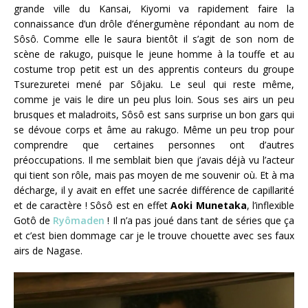
grande ville du Kansai, Kiyomi va rapidement faire la
connaissance d’un drôle d’énergumène répondant au nom de
Sôsô. Comme elle le saura bientôt il s’agit de son nom de
scène de rakugo, puisque le jeune homme à la touffe et au
costume trop petit est un des apprentis conteurs du groupe
Tsurezuretei mené par Sôjaku. Le seul qui reste même,
comme je vais le dire un peu plus loin. Sous ses airs un peu
brusques et maladroits, Sôsô est sans surprise un bon gars qui
se dévoue corps et âme au rakugo. Même un peu trop pour
comprendre que certaines personnes ont d’autres
préoccupations. Il me semblait bien que j’avais déjà vu l’acteur
qui tient son rôle, mais pas moyen de me souvenir où. Et à ma
décharge, il y avait en effet une sacrée différence de capillarité
et de caractère ! Sôsô est en effet
Aoki Munetaka
, l’inflexible
Gotô de
Ryômaden
! Il n’a pas joué dans tant de séries que ça
et c’est bien dommage car je le trouve chouette avec ses faux
airs de Nagase.