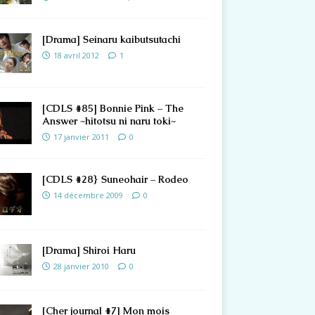
[Drama] Seinaru kaibutsutachi
18 avril 2012
1
[CDLS #85] Bonnie Pink – The
Answer ~hitotsu ni naru toki~
17 janvier 2011
0
[CDLS #28} Suneohair – Rodeo
14 décembre 2009
0
[Drama] Shiroi Haru
28 janvier 2010
0
[Cher journal #7] Mon mois