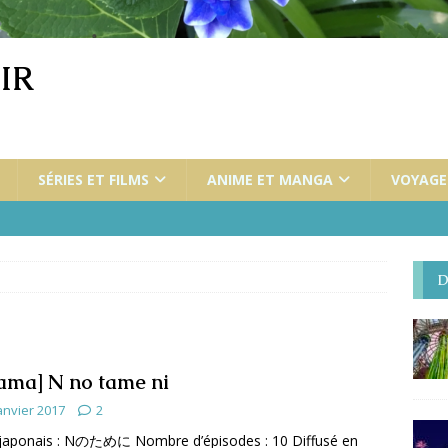
IR
SÉRIES ET FILMS
ANIME ET MANGA
VOYAGES
D
ama] N no tame ni
anvier 2017
2
 japonais : Nのために Nombre d’épisodes : 10 Diffusé en