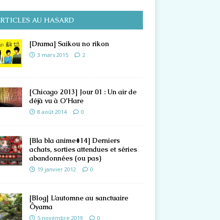
RTICLES AU HASARD
[Drama] Saikou no rikon
3 mars 2015
2
[Chicago 2013] Jour 01 : Un air de
déjà vu à O’Hare
8 août 2014
0
[Bla bla anime#14] Derniers
achats, sorties attendues et séries
abandonnées (ou pas)
19 janvier 2012
0
[Blog] L’automne au sanctuaire
Ôyama
5 novembre 2019
0