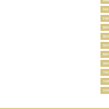
DRA
FEA
FUJI
MO
MUS
NOT
REP
SHI
THE
TOP
VOY