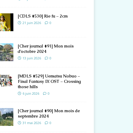
[CDLS #530] Rie fu – 2cm
21 juin 2026
0
[Cher journal #91] Mon mois
d’octobre 2024
13 juin 2026
0
[MDLS #529] Uematsu Nobuo –
Final Fantasy IX OST – Crossing
those hills
6 juin 2026
0
[Cher journal #90] Mon mois de
septembre 2024
31 mai 2026
0