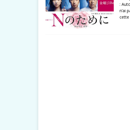
: Aut
n’ai 
cette