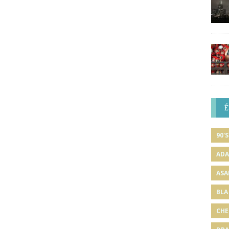
É
90'S
ADA
ASA
BLA
CHE