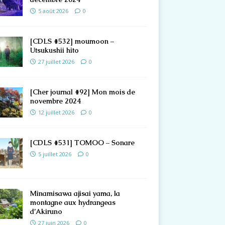
5 août 2026
0
[CDLS #532] moumoon –
Utsukushii hito
27 juillet 2026
0
[Cher journal #92] Mon mois de
novembre 2024
12 juillet 2026
0
[CDLS #531] TOMOO – Sonare
5 juillet 2026
0
Minamisawa ajisai yama, la
montagne aux hydrangeas
d’Akiruno
27 juin 2026
0