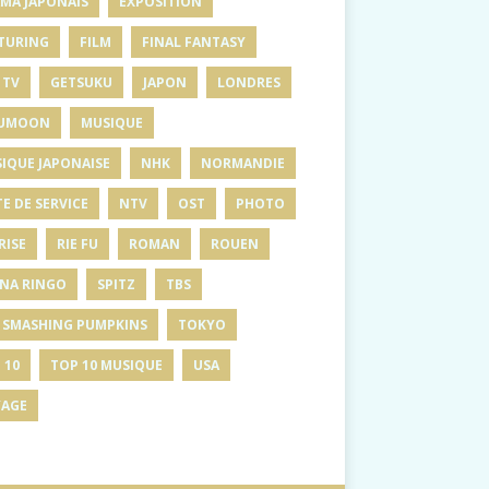
MA JAPONAIS
EXPOSITION
TURING
FILM
FINAL FANTASY
 TV
GETSUKU
JAPON
LONDRES
UMOON
MUSIQUE
IQUE JAPONAISE
NHK
NORMANDIE
E DE SERVICE
NTV
OST
PHOTO
RISE
RIE FU
ROMAN
ROUEN
INA RINGO
SPITZ
TBS
 SMASHING PUMPKINS
TOKYO
 10
TOP 10 MUSIQUE
USA
AGE