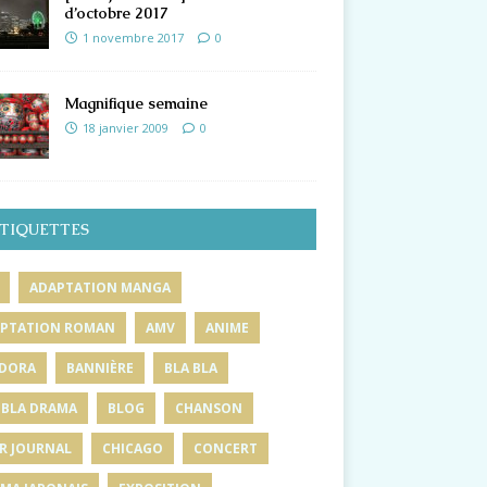
d’octobre 2017
1 novembre 2017
0
Magnifique semaine
18 janvier 2009
0
TIQUETTES
ADAPTATION MANGA
PTATION ROMAN
AMV
ANIME
DORA
BANNIÈRE
BLA BLA
 BLA DRAMA
BLOG
CHANSON
R JOURNAL
CHICAGO
CONCERT