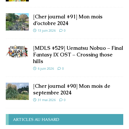
[Cher journal #91] Mon mois
d’octobre 2024
13 juin 2026
0
[MDLS #529] Uematsu Nobuo – Final
Fantasy IX OST – Crossing those
hills
6 juin 2026
0
[Cher journal #90] Mon mois de
septembre 2024
31 mai 2026
0
ARTICLES AU HASARD