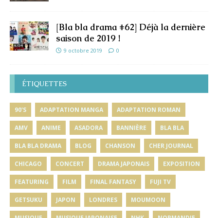
[Bla bla drama #62] Déjà la dernière
saison de 2019 !
9 octobre 2019
0
ÉTIQUETTES
90'S
ADAPTATION MANGA
ADAPTATION ROMAN
AMV
ANIME
ASADORA
BANNIÈRE
BLA BLA
BLA BLA DRAMA
BLOG
CHANSON
CHER JOURNAL
CHICAGO
CONCERT
DRAMA JAPONAIS
EXPOSITION
FEATURING
FILM
FINAL FANTASY
FUJI TV
GETSUKU
JAPON
LONDRES
MOUMOON
MUSIQUE
MUSIQUE JAPONAISE
NHK
NORMANDIE