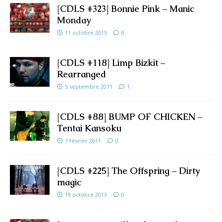
[CDLS #323] Bonnie Pink – Manic
Monday
11 octobre 2015
0
[CDLS #118] Limp Bizkit –
Rearranged
5 septembre 2011
1
[CDLS #88] BUMP OF CHICKEN –
Tentai Kansoku
7 février 2011
0
[CDLS #225] The Offspring – Dirty
magic
19 octobre 2013
0