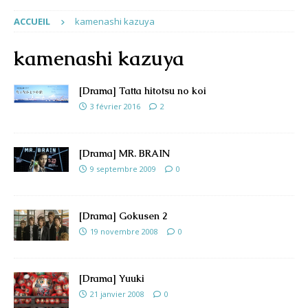
ACCUEIL
kamenashi kazuya
kamenashi kazuya
[Drama] Tatta hitotsu no koi
3 février 2016
2
[Drama] MR. BRAIN
9 septembre 2009
0
[Drama] Gokusen 2
19 novembre 2008
0
[Drama] Yuuki
21 janvier 2008
0