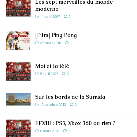
Les sept merveilles du monde
moderne
11 avril 2007
0
[Film] Ping Pong
27 mars 2010
1
Moi et la télé
5 avril 2007
0
Sur les bords de la Sumida
10 octobre 2012
0
FFXIII : PS3, Xbox 360 ou rien ?
6 mars 2010
1