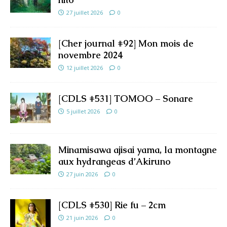
27 juillet 2026
0
[Cher journal #92] Mon mois de
novembre 2024
12 juillet 2026
0
[CDLS #531] TOMOO – Sonare
5 juillet 2026
0
Minamisawa ajisai yama, la montagne
aux hydrangeas d’Akiruno
27 juin 2026
0
[CDLS #530] Rie fu – 2cm
21 juin 2026
0