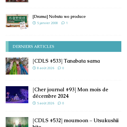
[Drama] Nobuta wo produce
5 janvier 2008
1
DERNIERS ARTICLES
[CDLS #533] Tanabata sama
8 août 2026
0
[Cher journal #93] Mon mois de
décembre 2024
5 août 2026
0
[CDLS #532] moumoon – Utsukushii
hito