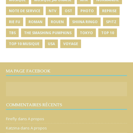
NOTE DE SERVICE
NTV
OST
PHOTO
REPRISE
RIE FU
ROMAN
ROUEN
SHIINA RINGO
SPITZ
TBS
THE SMASHING PUMPKINS
TOKYO
TOP 10
TOP 10 MUSIQUE
USA
VOYAGE
MA PAGE FACEBOOK
COMMENTAIRES RÉCENTS
Firefly
dans
A propos
Katzina
dans
A propos