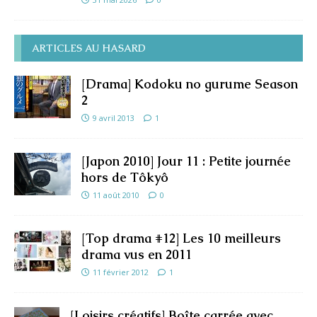
ARTICLES AU HASARD
[Drama] Kodoku no gurume Season
2
9 avril 2013
1
[Japon 2010] Jour 11 : Petite journée
hors de Tôkyô
11 août 2010
0
[Top drama #12] Les 10 meilleurs
drama vus en 2011
11 février 2012
1
[Loisirs créatifs] Boîte carrée avec