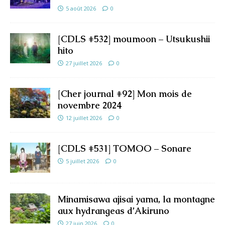
5 août 2026
0
[CDLS #532] moumoon – Utsukushii
hito
27 juillet 2026
0
[Cher journal #92] Mon mois de
novembre 2024
12 juillet 2026
0
[CDLS #531] TOMOO – Sonare
5 juillet 2026
0
Minamisawa ajisai yama, la montagne
aux hydrangeas d’Akiruno
27 juin 2026
0