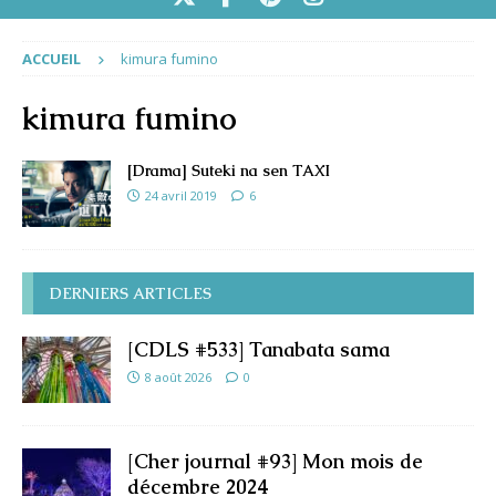
ACCUEIL
kimura fumino
kimura fumino
[Drama] Suteki na sen TAXI
24 avril 2019
6
DERNIERS ARTICLES
[CDLS #533] Tanabata sama
8 août 2026
0
[Cher journal #93] Mon mois de
décembre 2024