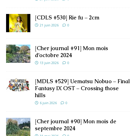
[CDLS #530] Rie fu – 2cm
21 juin 2026
0
[Cher journal #91] Mon mois
d’octobre 2024
13 juin 2026
0
[MDLS #529] Uematsu Nobuo – Final
Fantasy IX OST – Crossing those
hills
6 juin 2026
0
[Cher journal #90] Mon mois de
septembre 2024
31 mai 2026
0