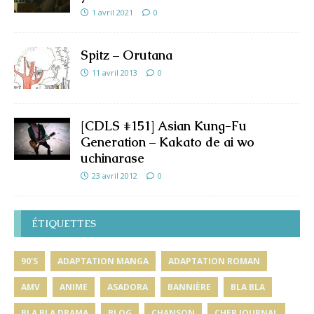
1 avril 2021
0
Spitz – Orutana
11 avril 2013
0
[CDLS #151] Asian Kung-Fu
Generation – Kakato de ai wo
uchinarase
23 avril 2012
0
ÉTIQUETTES
90'S
ADAPTATION MANGA
ADAPTATION ROMAN
AMV
ANIME
ASADORA
BANNIÈRE
BLA BLA
BLA BLA DRAMA
BLOG
CHANSON
CHER JOURNAL