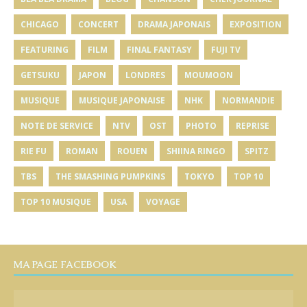
CHICAGO
CONCERT
DRAMA JAPONAIS
EXPOSITION
FEATURING
FILM
FINAL FANTASY
FUJI TV
GETSUKU
JAPON
LONDRES
MOUMOON
MUSIQUE
MUSIQUE JAPONAISE
NHK
NORMANDIE
NOTE DE SERVICE
NTV
OST
PHOTO
REPRISE
RIE FU
ROMAN
ROUEN
SHIINA RINGO
SPITZ
TBS
THE SMASHING PUMPKINS
TOKYO
TOP 10
TOP 10 MUSIQUE
USA
VOYAGE
MA PAGE FACEBOOK