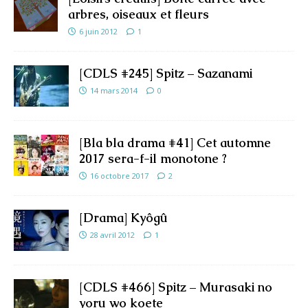
arbres, oiseaux et fleurs
6 juin 2012
1
[CDLS #245] Spitz – Sazanami
14 mars 2014
0
[Bla bla drama #41] Cet automne
2017 sera-f-il monotone ?
16 octobre 2017
2
[Drama] Kyôgû
28 avril 2012
1
[CDLS #466] Spitz – Murasaki no
yoru wo koete