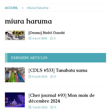
ACCUEIL
miura haruma
miura haruma
[Drama] Binbô Danshi
4 avril 2009
0
DERNIERS ARTICLES
[CDLS #533] Tanabata sama
8 août 2026
0
[Cher journal #93] Mon mois de
décembre 2024
5 août 2026
0