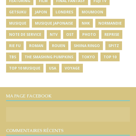
FEATURING
FILM
FINAL FANTASY
FUJI TV
GETSUKU
JAPON
LONDRES
MOUMOON
MUSIQUE
MUSIQUE JAPONAISE
NHK
NORMANDIE
NOTE DE SERVICE
NTV
OST
PHOTO
REPRISE
RIE FU
ROMAN
ROUEN
SHIINA RINGO
SPITZ
TBS
THE SMASHING PUMPKINS
TOKYO
TOP 10
TOP 10 MUSIQUE
USA
VOYAGE
MA PAGE FACEBOOK
COMMENTAIRES RÉCENTS