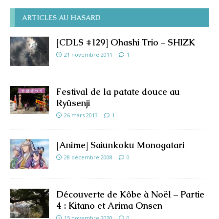
ARTICLES AU HASARD
[CDLS #129] Ohashi Trio – SHIZK
21 novembre 2011
1
Festival de la patate douce au
Ryûsenji
26 mars 2013
1
[Anime] Saiunkoku Monogatari
28 décembre 2008
0
Découverte de Kôbe à Noël – Partie
4 : Kitano et Arima Onsen
15 novembre 2020
0