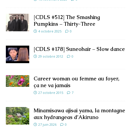
[CDLS #512] The Smashing
Pumpkins – Thirty-Three
4 octobre 2025
0
[CDLS #178] Suneohair – Slow dance
29 octobre 2012
0
Career woman ou femme au foyer,
ça ne va jamais
27 octobre 2015
7
Minamisawa ajisai yama, la montagne
aux hydrangeas d’Akiruno
27 juin 2026
0