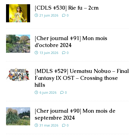
[CDLS #530] Rie fu – 2cm
21 juin 2026
0
[Cher journal #91] Mon mois
d’octobre 2024
13 juin 2026
0
[MDLS #529] Uematsu Nobuo – Final
Fantasy IX OST – Crossing those
hills
6 juin 2026
0
[Cher journal #90] Mon mois de
septembre 2024
31 mai 2026
0