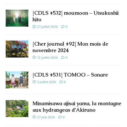
[CDLS #532] moumoon – Utsukushii
hito
27 juillet 2026
0
[Cher journal #92] Mon mois de
novembre 2024
12 juillet 2026
0
[CDLS #531] TOMOO – Sonare
5 juillet 2026
0
Minamisawa ajisai yama, la montagne
aux hydrangeas d’Akiruno
27 juin 2026
0