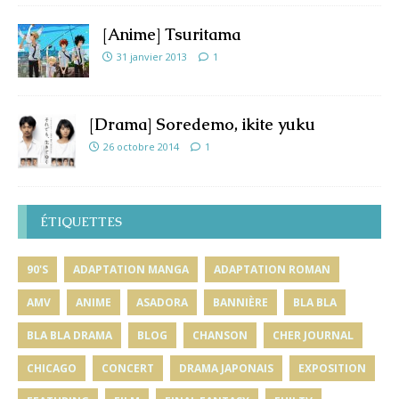
[Anime] Tsuritama
31 janvier 2013
1
[Drama] Soredemo, ikite yuku
26 octobre 2014
1
ÉTIQUETTES
90'S
ADAPTATION MANGA
ADAPTATION ROMAN
AMV
ANIME
ASADORA
BANNIÈRE
BLA BLA
BLA BLA DRAMA
BLOG
CHANSON
CHER JOURNAL
CHICAGO
CONCERT
DRAMA JAPONAIS
EXPOSITION