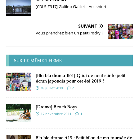
[CDLS #317] Galileo Galilei – Aoi shiori
SUIVANT
Vous prendrez bien un petit Pocky ?
SUR LE MÊME THÈME
[Bla bla drama #61] Quoi de neuf sur le petit
écran japonais pour cet été 2019 ?
18 juillet 2019
2
[Drama] Beach Boys
17 novembre 2011
1
Bla bla drama #15 : Petit bilan de ma tournée de