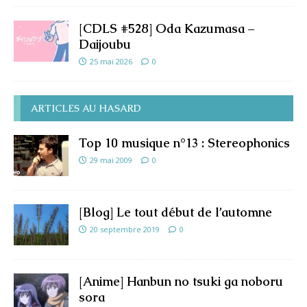
[CDLS #528] Oda Kazumasa –
Daijoubu
25 mai 2026
0
ARTICLES AU HASARD
Top 10 musique n°13 : Stereophonics
29 mai 2009
0
[Blog] Le tout début de l’automne
20 septembre 2019
0
[Anime] Hanbun no tsuki ga noboru
sora