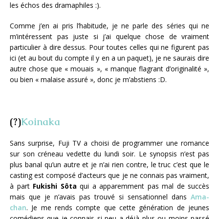
les échos des dramaphiles :).
Comme j’en ai pris l’habitude, je ne parle des séries qui ne
m’intéressent pas juste si j’ai quelque chose de vraiment
particulier à dire dessus. Pour toutes celles qui ne figurent pas
ici (et au bout du compte il y en a un paquet), je ne saurais dire
autre chose que « mouais », « manque flagrant d’originalité »,
ou bien « malaise assuré », donc je m’abstiens :D.
(?)
Koinaka
Sans surprise, Fuji TV a choisi de programmer une romance
sur son créneau vedette du lundi soir. Le synopsis n’est pas
plus banal qu’un autre et je n’ai rien contre, le truc c’est que le
casting est composé d’acteurs que je ne connais pas vraiment,
à part
Fukishi Sôta
qui a apparemment pas mal de succès
mais que je n’avais pas trouvé si sensationnel dans
Ama-
chan
. Je me rends compte que cette génération de jeunes
comédiens que je connais si peu a déjà plus ou moins passé