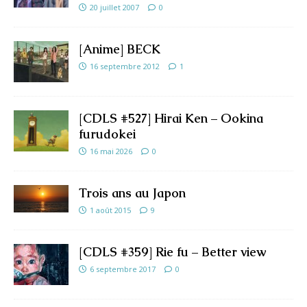
20 juillet 2007
0
[Anime] BECK
16 septembre 2012
1
[CDLS #527] Hirai Ken – Ookina
furudokei
16 mai 2026
0
Trois ans au Japon
1 août 2015
9
[CDLS #359] Rie fu – Better view
6 septembre 2017
0