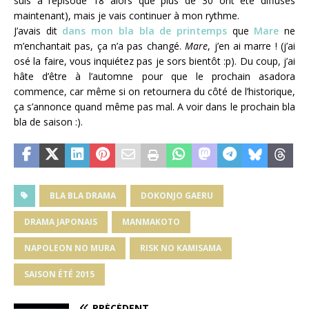
suis à l’épisode 18 alors que plus de 30 ont été diffusés
maintenant), mais je vais continuer à mon rythme.
J’avais dit
dans mon bla bla de printemps
que
Mare
ne
m’enchantait pas, ça n’a pas changé.
Mare
, j’en ai marre ! (j’ai
osé la faire, vous inquiétez pas je sors bientôt :p). Du coup, j’ai
hâte d’être à l’automne pour que le prochain asadora
commence, car même si on retournera du côté de l’historique,
ça s’annonce quand même pas mal. A voir dans le prochain bla
bla de saison :).
BLA BLA DRAMA
DOKONJO GAERU
DRAMA JAPONAIS
MANMAKOTO
NAPOLEON NO MURA
RISK NO KAMISAMA
SAISON ÉTÉ 2015
PRÉCÉDENT