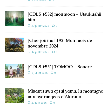
[CDLS #532] moumoon – Utsukushii
hito
27 juillet 2026
0
[Cher journal #92] Mon mois de
novembre 2024
12 juillet 2026
0
[CDLS #531] TOMOO – Sonare
5 juillet 2026
0
Minamisawa ajisai yama, la montagne
aux hydrangeas d’Akiruno
27 juin 2026
0