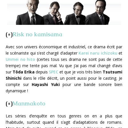
(+)
Risk no kamisama
Avec son univers économique et industriel, ce drama écrit par
le scénariste qui s’est chargé d’adapter
Karei naru ichizoku
et
Unmei no hito
(certes tous ses drama ne sont pas de cette
trempe) me tente pas mal. Vu que j’ai pas mal changé d’avis
sur
Tôda Erika
depuis
SPEC
et que je vois très bien
Tsutsumi
Shinichi
dans le rôle décrit, un point aussi pour le casting. Je
compte sur
Hayashi Yuki
pour une bande sonore bien
dynamique !
(+)
Manmakoto
Les séries d’enquête en tous genres on en a plus que
l’habitude, surtout quand il s’agit d’adaptations de romans.