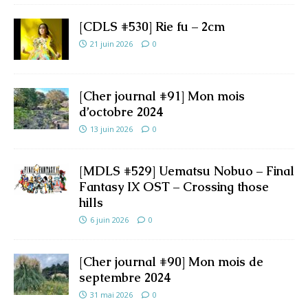
[CDLS #530] Rie fu – 2cm
21 juin 2026
0
[Cher journal #91] Mon mois
d’octobre 2024
13 juin 2026
0
[MDLS #529] Uematsu Nobuo – Final
Fantasy IX OST – Crossing those
hills
6 juin 2026
0
[Cher journal #90] Mon mois de
septembre 2024
31 mai 2026
0