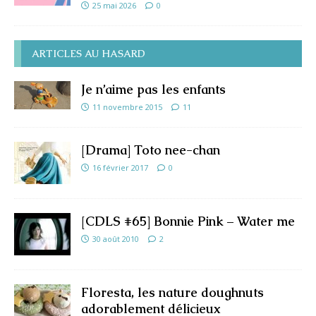
25 mai 2026
0
ARTICLES AU HASARD
Je n’aime pas les enfants
11 novembre 2015
11
[Drama] Toto nee-chan
16 février 2017
0
[CDLS #65] Bonnie Pink – Water me
30 août 2010
2
Floresta, les nature doughnuts
adorablement délicieux