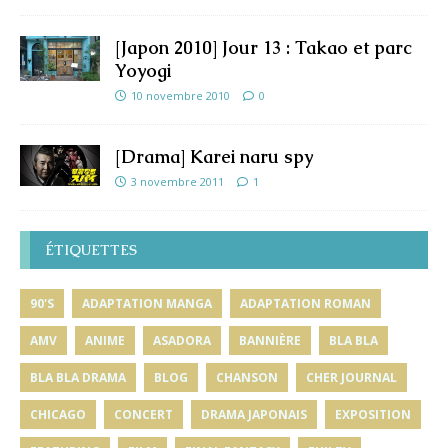
[Japon 2010] Jour 13 : Takao et parc
Yoyogi
10 novembre 2010
0
[Drama] Karei naru spy
3 novembre 2011
1
ÉTIQUETTES
90'S
ADAPTATION MANGA
ADAPTATION ROMAN
AMV
ANIME
ASADORA
BANNIÈRE
BLA BLA
BLA BLA DRAMA
BLOG
CHANSON
CHER JOURNAL
CHICAGO
CONCERT
DRAMA JAPONAIS
EXPOSITION