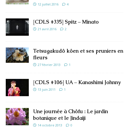
12 juillet 2016
4
[CDLS #335] Spitz – Minato
21 avril 2016
2
Tetsugakudô kôen et ses pruniers en
fleurs
27 février 2013
1
[CDLS #106] UA – Kanashimi Johnny
13 juin 2011
1
Une journée à Chôfu : Le jardin
botanique et le Jindaiji
14 octobre 2013
0