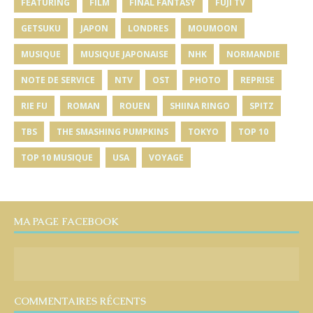
FEATURING
FILM
FINAL FANTASY
FUJI TV
GETSUKU
JAPON
LONDRES
MOUMOON
MUSIQUE
MUSIQUE JAPONAISE
NHK
NORMANDIE
NOTE DE SERVICE
NTV
OST
PHOTO
REPRISE
RIE FU
ROMAN
ROUEN
SHIINA RINGO
SPITZ
TBS
THE SMASHING PUMPKINS
TOKYO
TOP 10
TOP 10 MUSIQUE
USA
VOYAGE
MA PAGE FACEBOOK
COMMENTAIRES RÉCENTS