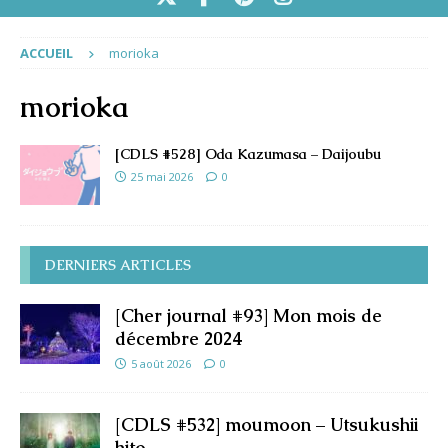
ACCUEIL
morioka
morioka
[CDLS #528] Oda Kazumasa – Daijoubu
25 mai 2026
0
DERNIERS ARTICLES
[Cher journal #93] Mon mois de
décembre 2024
5 août 2026
0
[CDLS #532] moumoon – Utsukushii
hito