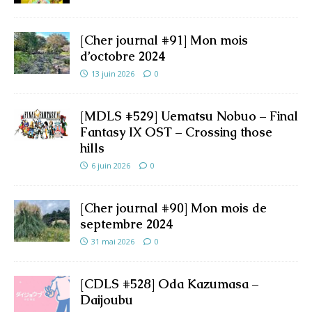
[Cher journal #91] Mon mois
d’octobre 2024
13 juin 2026
0
[MDLS #529] Uematsu Nobuo – Final
Fantasy IX OST – Crossing those
hills
6 juin 2026
0
[Cher journal #90] Mon mois de
septembre 2024
31 mai 2026
0
[CDLS #528] Oda Kazumasa –
Daijoubu