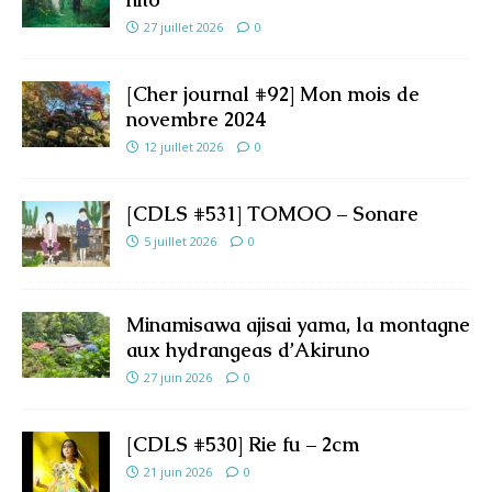
27 juillet 2026
0
[Cher journal #92] Mon mois de
novembre 2024
12 juillet 2026
0
[CDLS #531] TOMOO – Sonare
5 juillet 2026
0
Minamisawa ajisai yama, la montagne
aux hydrangeas d’Akiruno
27 juin 2026
0
[CDLS #530] Rie fu – 2cm
21 juin 2026
0