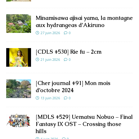
Minamisawa ajisai yama, la montagne
aux hydrangeas d’Akiruno
27 juin 2026
0
[CDLS #530] Rie fu – 2cm
21 juin 2026
0
[Cher journal #91] Mon mois
d’octobre 2024
13 juin 2026
0
[MDLS #529] Uematsu Nobuo – Final
Fantasy IX OST – Crossing those
hills
6 juin 2026
0