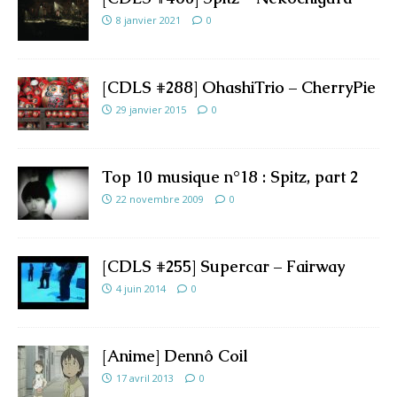
8 janvier 2021
0
[CDLS #288] OhashiTrio – CherryPie
29 janvier 2015
0
Top 10 musique n°18 : Spitz, part 2
22 novembre 2009
0
[CDLS #255] Supercar – Fairway
4 juin 2014
0
[Anime] Dennô Coil
17 avril 2013
0