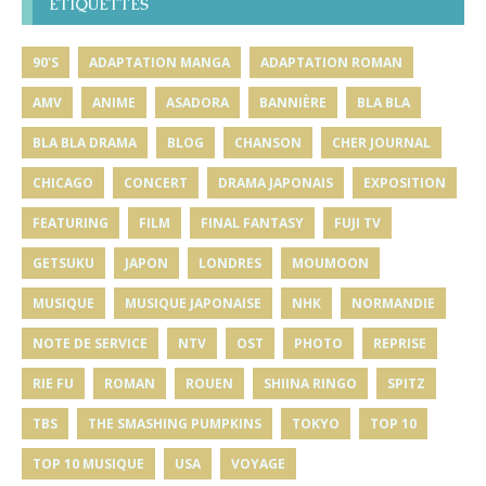
ÉTIQUETTES
90'S
ADAPTATION MANGA
ADAPTATION ROMAN
AMV
ANIME
ASADORA
BANNIÈRE
BLA BLA
BLA BLA DRAMA
BLOG
CHANSON
CHER JOURNAL
CHICAGO
CONCERT
DRAMA JAPONAIS
EXPOSITION
FEATURING
FILM
FINAL FANTASY
FUJI TV
GETSUKU
JAPON
LONDRES
MOUMOON
MUSIQUE
MUSIQUE JAPONAISE
NHK
NORMANDIE
NOTE DE SERVICE
NTV
OST
PHOTO
REPRISE
RIE FU
ROMAN
ROUEN
SHIINA RINGO
SPITZ
TBS
THE SMASHING PUMPKINS
TOKYO
TOP 10
TOP 10 MUSIQUE
USA
VOYAGE