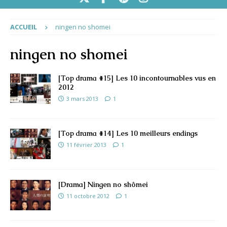
ACCUEIL
ningen no shomei
ningen no shomei
[Top drama #15] Les 10 incontournables vus en
2012
3 mars 2013
1
[Top drama #14] Les 10 meilleurs endings
11 février 2013
1
[Drama] Ningen no shômei
11 octobre 2012
1