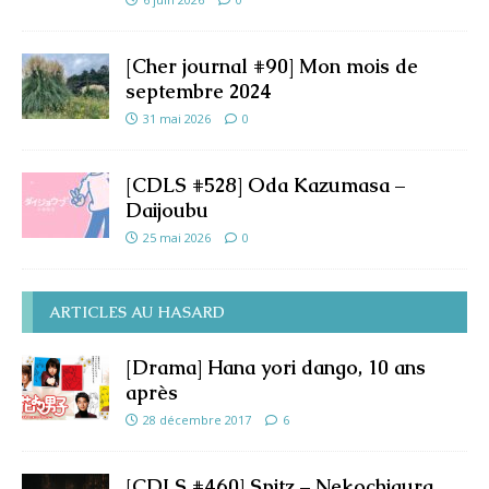
[Cher journal #90] Mon mois de
septembre 2024
31 mai 2026
0
[CDLS #528] Oda Kazumasa –
Daijoubu
25 mai 2026
0
ARTICLES AU HASARD
[Drama] Hana yori dango, 10 ans
après
28 décembre 2017
6
[CDLS #460] Spitz – Nekochigura