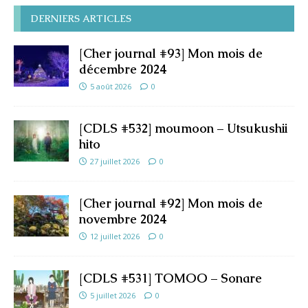
DERNIERS ARTICLES
[Cher journal #93] Mon mois de
décembre 2024
5 août 2026
0
[CDLS #532] moumoon – Utsukushii
hito
27 juillet 2026
0
[Cher journal #92] Mon mois de
novembre 2024
12 juillet 2026
0
[CDLS #531] TOMOO – Sonare
5 juillet 2026
0