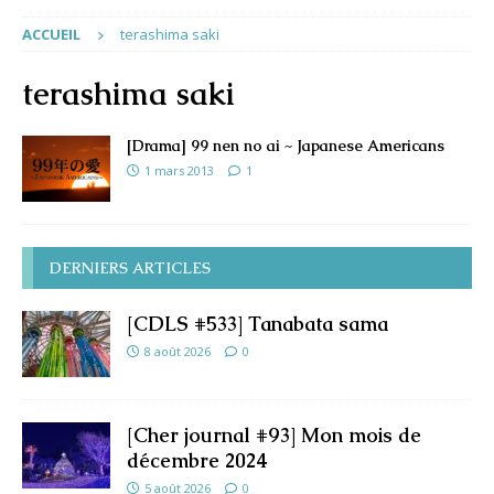
ACCUEIL
terashima saki
terashima saki
[Drama] 99 nen no ai ~ Japanese Americans
1 mars 2013
1
DERNIERS ARTICLES
[CDLS #533] Tanabata sama
8 août 2026
0
[Cher journal #93] Mon mois de
décembre 2024
5 août 2026
0