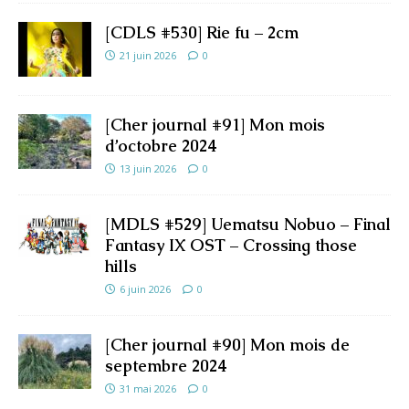
[CDLS #530] Rie fu – 2cm
21 juin 2026
0
[Cher journal #91] Mon mois
d’octobre 2024
13 juin 2026
0
[MDLS #529] Uematsu Nobuo – Final
Fantasy IX OST – Crossing those
hills
6 juin 2026
0
[Cher journal #90] Mon mois de
septembre 2024
31 mai 2026
0