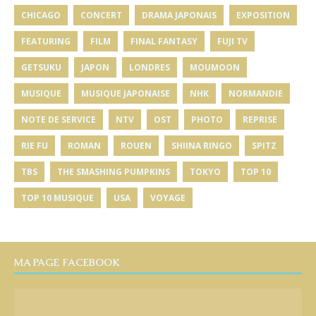
CHICAGO
CONCERT
DRAMA JAPONAIS
EXPOSITION
FEATURING
FILM
FINAL FANTASY
FUJI TV
GETSUKU
JAPON
LONDRES
MOUMOON
MUSIQUE
MUSIQUE JAPONAISE
NHK
NORMANDIE
NOTE DE SERVICE
NTV
OST
PHOTO
REPRISE
RIE FU
ROMAN
ROUEN
SHIINA RINGO
SPITZ
TBS
THE SMASHING PUMPKINS
TOKYO
TOP 10
TOP 10 MUSIQUE
USA
VOYAGE
MA PAGE FACEBOOK