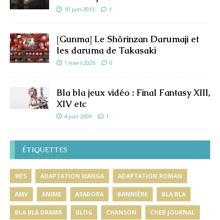
10 juin 2013
1
[Gunma] Le Shôrinzan Darumaji et
les daruma de Takasaki
1 mars 2026
0
Bla bla jeux vidéo : Final Fantasy XIII,
XIV etc
4 juin 2009
1
ÉTIQUETTES
90'S
ADAPTATION MANGA
ADAPTATION ROMAN
AMV
ANIME
ASADORA
BANNIÈRE
BLA BLA
BLA BLA DRAMA
BLOG
CHANSON
CHER JOURNAL