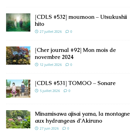
[CDLS #532] moumoon – Utsukushii
hito
27 juillet 2026
0
[Cher journal #92] Mon mois de
novembre 2024
12 juillet 2026
0
[CDLS #531] TOMOO – Sonare
5 juillet 2026
0
Minamisawa ajisai yama, la montagne
aux hydrangeas d’Akiruno
27 juin 2026
0