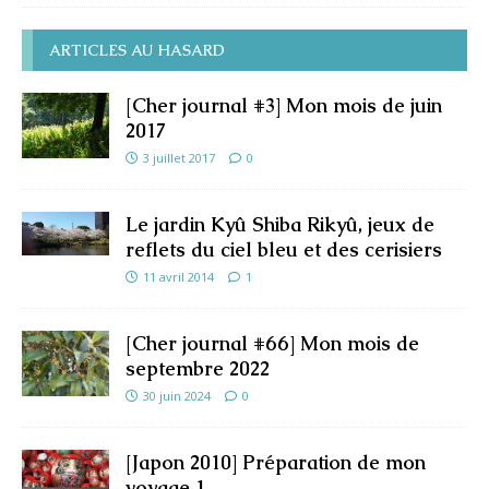
ARTICLES AU HASARD
[Cher journal #3] Mon mois de juin
2017
3 juillet 2017
0
Le jardin Kyû Shiba Rikyû, jeux de
reflets du ciel bleu et des cerisiers
11 avril 2014
1
[Cher journal #66] Mon mois de
septembre 2022
30 juin 2024
0
[Japon 2010] Préparation de mon
voyage 1