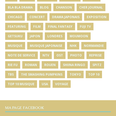
BLA BLA DRAMA
BLOG
CHANSON
CHER JOURNAL
CHICAGO
CONCERT
DRAMA JAPONAIS
EXPOSITION
FEATURING
FILM
FINAL FANTASY
FUJI TV
GETSUKU
JAPON
LONDRES
MOUMOON
MUSIQUE
MUSIQUE JAPONAISE
NHK
NORMANDIE
NOTE DE SERVICE
NTV
OST
PHOTO
REPRISE
RIE FU
ROMAN
ROUEN
SHIINA RINGO
SPITZ
TBS
THE SMASHING PUMPKINS
TOKYO
TOP 10
TOP 10 MUSIQUE
USA
VOYAGE
MA PAGE FACEBOOK