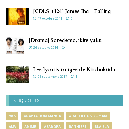
[CDLS #124] James Iha – Falling
17 octobre 2011
0
[Drama] Soredemo, ikite yuku
26 octobre 2014
1
Les lycoris rouges de Kinchakuda
25 septembre 2017
1
ÉTIQUETTES
90'S
ADAPTATION MANGA
ADAPTATION ROMAN
AMV
ANIME
ASADORA
BANNIÈRE
BLA BLA