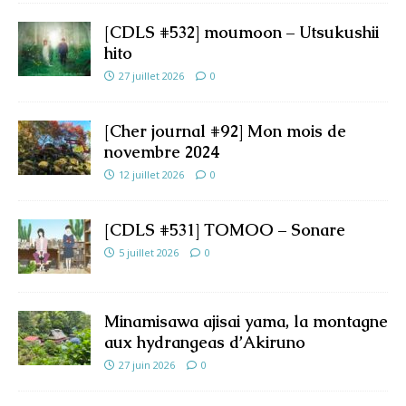
[CDLS #532] moumoon – Utsukushii
hito
27 juillet 2026
0
[Cher journal #92] Mon mois de
novembre 2024
12 juillet 2026
0
[CDLS #531] TOMOO – Sonare
5 juillet 2026
0
Minamisawa ajisai yama, la montagne
aux hydrangeas d’Akiruno
27 juin 2026
0