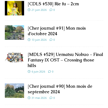
[CDLS #530] Rie fu – 2cm
21 juin 2026
0
[Cher journal #91] Mon mois
d’octobre 2024
13 juin 2026
0
[MDLS #529] Uematsu Nobuo – Final
Fantasy IX OST – Crossing those
hills
6 juin 2026
0
[Cher journal #90] Mon mois de
septembre 2024
31 mai 2026
0