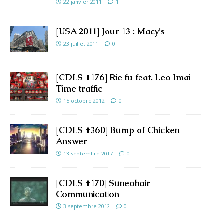
22 janvier 2011
1
[USA 2011] Jour 13 : Macy’s
23 juillet 2011
0
[CDLS #176] Rie fu feat. Leo Imai –
Time traffic
15 octobre 2012
0
[CDLS #360] Bump of Chicken –
Answer
13 septembre 2017
0
[CDLS #170] Suneohair –
Communication
3 septembre 2012
0