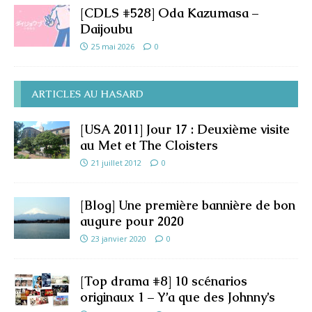
[CDLS #528] Oda Kazumasa –
Daijoubu
25 mai 2026
0
ARTICLES AU HASARD
[USA 2011] Jour 17 : Deuxième visite
au Met et The Cloisters
21 juillet 2012
0
[Blog] Une première bannière de bon
augure pour 2020
23 janvier 2020
0
[Top drama #8] 10 scénarios
originaux 1 – Y’a que des Johnny’s