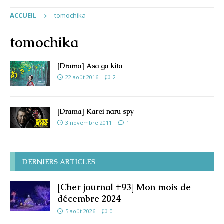
ACCUEIL
tomochika
tomochika
[Drama] Asa ga kita
22 août 2016
2
[Drama] Karei naru spy
3 novembre 2011
1
DERNIERS ARTICLES
[Cher journal #93] Mon mois de
décembre 2024
5 août 2026
0