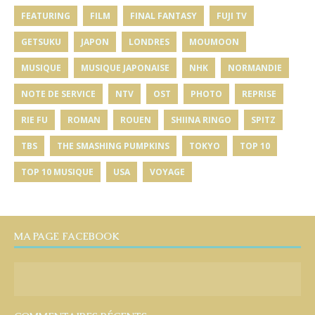
FEATURING
FILM
FINAL FANTASY
FUJI TV
GETSUKU
JAPON
LONDRES
MOUMOON
MUSIQUE
MUSIQUE JAPONAISE
NHK
NORMANDIE
NOTE DE SERVICE
NTV
OST
PHOTO
REPRISE
RIE FU
ROMAN
ROUEN
SHIINA RINGO
SPITZ
TBS
THE SMASHING PUMPKINS
TOKYO
TOP 10
TOP 10 MUSIQUE
USA
VOYAGE
MA PAGE FACEBOOK