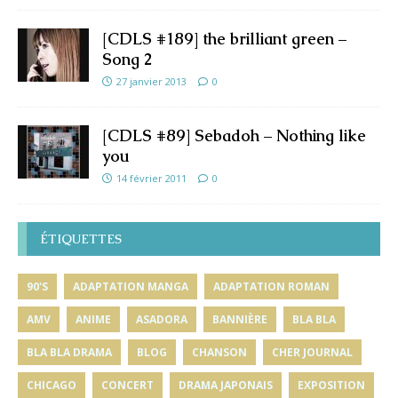
[CDLS #189] the brilliant green –
Song 2
27 janvier 2013
0
[CDLS #89] Sebadoh – Nothing like
you
14 février 2011
0
ÉTIQUETTES
90'S
ADAPTATION MANGA
ADAPTATION ROMAN
AMV
ANIME
ASADORA
BANNIÈRE
BLA BLA
BLA BLA DRAMA
BLOG
CHANSON
CHER JOURNAL
CHICAGO
CONCERT
DRAMA JAPONAIS
EXPOSITION