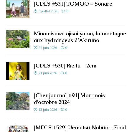
[CDLS #531] TOMOO – Sonare
5 juillet 2026
0
Minamisawa ajisai yama, la montagne
aux hydrangeas d’Akiruno
27 juin 2026
0
[CDLS #530] Rie fu – 2cm
21 juin 2026
0
[Cher journal #91] Mon mois
d’octobre 2024
13 juin 2026
0
[MDLS #529] Uematsu Nobuo – Final