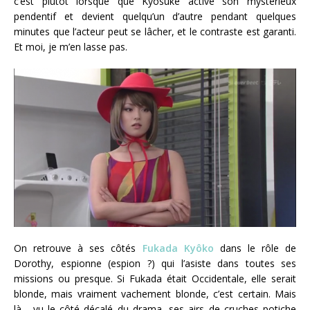
c’est plutôt lorsque que Kyôsuke active son mystérieux
pendentif et devient quelqu’un d’autre pendant quelques
minutes que l’acteur peut se lâcher, et le contraste est garanti.
Et moi, je m’en lasse pas.
On retrouve à ses côtés
Fukada Kyôko
dans le rôle de
Dorothy, espionne (espion ?) qui l’asiste dans toutes ses
missions ou presque. Si Fukada était Occidentale, elle serait
blonde, mais vraiment vachement blonde, c’est certain. Mais
là, vu le côté décalé du drama, ses airs de cruches potiche