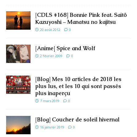
[CDLS #168] Bonnie Pink feat. Saitô
Kazuyoshi – Manatsu no kajitsu
20 août 2012
0
[Anime] Spice and Wolf
2 février 2009
0
[Blog] Mes 10 articles de 2018 les
plus lus, et les 10 qui sont passés
plus inaperçu
7 mars 2019
0
[Blog] Coucher de soleil hivernal
16 janvier 2019
0