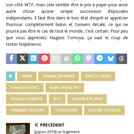
son côté WTF, mais cela semble être le prix à payer pour avoir
autre chose qu’une simple succession d’épisodes
indépendants. Il faut être dans le bon état d’esprit et apprécier
l’humour complètement bidon et l’univers décalé, ce qui ne
pourra pas être le cas de tout le monde, c’est certain. Pour peu
que vous appréciiez Nagase Tomoya, ça vaut le coup de
tenter l’expérience.
ANNE
DRAMA JAPONAIS
EMOTO AKIRA
FUKADA KYOKO
KAREI NARU SPY
NAGASE TOMOYA
NTV
SAISON ÉTÉ 2009
TERAJIMA SUSUMU
TOMOCHIKA
WATARI TETSUYA
PRÉCÉDENT
[Japon 2010] Le logement