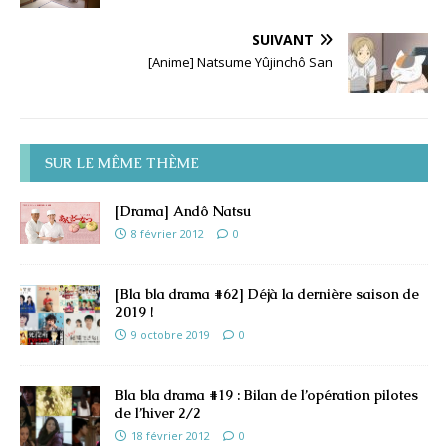
SUIVANT
[Anime] Natsume Yûjinchô San
SUR LE MÊME THÈME
[Drama] Andô Natsu
8 février 2012
0
[Bla bla drama #62] Déjà la dernière saison de
2019 !
9 octobre 2019
0
Bla bla drama #19 : Bilan de l’opération pilotes
de l’hiver 2/2
18 février 2012
0