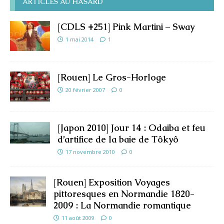
ARTICLES AU HASARD
[CDLS #251] Pink Martini – Sway
1 mai 2014
1
[Rouen] Le Gros-Horloge
20 février 2007
0
[Japon 2010] Jour 14 : Odaiba et feu
d’artifice de la baie de Tôkyô
17 novembre 2010
0
[Rouen] Exposition Voyages
pittoresques en Normandie 1820-
2009 : La Normandie romantique
11 août 2009
0