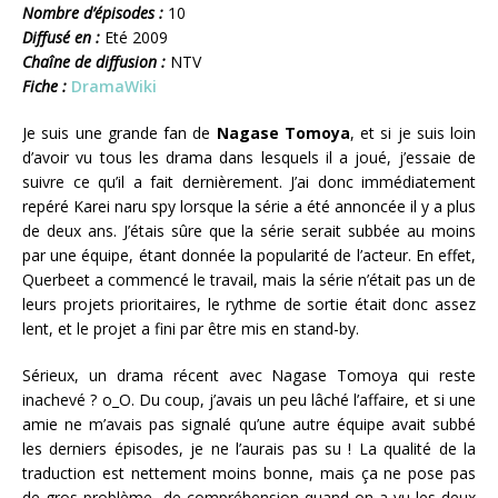
Nombre d’épisodes :
10
Diffusé en :
Eté 2009
Chaîne de diffusion :
NTV
Fiche :
DramaWiki
Je suis une grande fan de
Nagase Tomoya
, et si je suis loin
d’avoir vu tous les drama dans lesquels il a joué, j’essaie de
suivre ce qu’il a fait dernièrement. J’ai donc immédiatement
repéré Karei naru spy lorsque la série a été annoncée il y a plus
de deux ans. J’étais sûre que la série serait subbée au moins
par une équipe, étant donnée la popularité de l’acteur. En effet,
Querbeet a commencé le travail, mais la série n’était pas un de
leurs projets prioritaires, le rythme de sortie était donc assez
lent, et le projet a fini par être mis en stand-by.
Sérieux, un drama récent avec Nagase Tomoya qui reste
inachevé ? o_O. Du coup, j’avais un peu lâché l’affaire, et si une
amie ne m’avais pas signalé qu’une autre équipe avait subbé
les derniers épisodes, je ne l’aurais pas su ! La qualité de la
traduction est nettement moins bonne, mais ça ne pose pas
de gros problème de compréhension quand on a vu les deux