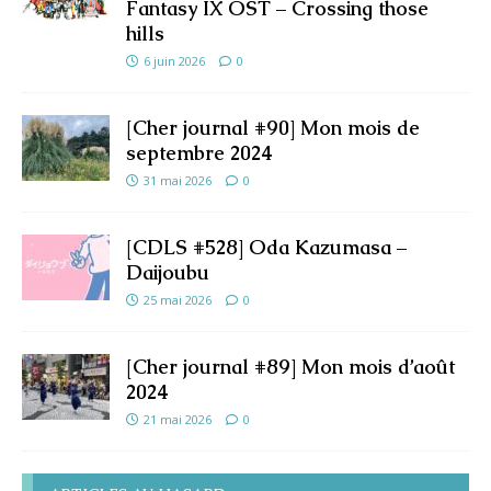
Fantasy IX OST – Crossing those
hills
6 juin 2026
0
[Cher journal #90] Mon mois de
septembre 2024
31 mai 2026
0
[CDLS #528] Oda Kazumasa –
Daijoubu
25 mai 2026
0
[Cher journal #89] Mon mois d’août
2024
21 mai 2026
0