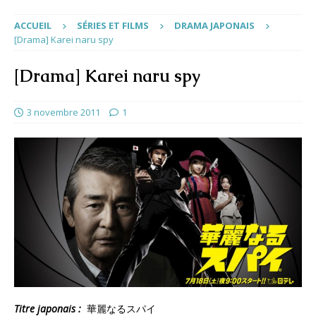
ACCUEIL
SÉRIES ET FILMS
DRAMA JAPONAIS
[Drama] Karei naru spy
[Drama] Karei naru spy
3 novembre 2011
1
Titre japonais :
華麗なるスパイ