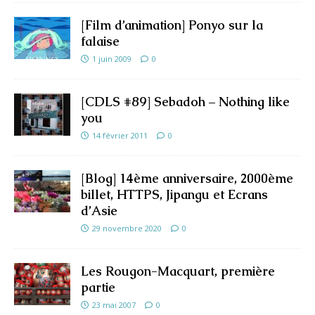
[Film d’animation] Ponyo sur la
falaise
1 juin 2009
0
[CDLS #89] Sebadoh – Nothing like
you
14 février 2011
0
[Blog] 14ème anniversaire, 2000ème
billet, HTTPS, Jipangu et Ecrans
d’Asie
29 novembre 2020
0
Les Rougon-Macquart, première
partie
23 mai 2007
0