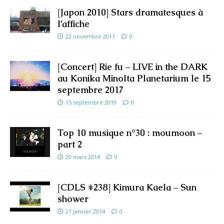
[Japon 2010] Stars dramatesques à
l’affiche
22 novembre 2011
0
[Concert] Rie fu – LIVE in the DARK
au Konika Minolta Planetarium le 15
septembre 2017
15 septembre 2019
0
Top 10 musique n°30 : moumoon –
part 2
29 mars 2014
0
[CDLS #238] Kimura Kaela – Sun
shower
21 janvier 2014
0