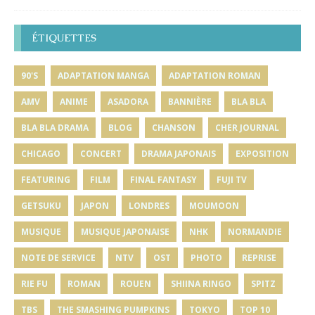
ÉTIQUETTES
90'S
ADAPTATION MANGA
ADAPTATION ROMAN
AMV
ANIME
ASADORA
BANNIÈRE
BLA BLA
BLA BLA DRAMA
BLOG
CHANSON
CHER JOURNAL
CHICAGO
CONCERT
DRAMA JAPONAIS
EXPOSITION
FEATURING
FILM
FINAL FANTASY
FUJI TV
GETSUKU
JAPON
LONDRES
MOUMOON
MUSIQUE
MUSIQUE JAPONAISE
NHK
NORMANDIE
NOTE DE SERVICE
NTV
OST
PHOTO
REPRISE
RIE FU
ROMAN
ROUEN
SHIINA RINGO
SPITZ
TBS
THE SMASHING PUMPKINS
TOKYO
TOP 10