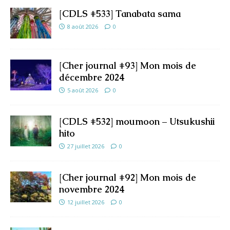
[CDLS #533] Tanabata sama
8 août 2026
0
[Cher journal #93] Mon mois de
décembre 2024
5 août 2026
0
[CDLS #532] moumoon – Utsukushii
hito
27 juillet 2026
0
[Cher journal #92] Mon mois de
novembre 2024
12 juillet 2026
0