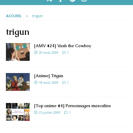
ACCUEIL
trigun
trigun
[AMV #24] Vash the Cowboy
20 août 2009
1
[Anime] Trigun
18 août 2009
1
[Top anime #4] Personnages masculins
25 juillet 2009
1