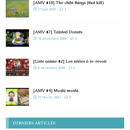
[AMV #18] The chibi things (that kill)
27 juin 2009
1
[AMV #7] Tainted Donuts
18 décembre 2008
0
[Liste anime #2] Les séries à re-revoir
8 décembre 2008
0
[AMV #4] Moshi moshi
10 février 2007
0
DERNIERS ARTICLES