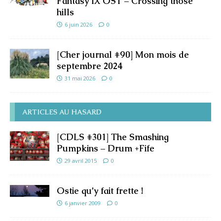
Fantasy IX OST – Crossing those
hills
6 juin 2026
0
[Cher journal #90] Mon mois de
septembre 2024
31 mai 2026
0
ARTICLES AU HASARD
[CDLS #301] The Smashing
Pumpkins – Drum +Fife
29 avril 2015
0
Ostie qu’y fait frette !
6 janvier 2009
0