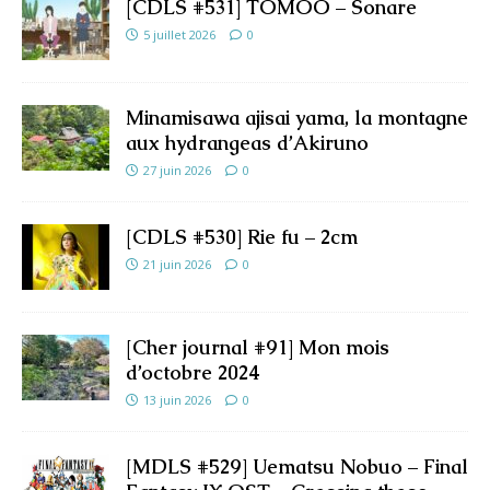
[CDLS #531] TOMOO – Sonare
5 juillet 2026
0
Minamisawa ajisai yama, la montagne
aux hydrangeas d’Akiruno
27 juin 2026
0
[CDLS #530] Rie fu – 2cm
21 juin 2026
0
[Cher journal #91] Mon mois
d’octobre 2024
13 juin 2026
0
[MDLS #529] Uematsu Nobuo – Final