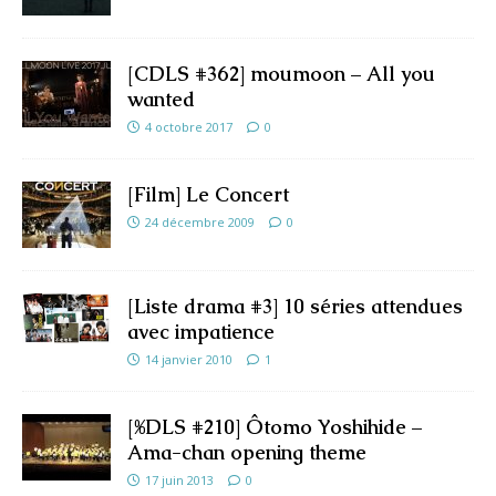
[CDLS #362] moumoon – All you
wanted
4 octobre 2017
0
[Film] Le Concert
24 décembre 2009
0
[Liste drama #3] 10 séries attendues
avec impatience
14 janvier 2010
1
[%DLS #210] Ôtomo Yoshihide –
Ama-chan opening theme
17 juin 2013
0