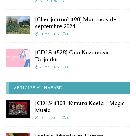
6 juin 2026
0
[Cher journal #90] Mon mois de
septembre 2024
31 mai 2026
0
[CDLS #528] Oda Kazumasa –
Daijoubu
25 mai 2026
0
ARTICLES AU HASARD
[CDLS #103] Kimura Kaela – Magic
Music
23 mai 2011
0