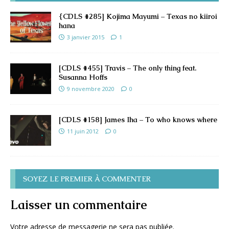
{CDLS #285] Kojima Mayumi – Texas no kiiroi
hana
3 janvier 2015
1
[CDLS #455] Travis – The only thing feat.
Susanna Hoffs
9 novembre 2020
0
[CDLS #158] James Iha – To who knows where
11 juin 2012
0
SOYEZ LE PREMIER À COMMENTER
Laisser un commentaire
Votre adresse de messagerie ne sera pas publiée.