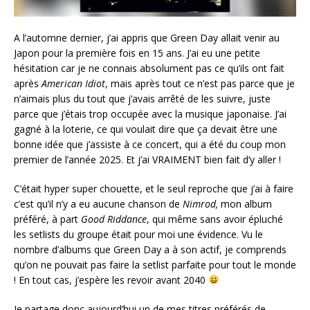
A l’automne dernier, j’ai appris que Green Day allait venir au
Japon pour la première fois en 15 ans. J’ai eu une petite
hésitation car je ne connais absolument pas ce qu’ils ont fait
après
American Idiot
, mais après tout ce n’est pas parce que je
n’aimais plus du tout que j’avais arrêté de les suivre, juste
parce que j’étais trop occupée avec la musique japonaise. J’ai
gagné à la loterie, ce qui voulait dire que ça devait être une
bonne idée que j’assiste à ce concert, qui a été du coup mon
premier de l’année 2025. Et j’ai VRAIMENT bien fait d’y aller !
C’était hyper super chouette, et le seul reproche que j’ai à faire
c’est qu’il n’y a eu aucune chanson de
Nimrod,
mon album
préféré, à part
Good Riddance
, qui même sans avoir épluché
les setlists du groupe était pour moi une évidence. Vu le
nombre d’albums que Green Day a à son actif, je comprends
qu’on ne pouvait pas faire la setlist parfaite pour tout le monde
! En tout cas, j’espère les revoir avant 2040
Je partage donc aujourd’hui un de mes titres préférés de