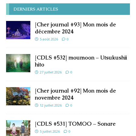
DERNIERS ARTICLES
[Cher journal #93] Mon mois de
décembre 2024
5 août 2026
0
[CDLS #532] moumoon – Utsukushii
hito
27 juillet 2026
0
[Cher journal #92] Mon mois de
novembre 2024
12 juillet 2026
0
[CDLS #531] TOMOO – Sonare
5 juillet 2026
0