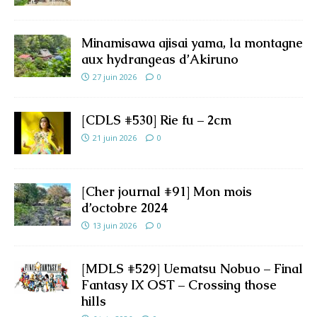
Minamisawa ajisai yama, la montagne
aux hydrangeas d’Akiruno
27 juin 2026
0
[CDLS #530] Rie fu – 2cm
21 juin 2026
0
[Cher journal #91] Mon mois
d’octobre 2024
13 juin 2026
0
[MDLS #529] Uematsu Nobuo – Final
Fantasy IX OST – Crossing those
hills