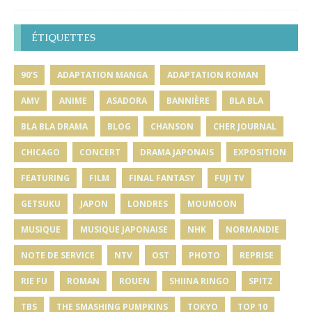
ÉTIQUETTES
90'S
ADAPTATION MANGA
ADAPTATION ROMAN
AMV
ANIME
ASADORA
BANNIÈRE
BLA BLA
BLA BLA DRAMA
BLOG
CHANSON
CHER JOURNAL
CHICAGO
CONCERT
DRAMA JAPONAIS
EXPOSITION
FEATURING
FILM
FINAL FANTASY
FUJI TV
GETSUKU
JAPON
LONDRES
MOUMOON
MUSIQUE
MUSIQUE JAPONAISE
NHK
NORMANDIE
NOTE DE SERVICE
NTV
OST
PHOTO
REPRISE
RIE FU
ROMAN
ROUEN
SHIINA RINGO
SPITZ
TBS
THE SMASHING PUMPKINS
TOKYO
TOP 10