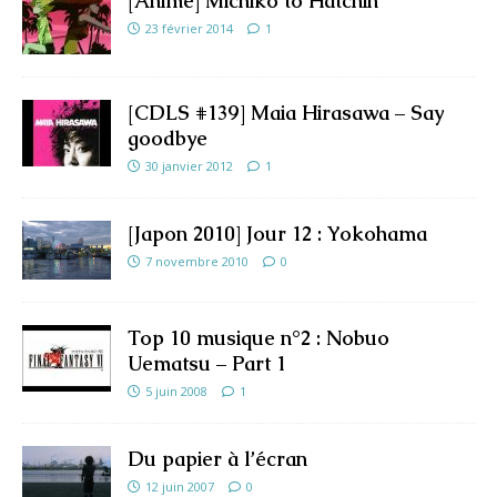
[Anime] Michiko to Hatchin
23 février 2014
1
[CDLS #139] Maia Hirasawa – Say
goodbye
30 janvier 2012
1
[Japon 2010] Jour 12 : Yokohama
7 novembre 2010
0
Top 10 musique n°2 : Nobuo
Uematsu – Part 1
5 juin 2008
1
Du papier à l’écran
12 juin 2007
0