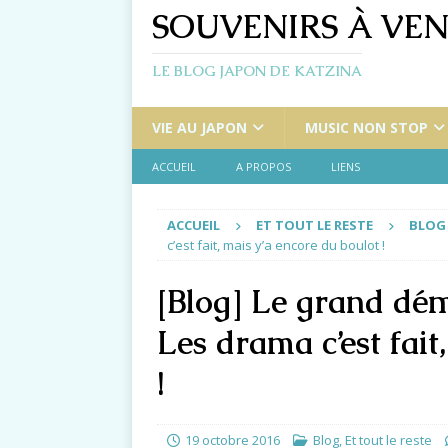
SOUVENIRS À VEN
LE BLOG JAPON DE KATZINA
VIE AU JAPON
MUSIC NON STOP
ACCUEIL
A PROPOS
LIENS
ACCUEIL
ET TOUT LE RESTE
BLOG
c’est fait, mais y’a encore du boulot !
[Blog] Le grand dé
Les drama c’est fait
!
19 octobre 2016
Blog
,
Et tout le reste