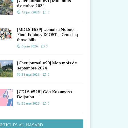
[Cher journal #91] Mon mois
d’octobre 2024
13 juin 2026
0
[MDLS #529] Uematsu Nobuo –
Final Fantasy IX OST – Crossing
those hills
6 juin 2026
0
[Cher journal #90] Mon mois de
septembre 2024
31 mai 2026
0
[CDLS #528] Oda Kazumasa –
Daijoubu
25 mai 2026
0
RTICLES AU HASARD