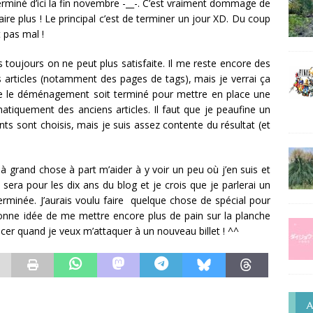
terminé d’ici la fin novembre -__-. C’est vraiment dommage de
ire plus ! Le principal c’est de terminer un jour XD. Du coup
t pas mal !
s toujours on ne peut plus satisfaite. Il me reste encore des
es articles (notamment des pages de tags), mais je verrai ça
 que le déménagement soit terminé pour mettre en place une
tiquement des anciens articles. Il faut que je peaufine un
nts sont choisis, mais je suis assez contente du résultat (et
s à grand chose à part m’aider à y voir un peu où j’en suis et
sera pour les dix ans du blog et je crois que je parlerai un
erminée. J’aurais voulu faire quelque chose de spécial pour
 bonne idée de me mettre encore plus de pain sur la planche
er quand je veux m’attaquer à un nouveau billet ! ^^
A