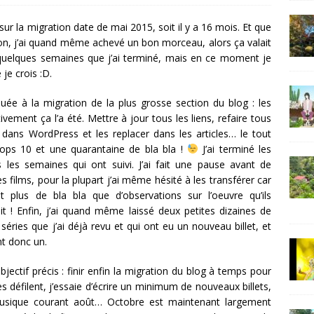
sur la migration date de mai 2015, soit il y a 16 mois. Et que
s bon, j’ai quand même achevé un bon morceau, alors ça valait
e quelques semaines que j’ai terminé, mais en ce moment je
je crois :D.
quée à la migration de la plus grosse section du blog : les
ivement ça l’a été. Mettre à jour tous les liens, refaire tous
n dans WordPress et les replacer dans les articles… le tout
tops 10 et une quarantaine de bla bla !
J’ai terminé les
ns les semaines qui ont suivi. J’ai fait une pause avant de
s films, pour la plupart j’ai même hésité à les transférer car
t plus de bla bla que d’observations sur l’oeuvre qu’ils
t ! Enfin, j’ai quand même laissé deux petites dizaines de
 séries que j’ai déjà revu et qui ont eu un nouveau billet, et
nt donc un.
bjectif précis : finir enfin la migration du blog à temps pour
s défilent, j’essaie d’écrire un minimum de nouveaux billets,
usique courant août… Octobre est maintenant largement