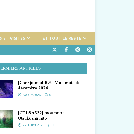
 ET VISITES
ET TOUT LE RESTE
ERNIERS ARTICLES
[Cher journal #93] Mon mois de
décembre 2024
5 août 2026
0
[CDLS #532] moumoon –
Utsukushii hito
27 juillet 2026
0