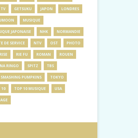
 TV
GETSUKU
JAPON
LONDRES
UMOON
MUSIQUE
IQUE JAPONAISE
NHK
NORMANDIE
E DE SERVICE
NTV
OST
PHOTO
RISE
RIE FU
ROMAN
ROUEN
INA RINGO
SPITZ
TBS
 SMASHING PUMPKINS
TOKYO
 10
TOP 10 MUSIQUE
USA
AGE