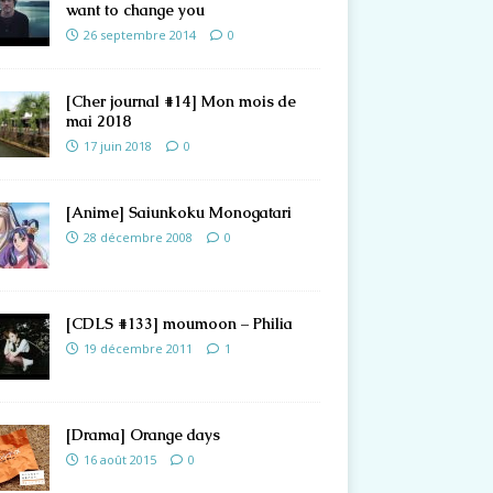
want to change you
26 septembre 2014
0
[Cher journal #14] Mon mois de
mai 2018
17 juin 2018
0
[Anime] Saiunkoku Monogatari
28 décembre 2008
0
[CDLS #133] moumoon – Philia
19 décembre 2011
1
[Drama] Orange days
16 août 2015
0