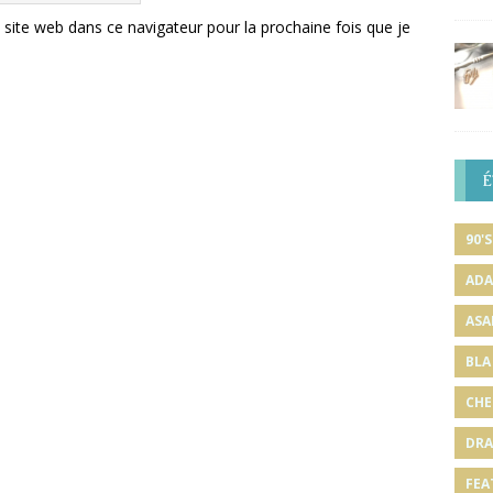
ite web dans ce navigateur pour la prochaine fois que je
É
90'S
ADA
ASA
BLA
CHE
DRA
FEA