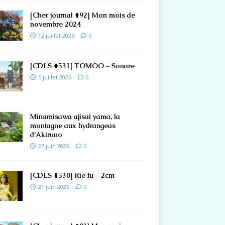
[Cher journal #92] Mon mois de
novembre 2024
12 juillet 2026
0
[CDLS #531] TOMOO – Sonare
5 juillet 2026
0
Minamisawa ajisai yama, la
montagne aux hydrangeas
d’Akiruno
27 juin 2026
0
[CDLS #530] Rie fu – 2cm
21 juin 2026
0