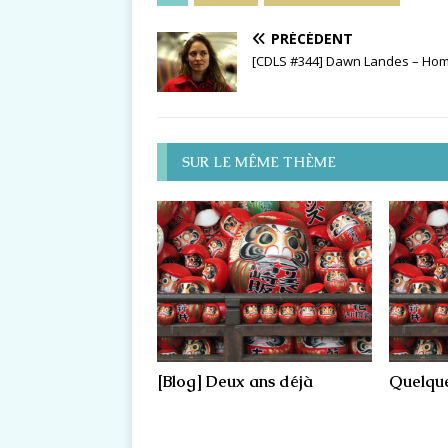
PRÉCÉDENT
[CDLS #344] Dawn Landes – Ho
SUR LE MÊME THÈME
[Blog] Deux ans déjà
Quelque