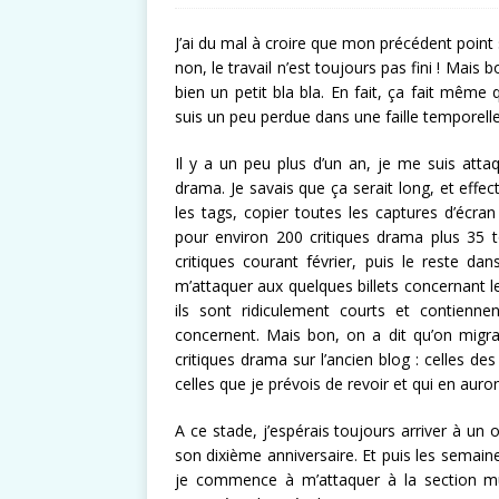
J’ai du mal à croire que mon précédent point 
non, le travail n’est toujours pas fini ! Mai
bien un petit bla bla. En fait, ça fait mêm
suis un peu perdue dans une faille temporelle 
Il y a un peu plus d’un an, je me suis atta
drama. Je savais que ça serait long, et effect
les tags, copier toutes les captures d’écra
pour environ 200 critiques drama plus 35 
critiques courant février, puis le reste da
m’attaquer aux quelques billets concernant le
ils sont ridiculement courts et contiennen
concernent. Mais bon, on a dit qu’on migrai
critiques drama sur l’ancien blog : celles des
celles que je prévois de revoir et qui en auro
A ce stade, j’espérais toujours arriver à un o
son dixième anniversaire. Et puis les semaine
je commence à m’attaquer à la section m