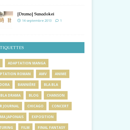
[Drama] Sunadokei
14 septembre 2013
1
TIQUETTES
ADAPTATION MANGA
PTATION ROMAN
AMV
ANIME
DORA
BANNIÈRE
BLA BLA
 BLA DRAMA
BLOG
CHANSON
R JOURNAL
CHICAGO
CONCERT
MA JAPONAIS
EXPOSITION
TURING
FILM
FINAL FANTASY