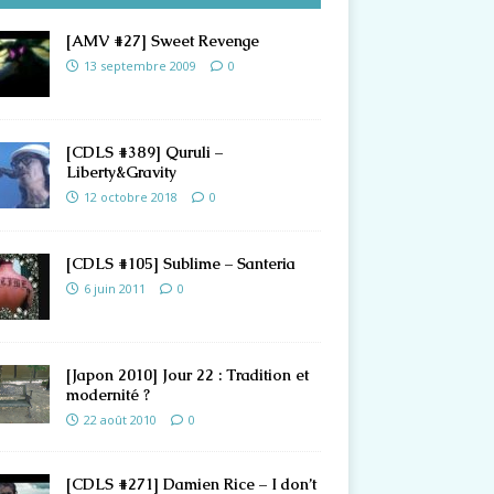
[AMV #27] Sweet Revenge
13 septembre 2009
0
[CDLS #389] Quruli –
Liberty&Gravity
12 octobre 2018
0
[CDLS #105] Sublime – Santeria
6 juin 2011
0
[Japon 2010] Jour 22 : Tradition et
modernité ?
22 août 2010
0
[CDLS #271] Damien Rice – I don’t