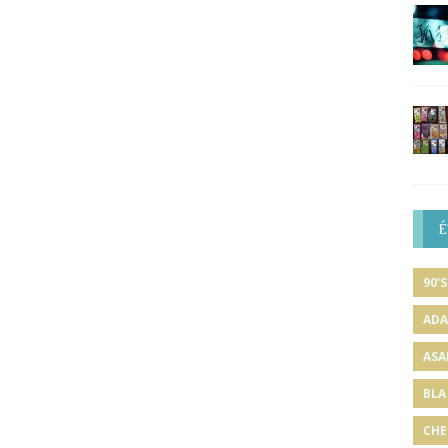
É
90'S
ADA
ASA
BLA
CHE