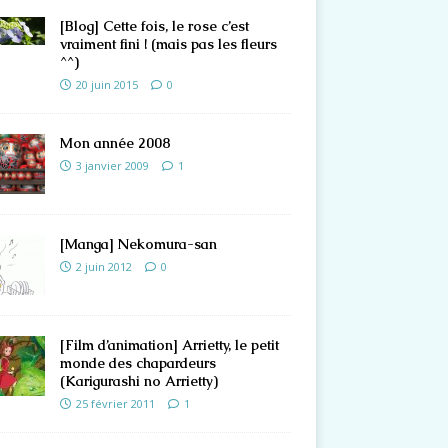
[Blog] Cette fois, le rose c’est
vraiment fini ! (mais pas les fleurs
^^)
20 juin 2015
0
Mon année 2008
3 janvier 2009
1
[Manga] Nekomura-san
2 juin 2012
0
[Film d’animation] Arrietty, le petit
monde des chapardeurs
(Karigurashi no Arrietty)
25 février 2011
1