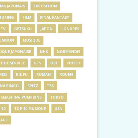
MA JAPONAIS
EXPOSITION
TURING
FILM
FINAL FANTASY
 TV
GETSUKU
JAPON
LONDRES
UMOON
MUSIQUE
IQUE JAPONAISE
NHK
NORMANDIE
E DE SERVICE
NTV
OST
PHOTO
RISE
RIE FU
ROMAN
ROUEN
INA RINGO
SPITZ
TBS
 SMASHING PUMPKINS
TOKYO
 10
TOP 10 MUSIQUE
USA
AGE