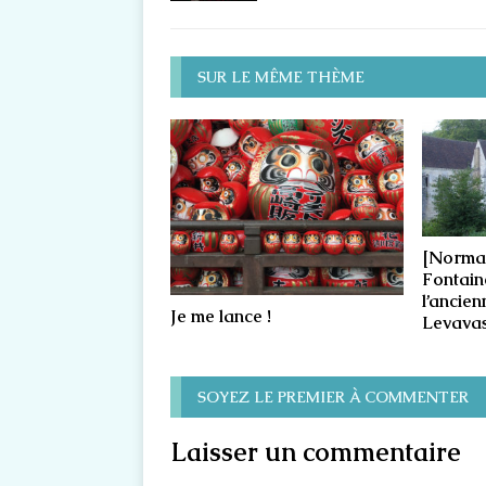
SUR LE MÊME THÈME
[Norman
Fontain
l’ancien
Je me lance !
Levava
SOYEZ LE PREMIER À COMMENTER
Laisser un commentaire