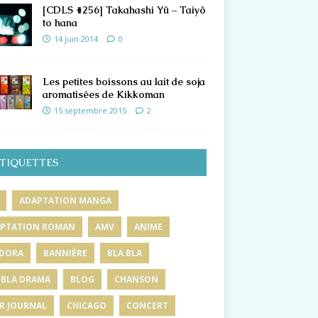
[CDLS #256] Takahashi Yû – Taiyô
to hana
14 juin 2014
0
Les petites boissons au lait de soja
aromatisées de Kikkoman
15 septembre 2015
2
TIQUETTES
ADAPTATION MANGA
PTATION ROMAN
AMV
ANIME
DORA
BANNIÈRE
BLA BLA
 BLA DRAMA
BLOG
CHANSON
R JOURNAL
CHICAGO
CONCERT