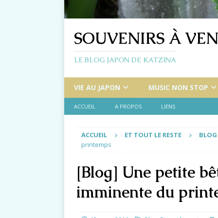
SOUVENIRS À VEN
LE BLOG JAPON DE KATZINA
VIE AU JAPON
MUSIC NON STOP
ACCUEIL
A PROPOS
LIENS
ACCUEIL
ET TOUT LE RESTE
BLOG
printemps
[Blog] Une petite bê
imminente du prin