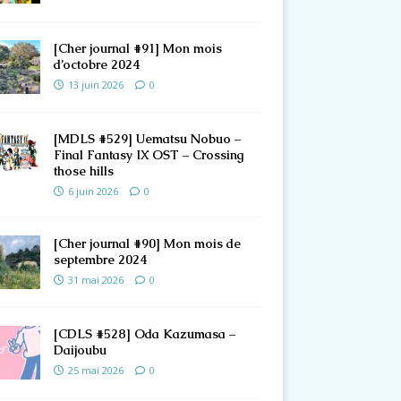
[Cher journal #91] Mon mois
d’octobre 2024
13 juin 2026
0
[MDLS #529] Uematsu Nobuo –
Final Fantasy IX OST – Crossing
those hills
6 juin 2026
0
[Cher journal #90] Mon mois de
septembre 2024
31 mai 2026
0
[CDLS #528] Oda Kazumasa –
Daijoubu
25 mai 2026
0