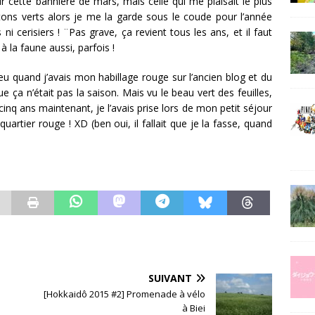
r cette bannière de mars, mais celle qui me plaisait le plus
tons verts alors je me la garde sous le coude pour l’année
ni cerisiers ! ¨Pas grave, ça revient tous les ans, et il faut
 à la faune aussi, parfois !
dieu quand j’avais mon habillage rouge sur l’ancien blog et du
e ça n’était pas la saison. Mais vu le beau vert des feuilles,
cinq ans maintenant, je l’avais prise lors de mon petit séjour
uartier rouge ! XD (ben oui, il fallait que je la fasse, quand
SUIVANT
[Hokkaidô 2015 #2] Promenade à vélo
à Biei