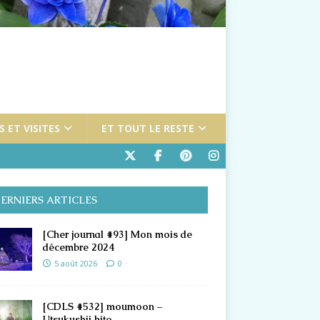
 ET VISITES
ET TOUT LE RESTE
ERNIERS ARTICLES
[Cher journal #93] Mon mois de
décembre 2024
5 août 2026
0
[CDLS #532] moumoon –
Utsukushii hito