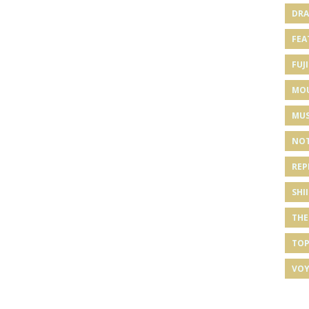
DRA
FEA
FUJI
MO
MUS
NOT
REP
SHI
THE
TOP
VOY