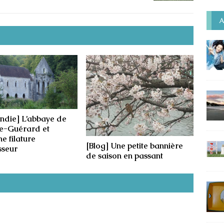
A
die] L’abbaye de
e-Guérard et
ne filature
[Blog] Une petite bannière
sseur
de saison en passant