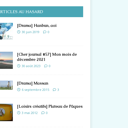
RTICLES AU HASARD
[Drama] Hanbun, aoi
30 juin 2019
0
[Cher journal #57] Mon mois de
décembre 2021
30 août 2023
0
[Drama] Massan
6 septembre 2015
3
[Loisirs créatifs] Plateau de Pâques
3 mai 2012
0