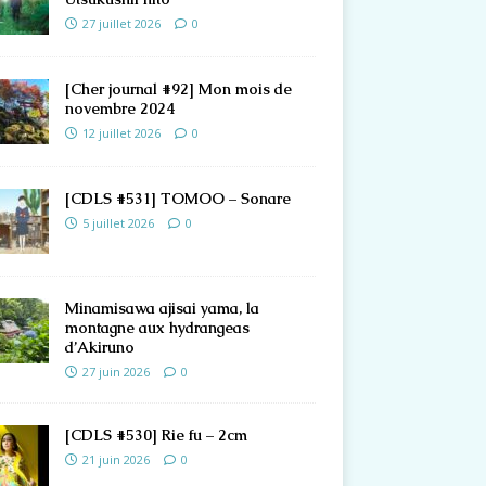
27 juillet 2026
0
[Cher journal #92] Mon mois de
novembre 2024
12 juillet 2026
0
[CDLS #531] TOMOO – Sonare
5 juillet 2026
0
Minamisawa ajisai yama, la
montagne aux hydrangeas
d’Akiruno
27 juin 2026
0
[CDLS #530] Rie fu – 2cm
21 juin 2026
0