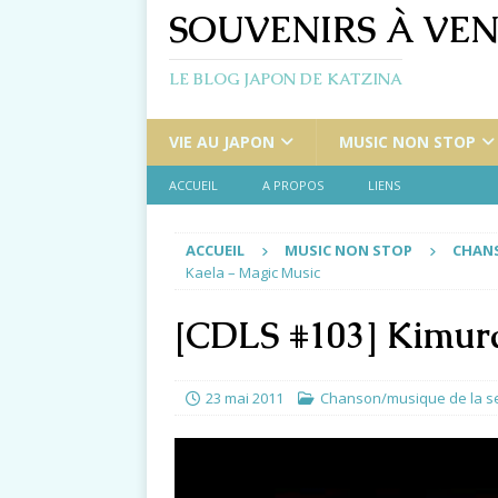
SOUVENIRS À VEN
LE BLOG JAPON DE KATZINA
VIE AU JAPON
MUSIC NON STOP
ACCUEIL
A PROPOS
LIENS
ACCUEIL
MUSIC NON STOP
CHANS
Kaela – Magic Music
[CDLS #103] Kimur
23 mai 2011
Chanson/musique de la 