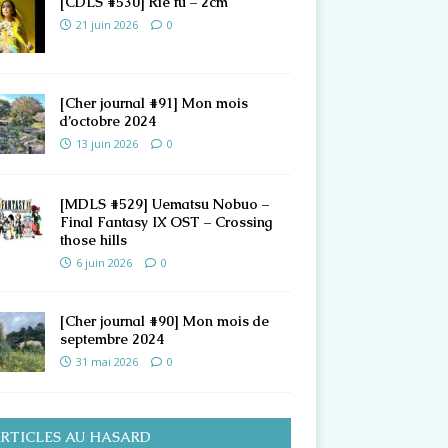
[CDLS #530] Rie fu – 2cm
21 juin 2026
0
[Cher journal #91] Mon mois
d’octobre 2024
13 juin 2026
0
[MDLS #529] Uematsu Nobuo –
Final Fantasy IX OST – Crossing
those hills
6 juin 2026
0
[Cher journal #90] Mon mois de
septembre 2024
31 mai 2026
0
RTICLES AU HASARD