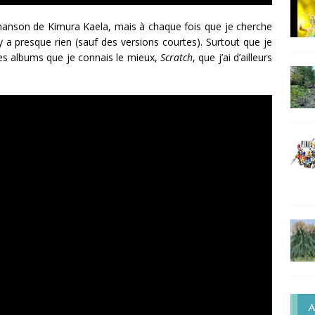
chanson de Kimura Kaela, mais à chaque fois que je cherche
y a presque rien (sauf des versions courtes). Surtout que je
ses albums que je connais le mieux,
Scratch
, que j’ai d’ailleurs
A