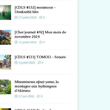
[CDLS #532] moumoon –
Utsukushii hito
27 juillet 2026
0
[Cher journal #92] Mon mois de
novembre 2024
12 juillet 2026
0
[CDLS #531] TOMOO – Sonare
5 juillet 2026
0
Minamisawa ajisai yama, la
montagne aux hydrangeas
d’Akiruno
27 juin 2026
0