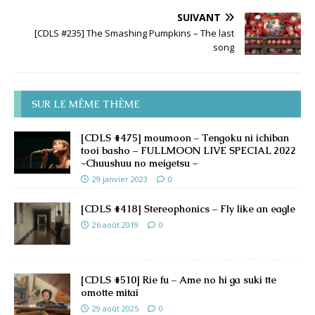
SUIVANT
[CDLS #235] The Smashing Pumpkins – The last
song
SUR LE MÊME THÈME
[CDLS #475] moumoon – Tengoku ni ichiban
tooi basho – FULLMOON LIVE SPECIAL 2022
~Chuushuu no meigetsu ~
29 janvier 2023
0
[CDLS #418] Stereophonics – Fly like an eagle
26 août 2019
0
[CDLS #510] Rie fu – Ame no hi ga suki tte
omotte mitai
29 août 2025
0