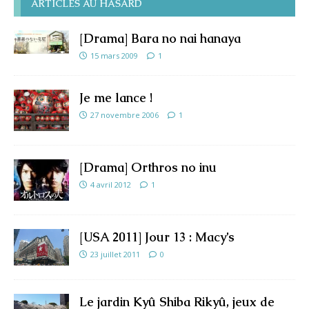
ARTICLES AU HASARD
[Drama] Bara no nai hanaya
15 mars 2009
1
Je me lance !
27 novembre 2006
1
[Drama] Orthros no inu
4 avril 2012
1
[USA 2011] Jour 13 : Macy’s
23 juillet 2011
0
Le jardin Kyû Shiba Rikyû, jeux de