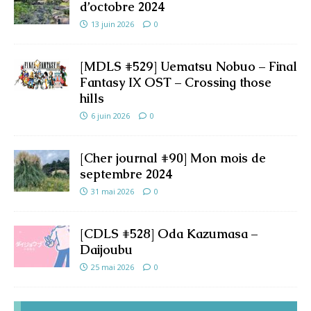
d’octobre 2024
13 juin 2026
0
[MDLS #529] Uematsu Nobuo – Final
Fantasy IX OST – Crossing those
hills
6 juin 2026
0
[Cher journal #90] Mon mois de
septembre 2024
31 mai 2026
0
[CDLS #528] Oda Kazumasa –
Daijoubu
25 mai 2026
0