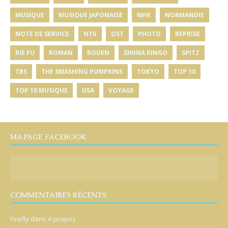
MUSIQUE
MUSIQUE JAPONAISE
NHK
NORMANDIE
NOTE DE SERVICE
NTV
OST
PHOTO
REPRISE
RIE FU
ROMAN
ROUEN
SHIINA RINGO
SPITZ
TBS
THE SMASHING PUMPKINS
TOKYO
TOP 10
TOP 10 MUSIQUE
USA
VOYAGE
MA PAGE FACEBOOK
COMMENTAIRES RÉCENTS
Firefly
dans
A propos