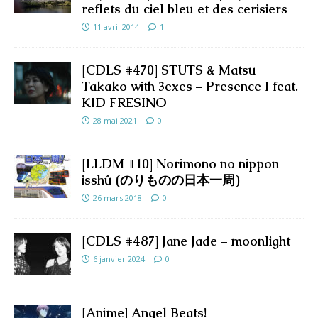
reflets du ciel bleu et des cerisiers
11 avril 2014
1
[CDLS #470] STUTS & Matsu
Takako with 3exes – Presence I feat.
KID FRESINO
28 mai 2021
0
[LLDM #10] Norimono no nippon
isshû (のりものの日本一周)
26 mars 2018
0
[CDLS #487] Jane Jade – moonlight
6 janvier 2024
0
[Anime] Angel Beats!