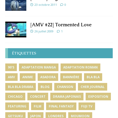
23 octobre 2011
0
[AMV #22] Tormented Love
26 juillet 2009
1
ÉTIQUETTES
90'S
ADAPTATION MANGA
ADAPTATION ROMAN
AMV
ANIME
ASADORA
BANNIÈRE
BLA BLA
BLA BLA DRAMA
BLOG
CHANSON
CHER JOURNAL
CHICAGO
CONCERT
DRAMA JAPONAIS
EXPOSITION
FEATURING
FILM
FINAL FANTASY
FUJI TV
GETSUKU
JAPON
LONDRES
MOUMOON