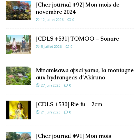
[Cher journal #92] Mon mois de
novembre 2024
12 juillet 2026
0
[CDLS #531] TOMOO – Sonare
5 juillet 2026
0
Minamisawa ajisai yama, la montagne
aux hydrangeas d’Akiruno
27 juin 2026
0
[CDLS #530] Rie fu – 2cm
21 juin 2026
0
[Cher journal #91] Mon mois