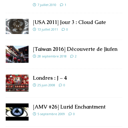
7 juillet 2010
1
[USA 2011] Jour 3 : Cloud Gate
13 juillet 2011
0
[Taiwan 2016] Découverte de Jiufen
28 septembre 2018
2
Londres : J – 4
25 juin 2008
0
[AMV #26] Lurid Enchantment
5 septembre 2009
0