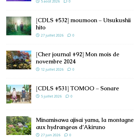
5 août 2026
0
[CDLS #532] moumoon – Utsukushii
hito
27 juillet 2026
0
[Cher journal #92] Mon mois de
novembre 2024
12 juillet 2026
0
[CDLS #531] TOMOO – Sonare
5 juillet 2026
0
Minamisawa ajisai yama, la montagne
aux hydrangeas d’Akiruno
27 juin 2026
0