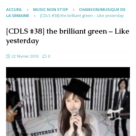
ACCUEIL
MUSIC NON STOP
CHANSON/MUSIQUE DE
LA SEMAINE
[CDLS #38] the brilliant green – Like yesterday
[CDLS #38] the brilliant green – Like
yesterday
22 février 2010
0