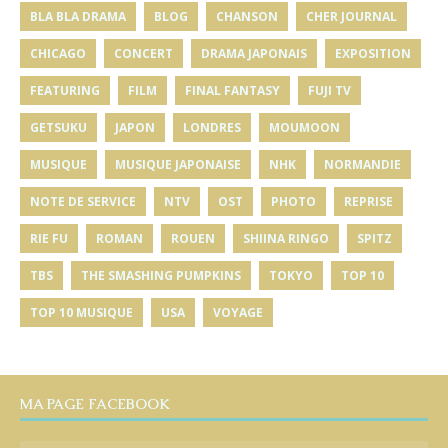
BLA BLA DRAMA
BLOG
CHANSON
CHER JOURNAL
CHICAGO
CONCERT
DRAMA JAPONAIS
EXPOSITION
FEATURING
FILM
FINAL FANTASY
FUJI TV
GETSUKU
JAPON
LONDRES
MOUMOON
MUSIQUE
MUSIQUE JAPONAISE
NHK
NORMANDIE
NOTE DE SERVICE
NTV
OST
PHOTO
REPRISE
RIE FU
ROMAN
ROUEN
SHIINA RINGO
SPITZ
TBS
THE SMASHING PUMPKINS
TOKYO
TOP 10
TOP 10 MUSIQUE
USA
VOYAGE
MA PAGE FACEBOOK