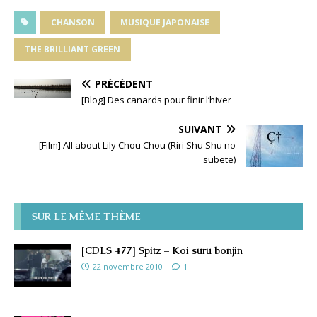
CHANSON
MUSIQUE JAPONAISE
THE BRILLIANT GREEN
PRÉCÉDENT
[Blog] Des canards pour finir l’hiver
SUIVANT
[Film] All about Lily Chou Chou (Riri Shu Shu no
subete)
SUR LE MÊME THÈME
[CDLS #77] Spitz – Koi suru bonjin
22 novembre 2010
1