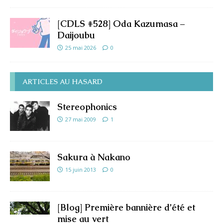
[CDLS #528] Oda Kazumasa –
Daijoubu
25 mai 2026
0
ARTICLES AU HASARD
Stereophonics
27 mai 2009
1
Sakura à Nakano
15 juin 2013
0
[Blog] Première bannière d’été et
mise au vert