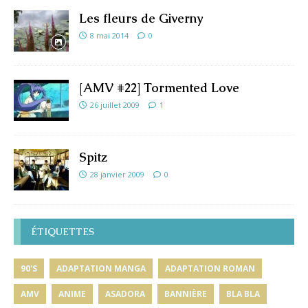
Les fleurs de Giverny
8 mai 2014
0
[AMV #22] Tormented Love
26 juillet 2009
1
Spitz
28 janvier 2009
0
ÉTIQUETTES
90'S
ADAPTATION MANGA
ADAPTATION ROMAN
AMV
ANIME
ASADORA
BANNIÈRE
BLA BLA