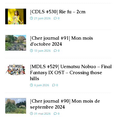
[CDLS #530] Rie fu – 2cm
21 juin 2026
0
[Cher journal #91] Mon mois
d’octobre 2024
13 juin 2026
0
[MDLS #529] Uematsu Nobuo – Final
Fantasy IX OST – Crossing those
hills
6 juin 2026
0
[Cher journal #90] Mon mois de
septembre 2024
31 mai 2026
0