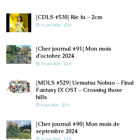
[CDLS #530] Rie fu – 2cm
21 juin 2026
0
[Cher journal #91] Mon mois
d’octobre 2024
13 juin 2026
0
[MDLS #529] Uematsu Nobuo – Final
Fantasy IX OST – Crossing those
hills
6 juin 2026
0
[Cher journal #90] Mon mois de
septembre 2024
31 mai 2026
0