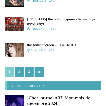
1 mars 2012
0
[CDLS #135] the brilliant green – Rainy days
never stays
3 janvier 2012
0
the brilliant green – BLACKOUT
22 avril 2011
0
1
2
3
»
DERNIERS ARTICLES
[Cher journal #93] Mon mois de
décembre 2024