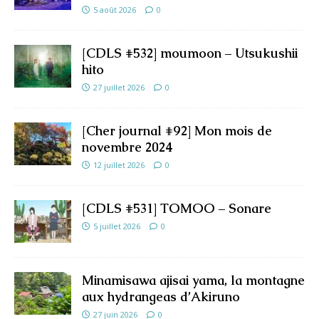
5 août 2026
0
[CDLS #532] moumoon – Utsukushii
hito
27 juillet 2026
0
[Cher journal #92] Mon mois de
novembre 2024
12 juillet 2026
0
[CDLS #531] TOMOO – Sonare
5 juillet 2026
0
Minamisawa ajisai yama, la montagne
aux hydrangeas d’Akiruno
27 juin 2026
0