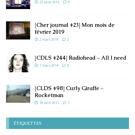
23 août 2013
0
[Cher journal #23] Mon mois de
février 2019
2 mars 2019
2
[CDLS #244] Radiohead – All I need
7 mars 2014
0
[CLDS #98] Curly Giraffe –
Rocketman
18 avril 2011
1
ÉTIQUETTES