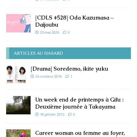
[CDLS #528] Oda Kazumasa –
Daijoubu
25 mai 2026
0
ARTICLES AU HASARD
[Drama] Soredemo, ikite yuku
26 octobre 2014
1
Un week end de printemps à Gifu :
Deuxième journée à Takayama
18 janvier 2015
0
Career woman ou femme au foyer,