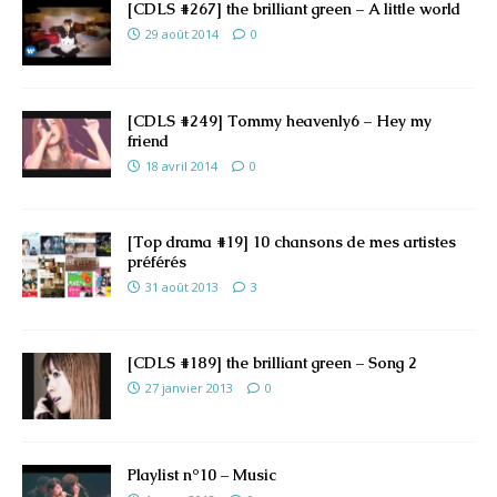
[CDLS #267] the brilliant green – A little world
29 août 2014
0
[CDLS #249] Tommy heavenly6 – Hey my
friend
18 avril 2014
0
[Top drama #19] 10 chansons de mes artistes
préférés
31 août 2013
3
[CDLS #189] the brilliant green – Song 2
27 janvier 2013
0
Playlist n°10 – Music