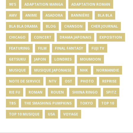
90'S
ADAPTATION MANGA
ADAPTATION ROMAN
AMV
ANIME
ASADORA
BANNIÈRE
BLA BLA
BLA BLA DRAMA
BLOG
CHANSON
CHER JOURNAL
CHICAGO
CONCERT
DRAMA JAPONAIS
EXPOSITION
FEATURING
FILM
FINAL FANTASY
FUJI TV
GETSUKU
JAPON
LONDRES
MOUMOON
MUSIQUE
MUSIQUE JAPONAISE
NHK
NORMANDIE
NOTE DE SERVICE
NTV
OST
PHOTO
REPRISE
RIE FU
ROMAN
ROUEN
SHIINA RINGO
SPITZ
TBS
THE SMASHING PUMPKINS
TOKYO
TOP 10
TOP 10 MUSIQUE
USA
VOYAGE