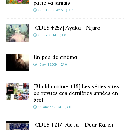
ça ne va jamais
27 octobre 2015
7
[CDLS #257] Ayaka – Nijiiro
20 juin 2014
0
Un peu de cinéma
10 avril 2009
0
[Bla bla anime #18] Les séries vues
ou revues ces dernières années en
bref
15 janvier 2024
0
[CDLS #217] Rie fu – Dear Karen