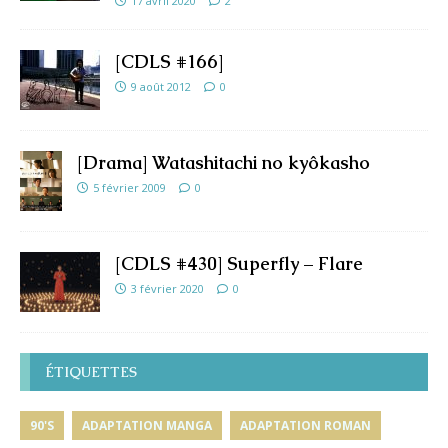
17 avril 2020
2
[CDLS #166]
9 août 2012
0
[Drama] Watashitachi no kyôkasho
5 février 2009
0
[CDLS #430] Superfly – Flare
3 février 2020
0
ÉTIQUETTES
90'S
ADAPTATION MANGA
ADAPTATION ROMAN