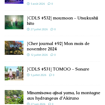
5 août 2026
0
[CDLS #532] moumoon – Utsukushii
hito
27 juillet 2026
0
[Cher journal #92] Mon mois de
novembre 2024
12 juillet 2026
0
[CDLS #531] TOMOO – Sonare
5 juillet 2026
0
Minamisawa ajisai yama, la montagne
aux hydrangeas d’Akiruno
27 juin 2026
0