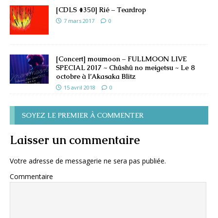
[CDLS #350] Rié – Teardrop
7 mars 2017
0
[Concert] moumoon – FULLMOON LIVE
SPECIAL 2017 ~ Chûshû no meigetsu ~ Le 8
octobre à l’Akasaka Blitz
15 avril 2018
0
SOYEZ LE PREMIER À COMMENTER
Laisser un commentaire
Votre adresse de messagerie ne sera pas publiée.
Commentaire