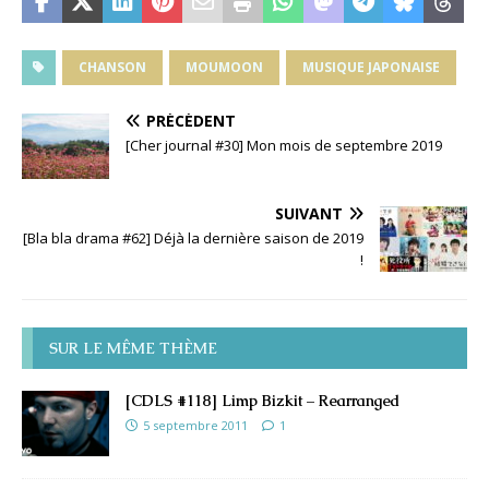
CHANSON
MOUMOON
MUSIQUE JAPONAISE
PRÉCÉDENT
[Cher journal #30] Mon mois de septembre 2019
SUIVANT
[Bla bla drama #62] Déjà la dernière saison de 2019
!
SUR LE MÊME THÈME
[CDLS #118] Limp Bizkit – Rearranged
5 septembre 2011
1