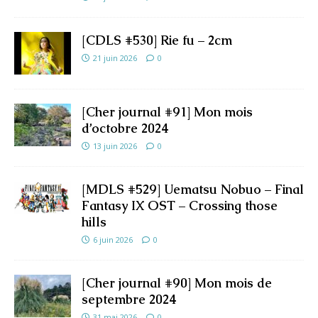
[CDLS #530] Rie fu – 2cm
21 juin 2026
0
[Cher journal #91] Mon mois
d’octobre 2024
13 juin 2026
0
[MDLS #529] Uematsu Nobuo – Final
Fantasy IX OST – Crossing those
hills
6 juin 2026
0
[Cher journal #90] Mon mois de
septembre 2024
31 mai 2026
0