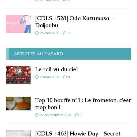
[CDLS #528] Oda Kazumasa –
Daijoubu
25 mai 2026
0
ARTICLES AU HASARD
Le rail vu du ciel
2 mars 2008
0
Top 10 bouffe n°1 : Le frometon, c’est
trop bon !
22 septembre 2009
1
[CDLS #463] Howie Day – Secret