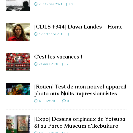
23 février 2021
0
[CDLS #344] Dawn Landes – Home
17 octobre 2016
0
C’est les vacances !
21 avril 2008
2
[Rouen] Test de mon nouvel appareil
photo aux Nuits impressionnistes
4 juillet 2010
0
[Expo] Dessins originaux de Yotsuba
&! au Parco Museum d’Ikebukuro