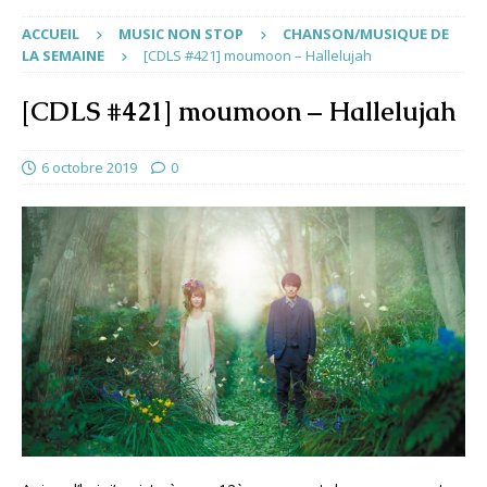
ACCUEIL
MUSIC NON STOP
CHANSON/MUSIQUE DE
LA SEMAINE
[CDLS #421] moumoon – Hallelujah
[CDLS #421] moumoon – Hallelujah
6 octobre 2019
0