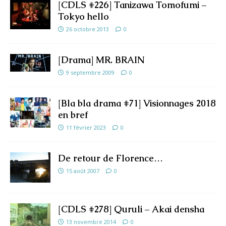
[CDLS #226] Tanizawa Tomofumi –
Tokyo hello
26 octobre 2013
0
[Drama] MR. BRAIN
9 septembre 2009
0
[Bla bla drama #71] Visionnages 2018
en bref
11 février 2023
0
De retour de Florence…
15 août 2007
0
[CDLS #278] Quruli – Akai densha
13 novembre 2014
0