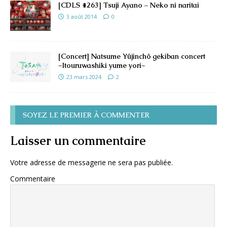
[CDLS #263] Tsuji Ayano – Neko ni naritai
3 août 2014
0
[Concert] Natsume Yûjinchô gekiban concert
~Itouruwashiki yume yori~
23 mars 2024
2
SOYEZ LE PREMIER À COMMENTER
Laisser un commentaire
Votre adresse de messagerie ne sera pas publiée.
Commentaire