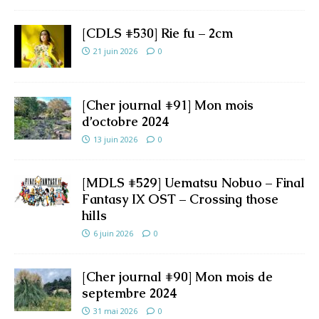
[CDLS #530] Rie fu – 2cm
21 juin 2026
0
[Cher journal #91] Mon mois
d’octobre 2024
13 juin 2026
0
[MDLS #529] Uematsu Nobuo – Final
Fantasy IX OST – Crossing those
hills
6 juin 2026
0
[Cher journal #90] Mon mois de
septembre 2024
31 mai 2026
0