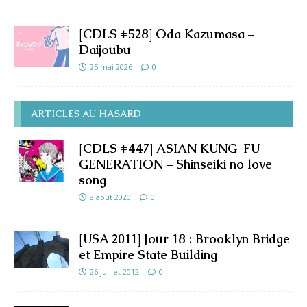
[CDLS #528] Oda Kazumasa –
Daijoubu
25 mai 2026
0
ARTICLES AU HASARD
[CDLS #447] ASIAN KUNG-FU
GENERATION – Shinseiki no love
song
8 août 2020
0
[USA 2011] Jour 18 : Brooklyn Bridge
et Empire State Building
26 juillet 2012
0