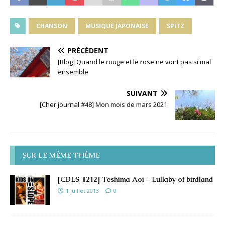
CHANSON
MUSIQUE JAPONAISE
SPITZ
PRÉCÉDENT
[Blog] Quand le rouge et le rose ne vont pas si mal
ensemble
SUIVANT
[Cher journal #48] Mon mois de mars 2021
SUR LE MÊME THÈME
[CDLS #212] Teshima Aoi – Lullaby of birdland
1 juillet 2013
0