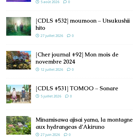
5 août 2026
0
[CDLS #532] moumoon – Utsukushii
hito
27 juillet 2026
0
[Cher journal #92] Mon mois de
novembre 2024
12 juillet 2026
0
[CDLS #531] TOMOO – Sonare
5 juillet 2026
0
Minamisawa ajisai yama, la montagne
aux hydrangeas d’Akiruno
27 juin 2026
0