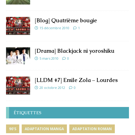
[Blog] Quatrième bougie
15 décembre 2010
1
[Drama] Blackjack ni yoroshiku
5 mars 2010
0
[LLDM #7] Emile Zola – Lourdes
20 octobre 2012
0
ÉTIQUETTES
90'S
ADAPTATION MANGA
ADAPTATION ROMAN