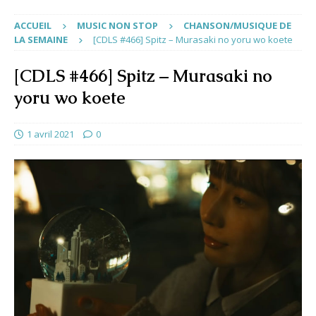
ACCUEIL
MUSIC NON STOP
CHANSON/MUSIQUE DE
LA SEMAINE
[CDLS #466] Spitz – Murasaki no yoru wo koete
[CDLS #466] Spitz – Murasaki no
yoru wo koete
1 avril 2021
0