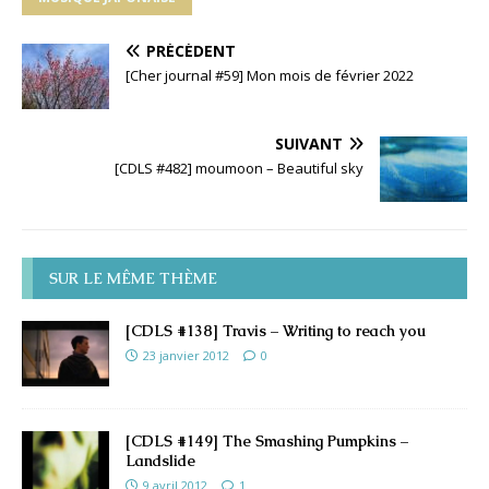
PRÉCÉDENT
[Cher journal #59] Mon mois de février 2022
SUIVANT
[CDLS #482] moumoon – Beautiful sky
SUR LE MÊME THÈME
[CDLS #138] Travis – Writing to reach you
23 janvier 2012
0
[CDLS #149] The Smashing Pumpkins –
Landslide
9 avril 2012
1