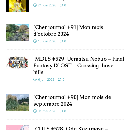
21 juin 2026
0
[Cher journal #91] Mon mois
d’octobre 2024
13 juin 2026
0
[MDLS #529] Uematsu Nobuo – Final
Fantasy IX OST – Crossing those
hills
6 juin 2026
0
[Cher journal #90] Mon mois de
septembre 2024
31 mai 2026
0
[CDLS #528] Oda Kazumasa –