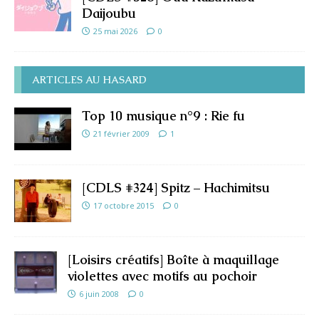
Daijoubu
25 mai 2026
0
ARTICLES AU HASARD
Top 10 musique n°9 : Rie fu
21 février 2009
1
[CDLS #324] Spitz – Hachimitsu
17 octobre 2015
0
[Loisirs créatifs] Boîte à maquillage
violettes avec motifs au pochoir
6 juin 2008
0