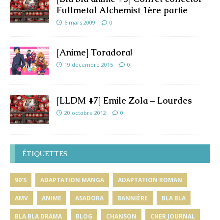
Fullmetal Alchemist 1ère partie
6 mars 2009
0
[Anime] Toradora!
19 décembre 2015
0
[LLDM #7] Emile Zola – Lourdes
20 octobre 2012
0
ÉTIQUETTES
90'S
ADAPTATION MANGA
ADAPTATION ROMAN
AMV
ANIME
ASADORA
BANNIÈRE
BLA BLA
BLA BLA DRAMA
BLOG
CHANSON
CHER JOURNAL