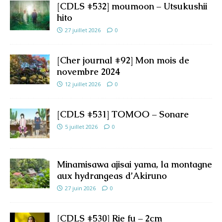
[CDLS #532] moumoon – Utsukushii
hito
27 juillet 2026
0
[Cher journal #92] Mon mois de
novembre 2024
12 juillet 2026
0
[CDLS #531] TOMOO – Sonare
5 juillet 2026
0
Minamisawa ajisai yama, la montagne
aux hydrangeas d’Akiruno
27 juin 2026
0
[CDLS #530] Rie fu – 2cm