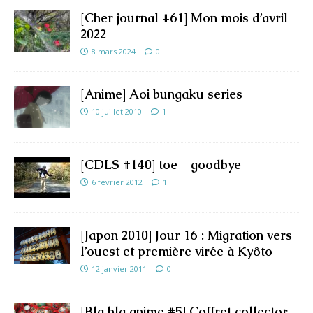
[Cher journal #61] Mon mois d’avril
2022
8 mars 2024
0
[Anime] Aoi bungaku series
10 juillet 2010
1
[CDLS #140] toe – goodbye
6 février 2012
1
[Japon 2010] Jour 16 : Migration vers
l’ouest et première virée à Kyôto
12 janvier 2011
0
[Bla bla anime #5] Coffret collector