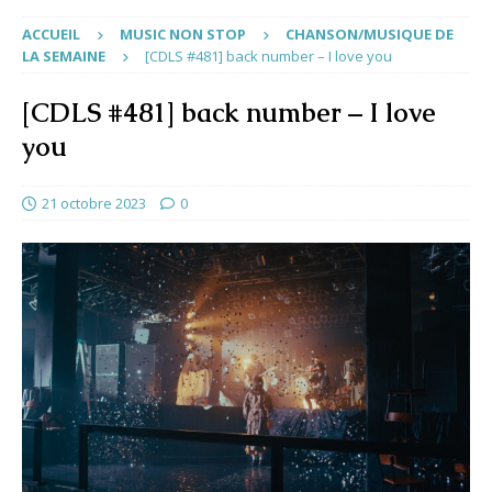
ACCUEIL
MUSIC NON STOP
CHANSON/MUSIQUE DE
LA SEMAINE
[CDLS #481] back number – I love you
[CDLS #481] back number – I love
you
21 octobre 2023
0