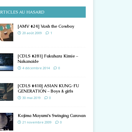
RTICLES AU HASARD
[AMV #24] Vash the Cowboy
20 août 2009
1
[CDLS #281] Fukuhara Kimie –
Nakanaide
4 décembre 2014
0
[CDLS #410] ASIAN KUNG-FU
GENERATION – Boys & girls
30 mai 2019
0
Kojima Mayumi’s Swinging Caravan
21 novembre 2009
0