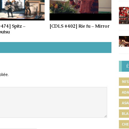
474] Spitz –
[CDLS #402] Rie fu – Mirror
utsu
É
liée.
90'S
ADA
ASA
BLA
CHE