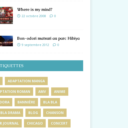
Where is my mind?
22 octobre 2008
0
Bon-odori matsuri au parc Hibiya
9 septembre 2012
0
TIQUETTES
ADAPTATION MANGA
PTATION ROMAN
AMV
ANIME
DORA
BANNIÈRE
BLA BLA
 BLA DRAMA
BLOG
CHANSON
R JOURNAL
CHICAGO
CONCERT