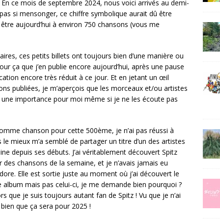
s. En ce mois de septembre 2024, nous voici arrivés au demi-
it pas si mensonger, ce chiffre symbolique aurait dû être
s être aujourd’hui à environ 750 chansons (vous me
res, ces petits billets ont toujours bien d’une manière ou
 pour ça que j’en publie encore aujourd’hui, après une pause
ation encore très réduit à ce jour. Et en jetant un œil
ns publiées, je m’aperçois que les morceaux et/ou artistes
é une importance pour moi même si je ne les écoute pas
comme chanson pour cette 500ème, je n’ai pas réussi à
 le mieux m’a semblé de partager un titre d’un des artistes
ne depuis ses débuts. J’ai véritablement découvert Spitz
des chansons de la semaine, et je n’avais jamais eu
dore. Elle est sortie juste au moment où j’ai découvert le
e album mais pas celui-ci, je me demande bien pourquoi ?
rs que je suis toujours autant fan de Spitz ! Vu que je n’ai
 bien que ça sera pour 2025 !