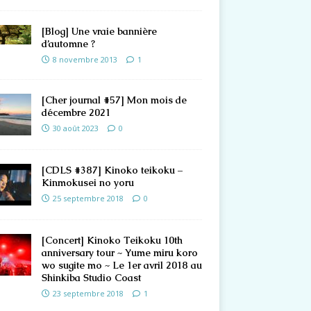
[Blog] Une vraie bannière
d’automne ?
8 novembre 2013
1
[Cher journal #57] Mon mois de
décembre 2021
30 août 2023
0
[CDLS #387] Kinoko teikoku –
Kinmokusei no yoru
25 septembre 2018
0
[Concert] Kinoko Teikoku 10th
anniversary tour ~ Yume miru koro
wo sugite mo ~ Le 1er avril 2018 au
Shinkiba Studio Coast
23 septembre 2018
1