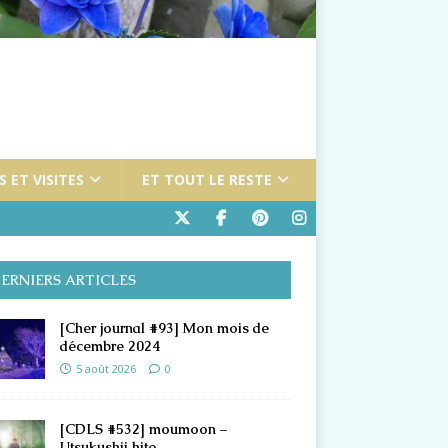
 ET VISITES
ET TOUT LE RESTE
ERNIERS ARTICLES
[Cher journal #93] Mon mois de
décembre 2024
5 août 2026
0
[CDLS #532] moumoon –
Utsukushii hito