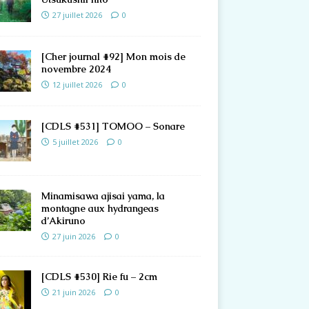
27 juillet 2026
0
[Cher journal #92] Mon mois de
novembre 2024
12 juillet 2026
0
[CDLS #531] TOMOO – Sonare
5 juillet 2026
0
Minamisawa ajisai yama, la
montagne aux hydrangeas
d’Akiruno
27 juin 2026
0
[CDLS #530] Rie fu – 2cm
21 juin 2026
0