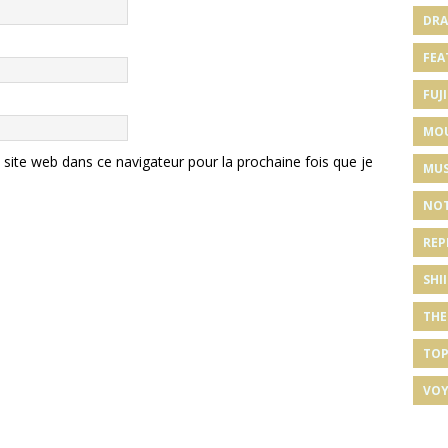
DRA
FEA
FUJI
MO
ite web dans ce navigateur pour la prochaine fois que je
MUS
NOT
REP
SHI
THE
TOP
VOY