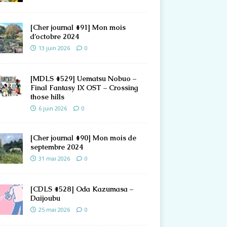
[Cher journal #91] Mon mois
d’octobre 2024
13 juin 2026
0
[MDLS #529] Uematsu Nobuo –
Final Fantasy IX OST – Crossing
those hills
6 juin 2026
0
[Cher journal #90] Mon mois de
septembre 2024
31 mai 2026
0
[CDLS #528] Oda Kazumasa –
Daijoubu
25 mai 2026
0