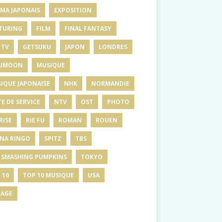
MA JAPONAIS
EXPOSITION
TURING
FILM
FINAL FANTASY
 TV
GETSUKU
JAPON
LONDRES
UMOON
MUSIQUE
IQUE JAPONAISE
NHK
NORMANDIE
E DE SERVICE
NTV
OST
PHOTO
RISE
RIE FU
ROMAN
ROUEN
INA RINGO
SPITZ
TBS
 SMASHING PUMPKINS
TOKYO
 10
TOP 10 MUSIQUE
USA
AGE