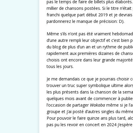
pas le temps de faire de billets plus élaboré
millier de chansons postées. Si le titre n’éta
franchi quelque part début 2019 et je devrai
pardonnerez le manque de précision: D).
Même s’ils n’ont pas été vraiment hebdomadai
d’une autre rempli leur objectif et c’est bien
du blog de plus d’un an et un rythme de public
rapidement aux premières dizaines de chanso
choisis ont encore dans leur grande majorit
tous les jours.
Je me demandais ce que je pourrais choisir 
trouver un truc super symbolique ultime alors
les plus présents dans la chanson de la semai
quelques mois avant de commencer à publier 
l’occasion de partager
Wakaba
même si je l’a
groupe et j’ai posté d’autres singles du mêm
Pour pouvoir le faire quinze ans plus tard, alo
pas pu les revoir en concert en 2024 j’espère