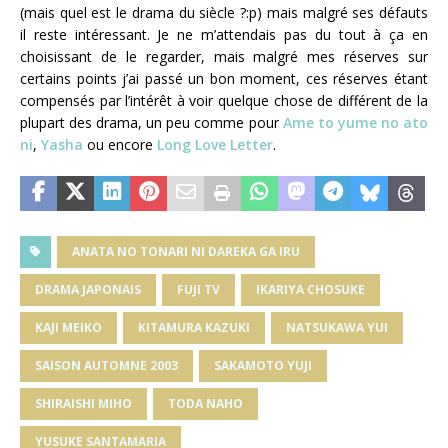
(mais quel est le drama du siècle ?:p) mais malgré ses défauts
il reste intéressant. Je ne m’attendais pas du tout à ça en
choisissant de le regarder, mais malgré mes réserves sur
certains points j’ai passé un bon moment, ces réserves étant
compensés par l’intérêt à voir quelque chose de différent de la
plupart des drama, un peu comme pour
Ame to yume no ato
ni
,
Yasha
ou encore
Long Love Letter
.
ANATA NO TONARI NI DAREKA GA IRU
DRAMA JAPONAIS
FUJI TV
IKARIYA CHOSUKE
KAJI MEIKO
KITAMURA KAZUKI
NATSUKAWA YUI
SAISON AUTOMNE 2003
SAKAMOTO YUJI
SHIRAISHI MIHO
TODA NAHO
YUSUKE SANTAMARIA