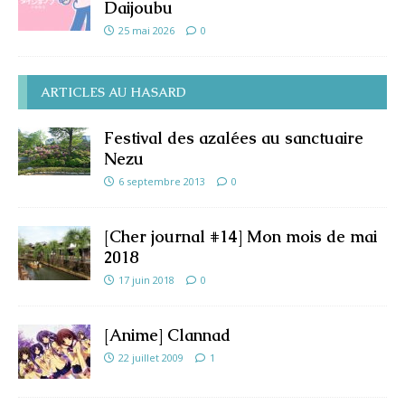
Daijoubu
25 mai 2026
0
ARTICLES AU HASARD
Festival des azalées au sanctuaire
Nezu
6 septembre 2013
0
[Cher journal #14] Mon mois de mai
2018
17 juin 2018
0
[Anime] Clannad
22 juillet 2009
1