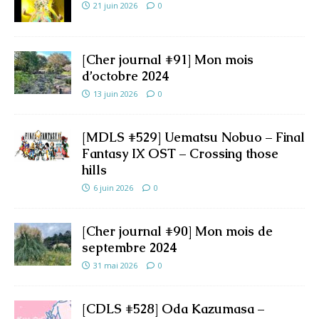
21 juin 2026
0
[Cher journal #91] Mon mois
d’octobre 2024
13 juin 2026
0
[MDLS #529] Uematsu Nobuo – Final
Fantasy IX OST – Crossing those
hills
6 juin 2026
0
[Cher journal #90] Mon mois de
septembre 2024
31 mai 2026
0
[CDLS #528] Oda Kazumasa –