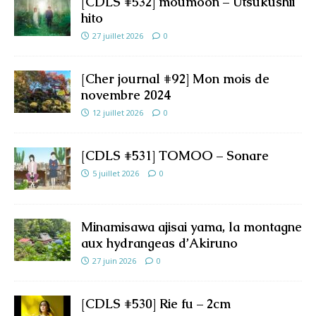
[CDLS #532] moumoon – Utsukushii
hito
27 juillet 2026
0
[Cher journal #92] Mon mois de
novembre 2024
12 juillet 2026
0
[CDLS #531] TOMOO – Sonare
5 juillet 2026
0
Minamisawa ajisai yama, la montagne
aux hydrangeas d’Akiruno
27 juin 2026
0
[CDLS #530] Rie fu – 2cm