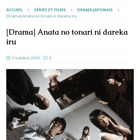
ACCUEIL
SÉRIES ET FILMS
DRAMA JAPONAIS
[Drama] Anata no tonari ni dareka iru
[Drama] Anata no tonari ni dareka
iru
7 octobre 2010
0