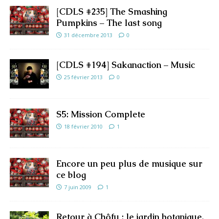
[CDLS #235] The Smashing
Pumpkins – The last song
31 décembre 2013
0
[CDLS #194] Sakanaction – Music
25 février 2013
0
S5: Mission Complete
18 février 2010
1
Encore un peu plus de musique sur
ce blog
7 juin 2009
1
Retour à Chôfu : le jardin botanique,