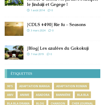
le Jindaiji et Gegege !
1 août 2014
0
[CDLS #490] Rie fu – Seasons
3 mars 2024
0
[Blog] Les azalées du Gokokuji
7 mai 2019
0
ÉTIQUETTES
90'S
ADAPTATION MANGA
ADAPTATION ROMAN
AMV
ANIME
ASADORA
BANNIÈRE
BLA BLA
BLA BLA DRAMA
BLOG
CHANSON
CHER JOURNAL