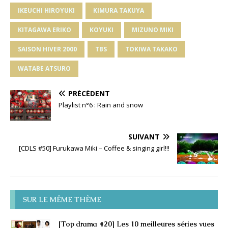
IKEUCHI HIROYUKI
KIMURA TAKUYA
KITAGAWA ERIKO
KOYUKI
MIZUNO MIKI
SAISON HIVER 2000
TBS
TOKIWA TAKAKO
WATABE ATSURO
PRÉCÉDENT
Playlist n°6 : Rain and snow
SUIVANT
[CDLS #50] Furukawa Miki – Coffee & singing girl!!!
SUR LE MÊME THÈME
[Top drama #20] Les 10 meilleures séries vues