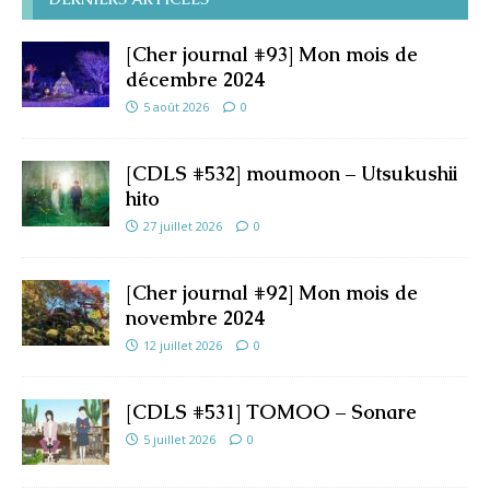
[Cher journal #93] Mon mois de
décembre 2024
5 août 2026
0
[CDLS #532] moumoon – Utsukushii
hito
27 juillet 2026
0
[Cher journal #92] Mon mois de
novembre 2024
12 juillet 2026
0
[CDLS #531] TOMOO – Sonare
5 juillet 2026
0