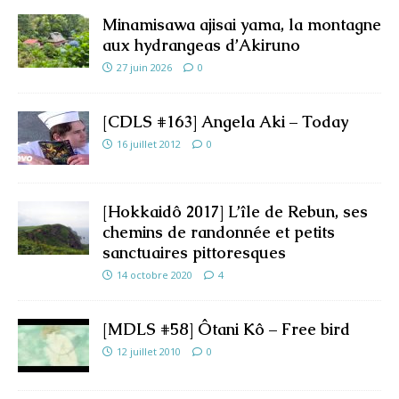
Minamisawa ajisai yama, la montagne
aux hydrangeas d’Akiruno
27 juin 2026
0
[CDLS #163] Angela Aki – Today
16 juillet 2012
0
[Hokkaidô 2017] L’île de Rebun, ses
chemins de randonnée et petits
sanctuaires pittoresques
14 octobre 2020
4
[MDLS #58] Ôtani Kô – Free bird
12 juillet 2010
0