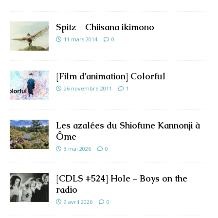
Spitz – Chiisana ikimono
11 mars 2014
0
[Film d’animation] Colorful
26 novembre 2011
1
Les azalées du Shiofune Kannonji à
Ôme
3 mai 2026
0
[CDLS #524] Hole – Boys on the
radio
9 avril 2026
0