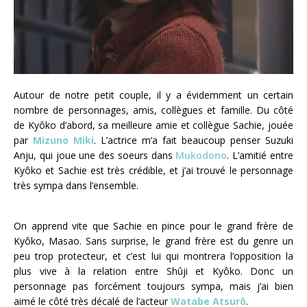
Autour de notre petit couple, il y a évidemment un certain
nombre de personnages, amis, collègues et famille. Du côté
de Kyôko d’abord, sa meilleure amie et collègue Sachie, jouée
par
Mizuno Miki
. L’actrice m’a fait beaucoup penser Suzuki
Anju, qui joue une des soeurs dans
Mukodono
. L’amitié entre
Kyôko et Sachie est très crédible, et j’ai trouvé le personnage
très sympa dans l’ensemble.
On apprend vite que Sachie en pince pour le grand frère de
Kyôko, Masao. Sans surprise, le grand frère est du genre un
peu trop protecteur, et c’est lui qui montrera l’opposition la
plus vive à la relation entre Shûji et Kyôko. Donc un
personnage pas forcément toujours sympa, mais j’ai bien
aimé le côté très décalé de l’acteur
Watabe Atsurô
.