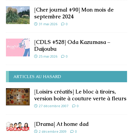
[Cher journal #90] Mon mois de
septembre 2024
31 mai 2026
0
[CDLS #528] Oda Kazumasa –
Daijoubu
25 mai 2026
0
ARTICLES AU HASARD
[Loisirs créatifs] Le bloc à tiroirs,
version boite à couture verte à fleurs
27 décembre 2007
0
[Drama] At home dad
2 décembre 2009
0