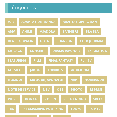
ÉTIQUETTES
90'S
ADAPTATION MANGA
ADAPTATION ROMAN
AMV
ANIME
ASADORA
BANNIÈRE
BLA BLA
BLA BLA DRAMA
BLOG
CHANSON
CHER JOURNAL
CHICAGO
CONCERT
DRAMA JAPONAIS
EXPOSITION
FEATURING
FILM
FINAL FANTASY
FUJI TV
GETSUKU
JAPON
LONDRES
MOUMOON
MUSIQUE
MUSIQUE JAPONAISE
NHK
NORMANDIE
NOTE DE SERVICE
NTV
OST
PHOTO
REPRISE
RIE FU
ROMAN
ROUEN
SHIINA RINGO
SPITZ
TBS
THE SMASHING PUMPKINS
TOKYO
TOP 10