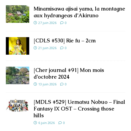
Minamisawa ajisai yama, la montagne
aux hydrangeas d’Akiruno
27 juin 2026
0
[CDLS #530] Rie fu – 2cm
21 juin 2026
0
[Cher journal #91] Mon mois
d’octobre 2024
13 juin 2026
0
[MDLS #529] Uematsu Nobuo – Final
Fantasy IX OST – Crossing those
hills
6 juin 2026
0