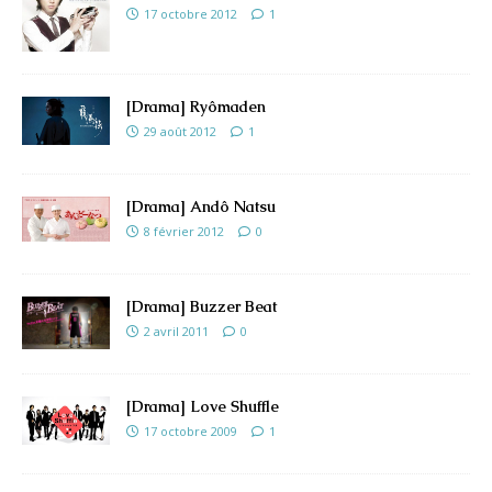
17 octobre 2012
1
[Drama] Ryômaden
29 août 2012
1
[Drama] Andô Natsu
8 février 2012
0
[Drama] Buzzer Beat
2 avril 2011
0
[Drama] Love Shuffle
17 octobre 2009
1