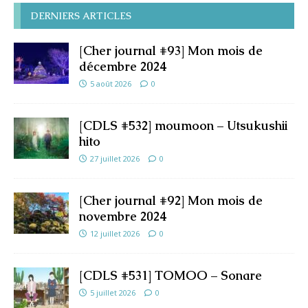
DERNIERS ARTICLES
[Cher journal #93] Mon mois de
décembre 2024
5 août 2026
0
[CDLS #532] moumoon – Utsukushii
hito
27 juillet 2026
0
[Cher journal #92] Mon mois de
novembre 2024
12 juillet 2026
0
[CDLS #531] TOMOO – Sonare
5 juillet 2026
0