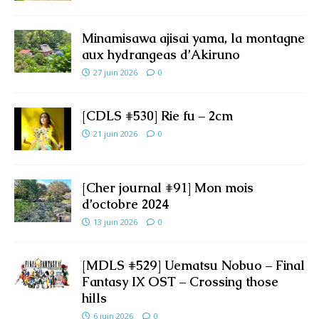
Minamisawa ajisai yama, la montagne
aux hydrangeas d’Akiruno
27 juin 2026
0
[CDLS #530] Rie fu – 2cm
21 juin 2026
0
[Cher journal #91] Mon mois
d’octobre 2024
13 juin 2026
0
[MDLS #529] Uematsu Nobuo – Final
Fantasy IX OST – Crossing those
hills
6 juin 2026
0