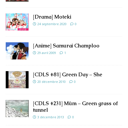
[Drama] Moteki
24 septembre 2020
0
[Anime] Samurai Champloo
29 avril 2009
1
[CDLS #81] Green Day – She
20 décembre 2010
0
[CDLS #231] Mùm – Green grass of
tunnel
3 décembre 2013
0