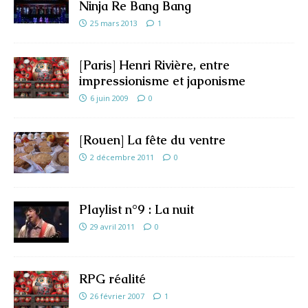
Ninja Re Bang Bang
25 mars 2013
1
[Paris] Henri Rivière, entre
impressionisme et japonisme
6 juin 2009
0
[Rouen] La fête du ventre
2 décembre 2011
0
Playlist n°9 : La nuit
29 avril 2011
0
RPG réalité
26 février 2007
1