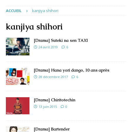
ACCUEIL
kanjiya shihori
kanjiya shihori
[Drama] Suteki na sen TAXI
24 avril 2019
6
[Drama] Hana yori dango, 10 ans après
28 décembre 2017
6
[Drama] Chiritotechin
13 juin 2015
0
[Drama] Bartender