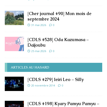
[Cher journal #90] Mon mois de
septembre 2024
31 mai 2026
0
[CDLS #528] Oda Kazumasa –
Daijoubu
25 mai 2026
0
ARTICLES AU HASARD
[CDLS #279] Ieiri Leo – Silly
20 novembre 2014
0
[CDLS #198] Kyary Pamyu Pamyu –