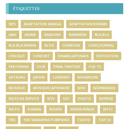
ÉTIQUETTES
90'S
ADAPTATION MANGA
ADAPTATION ROMAN
AMV
ANIME
ASADORA
BANNIÈRE
BLA BLA
BLA BLA DRAMA
BLOG
CHANSON
CHER JOURNAL
CHICAGO
CONCERT
DRAMA JAPONAIS
EXPOSITION
FEATURING
FILM
FINAL FANTASY
FUJI TV
GETSUKU
JAPON
LONDRES
MOUMOON
MUSIQUE
MUSIQUE JAPONAISE
NHK
NORMANDIE
NOTE DE SERVICE
NTV
OST
PHOTO
REPRISE
RIE FU
ROMAN
ROUEN
SHIINA RINGO
SPITZ
TBS
THE SMASHING PUMPKINS
TOKYO
TOP 10