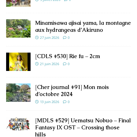
Minamisawa ajisai yama, la montagne
aux hydrangeas d’Akiruno
27 juin 2026
0
[CDLS #530] Rie fu – 2cm
21 juin 2026
0
[Cher journal #91] Mon mois
d’octobre 2024
13 juin 2026
0
[MDLS #529] Uematsu Nobuo – Final
Fantasy IX OST – Crossing those
hills