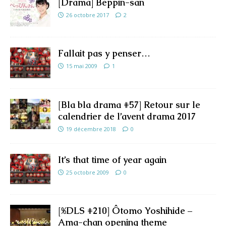
[Drama] Beppin-san
26 octobre 2017
2
Fallait pas y penser…
15 mai 2009
1
[Bla bla drama #57] Retour sur le
calendrier de l’avent drama 2017
19 décembre 2018
0
It’s that time of year again
25 octobre 2009
0
[%DLS #210] Ôtomo Yoshihide –
Ama-chan opening theme