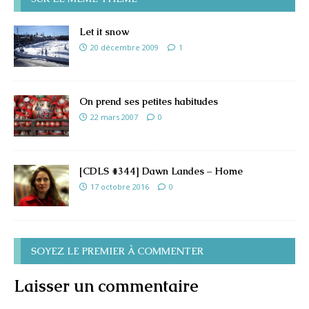
Let it snow
20 décembre 2009
1
On prend ses petites habitudes
22 mars 2007
0
[CDLS #344] Dawn Landes – Home
17 octobre 2016
0
SOYEZ LE PREMIER À COMMENTER
Laisser un commentaire