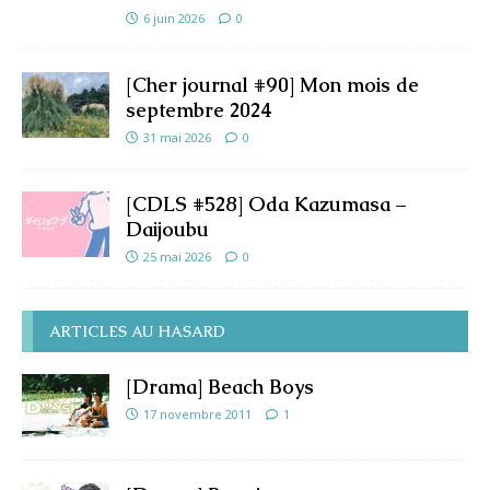
6 juin 2026
0
[Cher journal #90] Mon mois de
septembre 2024
31 mai 2026
0
[CDLS #528] Oda Kazumasa –
Daijoubu
25 mai 2026
0
ARTICLES AU HASARD
[Drama] Beach Boys
17 novembre 2011
1