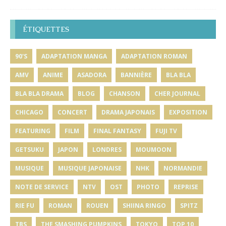
ÉTIQUETTES
90'S
ADAPTATION MANGA
ADAPTATION ROMAN
AMV
ANIME
ASADORA
BANNIÈRE
BLA BLA
BLA BLA DRAMA
BLOG
CHANSON
CHER JOURNAL
CHICAGO
CONCERT
DRAMA JAPONAIS
EXPOSITION
FEATURING
FILM
FINAL FANTASY
FUJI TV
GETSUKU
JAPON
LONDRES
MOUMOON
MUSIQUE
MUSIQUE JAPONAISE
NHK
NORMANDIE
NOTE DE SERVICE
NTV
OST
PHOTO
REPRISE
RIE FU
ROMAN
ROUEN
SHIINA RINGO
SPITZ
TBS
THE SMASHING PUMPKINS
TOKYO
TOP 10