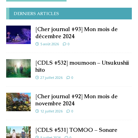
DERNIERS ARTICLES
[Cher journal #93] Mon mois de
décembre 2024
5 août 2026
0
[CDLS #532] moumoon – Utsukushii
hito
27 juillet 2026
0
[Cher journal #92] Mon mois de
novembre 2024
12 juillet 2026
0
[CDLS #531] TOMOO – Sonare
5 juillet 2026
0