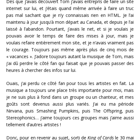
Dès que j’avais découvert Tom j’avais entrepris de faire un site
internet sur lui, et j’étais quand même arrivée à faire un truc
pas mal sachant que je n’y connaissais rien en HTML. Je l’ai
maintenu à jour jusqu’à mon départ au Canada, et depuis je l’ai
laissé à l’abandon. Pourtant, j’avais le net, et si je voulais je
pouvais avoir le temps de faire des mises à jour, mais je
voulais refaire entièrement mon site, et je n’avais vraiment pas
le courage. Toujours pas même après plus de cinq mois de
« vacances ». J’adore toujours autant la musique de Tom, mais
j’ai dû perdre le côté fan qui faisait que je pouvais passer des
heures à chercher des infos sur lui.
Ouais, j’ai perdu ce côté fan pour tous les artistes en fait. La
musique a toujours une place très importante pour moi, mais
je ne suis plus à fond dans un groupe ou un chanteur, et mes
goûts sont devenus aussi plus variés. J’ai eu ma période
Nirvana, puis Smashing Pumpkins, puis The Offspring, puis
Stereophonics… j’aime toujours ces groupes mais j’aime aussi
tellement d’autres artistes !
Donc, pour en revenir au sujet, sorti de
King of Cards
le 30 mai