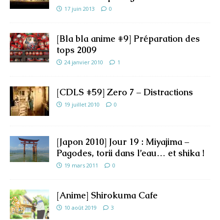
17 juin 2013
0
[Bla bla anime #9] Préparation des
tops 2009
24 janvier 2010
1
[CDLS #59] Zero 7 – Distractions
19 juillet 2010
0
[Japon 2010] Jour 19 : Miyajima –
Pagodes, torii dans l’eau… et shika !
19 mars 2011
0
[Anime] Shirokuma Cafe
10 août 2019
3