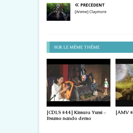
PRÉCÉDENT
[Anime] Claymore
SUR LE MÊME THÈME
[CDLS #44] Kimura Yumi –
[AMV #9
Itsumo nando demo