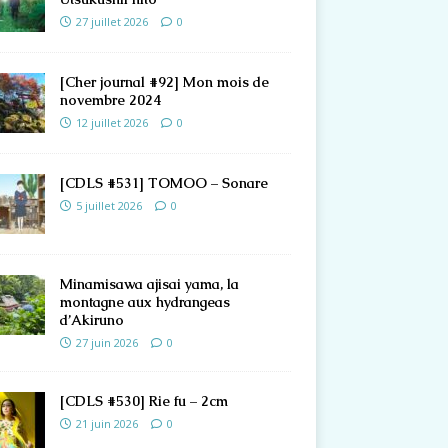
27 juillet 2026
0
[Cher journal #92] Mon mois de
novembre 2024
12 juillet 2026
0
[CDLS #531] TOMOO – Sonare
5 juillet 2026
0
Minamisawa ajisai yama, la
montagne aux hydrangeas
d’Akiruno
27 juin 2026
0
[CDLS #530] Rie fu – 2cm
21 juin 2026
0