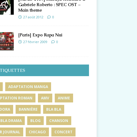
Gabriele Roberto : SPEC OST –
Main theme
27 août 2012
0
[Paris] Expo Rapa Nui
27 février 2009
0
TIQUETTES
ADAPTATION MANGA
PTATION ROMAN
AMV
ANIME
DORA
BANNIÈRE
BLA BLA
 BLA DRAMA
BLOG
CHANSON
R JOURNAL
CHICAGO
CONCERT