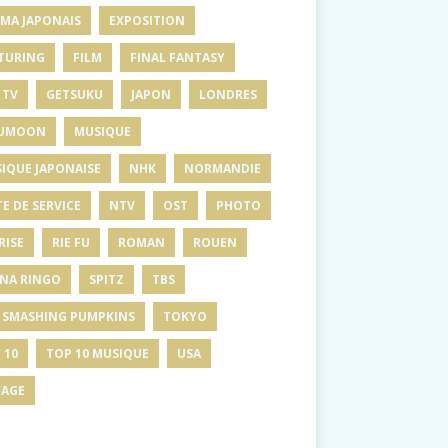
MA JAPONAIS
EXPOSITION
TURING
FILM
FINAL FANTASY
 TV
GETSUKU
JAPON
LONDRES
UMOON
MUSIQUE
IQUE JAPONAISE
NHK
NORMANDIE
E DE SERVICE
NTV
OST
PHOTO
RISE
RIE FU
ROMAN
ROUEN
INA RINGO
SPITZ
TBS
 SMASHING PUMPKINS
TOKYO
 10
TOP 10 MUSIQUE
USA
AGE