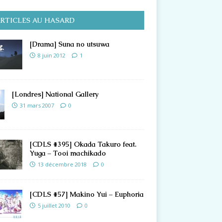
RTICLES AU HASARD
[Drama] Suna no utsuwa
8 juin 2012
1
[Londres] National Gallery
31 mars 2007
0
[CDLS #395] Okada Takuro feat.
Yuga – Tooi machikado
13 décembre 2018
0
[CDLS #57] Makino Yui – Euphoria
5 juillet 2010
0