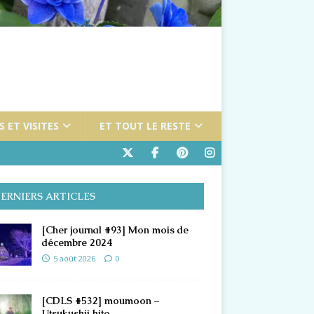
 ET VISITES
ET TOUT LE RESTE
ERNIERS ARTICLES
[Cher journal #93] Mon mois de
décembre 2024
5 août 2026
0
[CDLS #532] moumoon –
Utsukushii hito