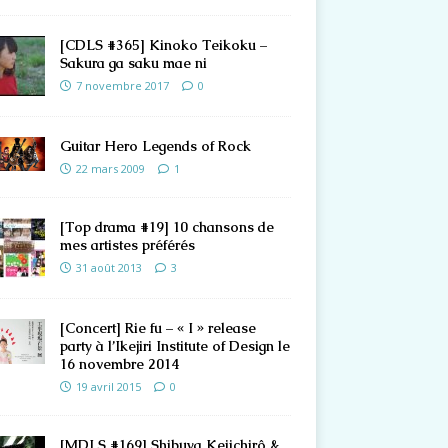
[CDLS #365] Kinoko Teikoku –
Sakura ga saku mae ni
7 novembre 2017
0
Guitar Hero Legends of Rock
22 mars 2009
1
[Top drama #19] 10 chansons de
mes artistes préférés
31 août 2013
3
[Concert] Rie fu – « I » release
party à l’Ikejiri Institute of Design le
16 novembre 2014
19 avril 2015
0
[MDLS #169] Shibuya Keiichirô &