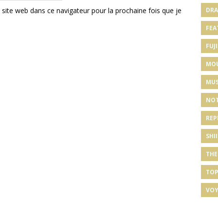
DRA
ite web dans ce navigateur pour la prochaine fois que je
FEA
FUJI
MO
MUS
NOT
REP
SHI
THE
TOP
VOY