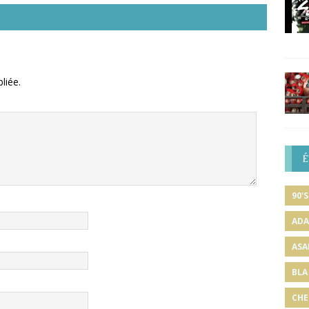
liée.
É
90'S
ADA
ASA
BLA
CHE