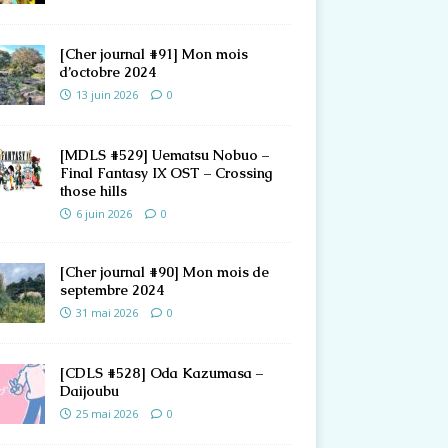
[Cher journal #91] Mon mois
d’octobre 2024
13 juin 2026
0
[MDLS #529] Uematsu Nobuo –
Final Fantasy IX OST – Crossing
those hills
6 juin 2026
0
[Cher journal #90] Mon mois de
septembre 2024
31 mai 2026
0
[CDLS #528] Oda Kazumasa –
Daijoubu
25 mai 2026
0