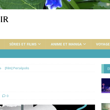
IR
SÉRIES ET FILMS
ANIME ET MANGA
VOYAGES
[Film] Persépolis
D
0