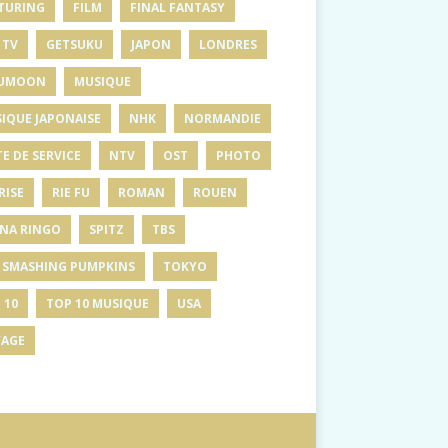
TURING
FILM
FINAL FANTASY
 TV
GETSUKU
JAPON
LONDRES
UMOON
MUSIQUE
IQUE JAPONAISE
NHK
NORMANDIE
E DE SERVICE
NTV
OST
PHOTO
RISE
RIE FU
ROMAN
ROUEN
INA RINGO
SPITZ
TBS
 SMASHING PUMPKINS
TOKYO
 10
TOP 10 MUSIQUE
USA
AGE