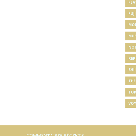
FEA
FUJI
MO
MUS
NOT
REP
SHI
THE
TOP
VOY
COMMENTAIRES RÉCENTS