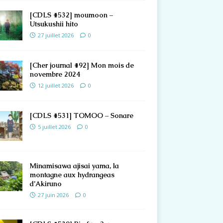
[CDLS #532] moumoon –
Utsukushii hito
27 juillet 2026
0
[Cher journal #92] Mon mois de
novembre 2024
12 juillet 2026
0
[CDLS #531] TOMOO – Sonare
5 juillet 2026
0
Minamisawa ajisai yama, la
montagne aux hydrangeas
d’Akiruno
27 juin 2026
0