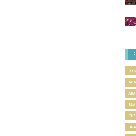
É
90'S
ADA
ASA
BLA
CHE
DRA