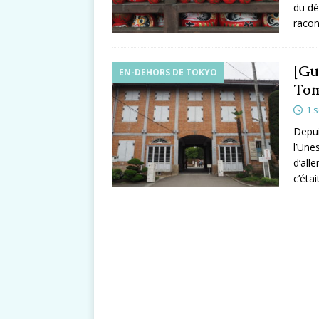
du dé
racon
[Gu
EN-DEHORS DE TOKYO
To
1 
Depui
l’Une
d’all
c’éta