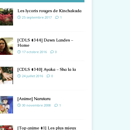
Les lycoris rouges de Kinchakuda
25 septembre 2017
1
[CDLS #344] Dawn Landes –
Home
17 octobre 2016
0
[CDLS #340] Ayaka – Sha la la
24 juillet 2016
0
[Anime] Narutaru
30 novembre 2008
1
[Top anime #1] Les plus mieux