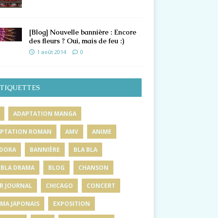
[Blog] Nouvelle bannière : Encore
des fleurs ? Oui, mais de feu :)
1 août 2014
0
TIQUETTES
ADAPTATION MANGA
PTATION ROMAN
AMV
ANIME
DORA
BANNIÈRE
BLA BLA
 BLA DRAMA
BLOG
CHANSON
R JOURNAL
CHICAGO
CONCERT
MA JAPONAIS
EXPOSITION