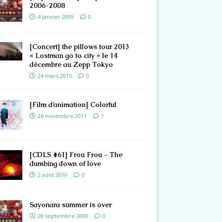
2006-2008
4 janvier 2009
0
[Concert] the pillows tour 2013
« Lostman go to city » le 14
décembre au Zepp Tokyo
24 mars 2015
0
[Film d’animation] Colorful
26 novembre 2011
1
[CDLS #61] Frou Frou – The
dumbing down of love
2 août 2010
0
Sayonara summer is over
28 septembre 2008
0