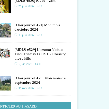
[CDLS #530] Rie fu – 2cm
21 juin 2026
0
[Cher journal #91] Mon mois
d’octobre 2024
13 juin 2026
0
[MDLS #529] Uematsu Nobuo –
Final Fantasy IX OST – Crossing
those hills
6 juin 2026
0
[Cher journal #90] Mon mois de
septembre 2024
31 mai 2026
0
RTICLES AU HASARD