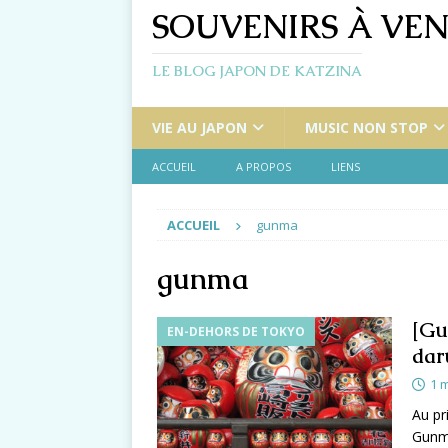
SOUVENIRS À VEN
LE BLOG JAPON DE KATZINA
VIE AU JAPON
MUSIC NON STOP
ACCUEIL
A PROPOS
LIENS
ACCUEIL
gunma
gunma
[Gu
EN-DEHORS DE TOKYO
dar
1 
Au pr
Gunma