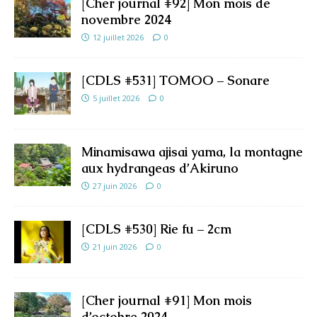
[Cher journal #92] Mon mois de
novembre 2024
12 juillet 2026
0
[CDLS #531] TOMOO – Sonare
5 juillet 2026
0
Minamisawa ajisai yama, la montagne
aux hydrangeas d’Akiruno
27 juin 2026
0
[CDLS #530] Rie fu – 2cm
21 juin 2026
0
[Cher journal #91] Mon mois
d’octobre 2024