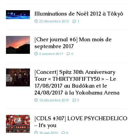
Illuminations de Noël 2012 à Tôkyô
23 décembre 2012
1
[Cher journal #6] Mon mois de
septembre 2017
3 octobre 2017
0
[Concert] Spitz 30th Anniversary
Tour « THIRTY30FIFTY50 » – Le
17/08/2017 au Budôkan et le
24/08/2017 à la Yokohama Arena
15 décembre 2019
0
[CDLS #307] LOVE PSYCHEDELICO
– It’s you
18 juin 2015
0