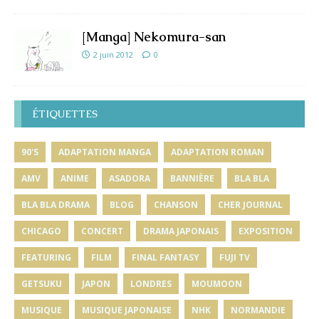
[Manga] Nekomura-san
2 juin 2012
0
ÉTIQUETTES
90'S
ADAPTATION MANGA
ADAPTATION ROMAN
AMV
ANIME
ASADORA
BANNIÈRE
BLA BLA
BLA BLA DRAMA
BLOG
CHANSON
CHER JOURNAL
CHICAGO
CONCERT
DRAMA JAPONAIS
EXPOSITION
FEATURING
FILM
FINAL FANTASY
FUJI TV
GETSUKU
JAPON
LONDRES
MOUMOON
MUSIQUE
MUSIQUE JAPONAISE
NHK
NORMANDIE