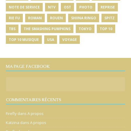
NOTE DE SERVICE
NTV
OST
PHOTO
REPRISE
RIE FU
ROMAN
ROUEN
SHIINA RINGO
SPITZ
TBS
THE SMASHING PUMPKINS
TOKYO
TOP 10
TOP 10 MUSIQUE
USA
VOYAGE
MA PAGE FACEBOOK
COMMENTAIRES RÉCENTS
Firefly
dans
A propos
Katzina
dans
A propos