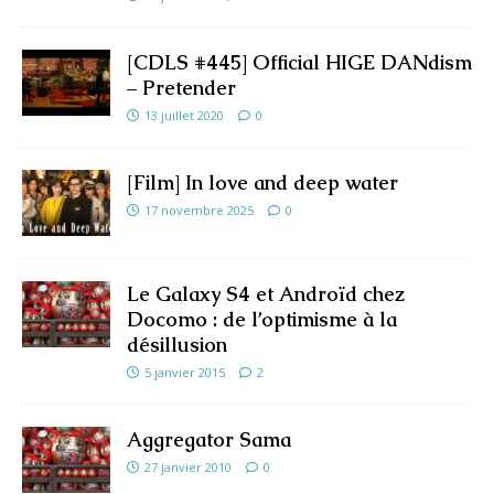
[CDLS #445] Official HIGE DANdism
– Pretender
13 juillet 2020
0
[Film] In love and deep water
17 novembre 2025
0
Le Galaxy S4 et Androïd chez
Docomo : de l’optimisme à la
désillusion
5 janvier 2015
2
Aggregator Sama
27 janvier 2010
0