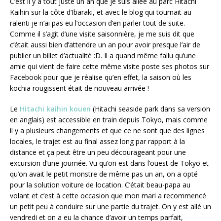
C’est il y a tout juste un an que je suis allée au parc Hitachi
Kaihin sur la côte d’Ibaraki, et avec le blog qui tournait au
ralenti je n’ai pas eu l’occasion d’en parler tout de suite.
Comme il s’agit d’une visite saisonnière, je me suis dit que
c’était aussi bien d’attendre un an pour avoir presque l’air de
publier un billet d’actualité :D. Il a quand même fallu qu’une
amie qui vient de faire cette même visite poste ses photos sur
Facebook pour que je réalise qu’en effet, la saison où les
kochia rougissent était de nouveau arrivée !
Le
Hitachi kaihin kouen
(Hitachi seaside park dans sa version
en anglais) est accessible en train depuis Tokyo, mais comme
il y a plusieurs changements et que ce ne sont que des lignes
locales, le trajet est au final assez long par rapport à la
distance et ça peut être un peu décourageant pour une
excursion d’une journée. Vu qu’on est dans l’ouest de Tokyo et
qu’on avait le petit monstre de même pas un an, on a opté
pour la solution voiture de location. C’était beau-papa au
volant et c’est à cette occasion que mon mari a recommencé
un petit peu à conduire sur une partie du trajet. On y est allé un
vendredi et on a eu la chance d’avoir un temps parfait,