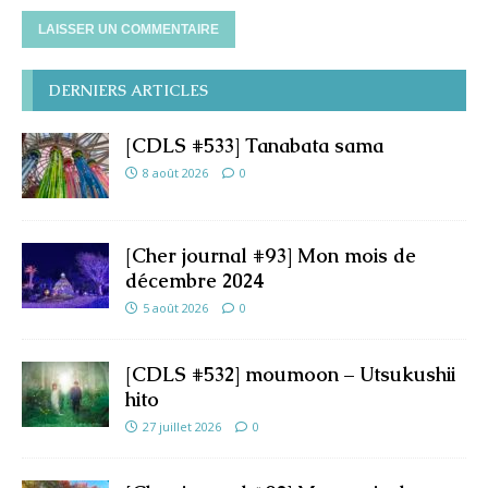
DERNIERS ARTICLES
[CDLS #533] Tanabata sama
8 août 2026
0
[Cher journal #93] Mon mois de
décembre 2024
5 août 2026
0
[CDLS #532] moumoon – Utsukushii
hito
27 juillet 2026
0