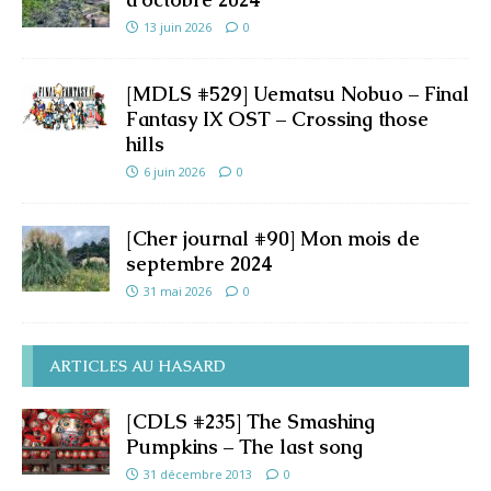
13 juin 2026
0
[MDLS #529] Uematsu Nobuo – Final
Fantasy IX OST – Crossing those
hills
6 juin 2026
0
[Cher journal #90] Mon mois de
septembre 2024
31 mai 2026
0
ARTICLES AU HASARD
[CDLS #235] The Smashing
Pumpkins – The last song
31 décembre 2013
0