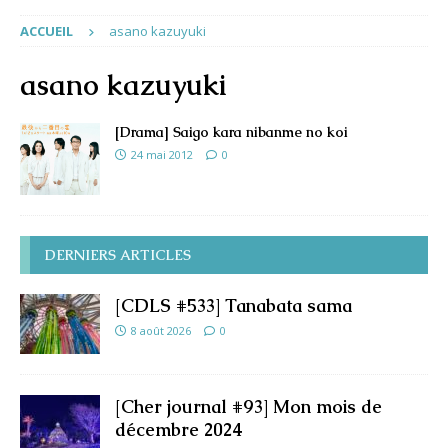
ACCUEIL
asano kazuyuki
asano kazuyuki
[Drama] Saigo kara nibanme no koi
24 mai 2012
0
DERNIERS ARTICLES
[CDLS #533] Tanabata sama
8 août 2026
0
[Cher journal #93] Mon mois de
décembre 2024