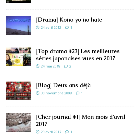
[Drama] Kono yo no hate
24 avril 2012
1
[Top drama #23] Les meilleures
séries japonaises vues en 2017
24 mai 2018
2
[Blog] Deux ans déjà
30 novembre 2008
1
[Cher journal #1] Mon mois d’avril
2017
29 avril 2017
1