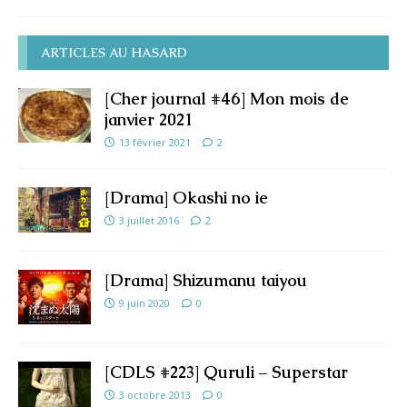
ARTICLES AU HASARD
[Cher journal #46] Mon mois de
janvier 2021
13 février 2021
2
[Drama] Okashi no ie
3 juillet 2016
2
[Drama] Shizumanu taiyou
9 juin 2020
0
[CDLS #223] Quruli – Superstar
3 octobre 2013
0