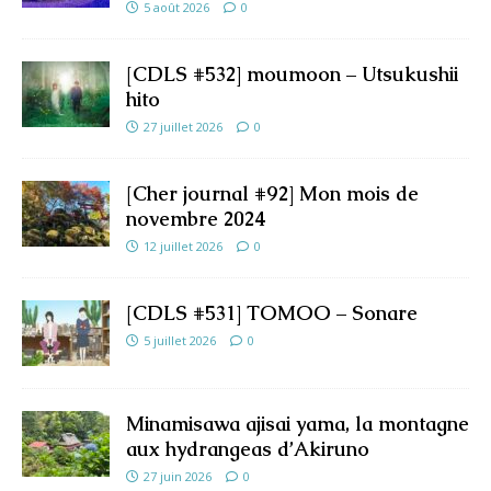
5 août 2026
0
[CDLS #532] moumoon – Utsukushii
hito
27 juillet 2026
0
[Cher journal #92] Mon mois de
novembre 2024
12 juillet 2026
0
[CDLS #531] TOMOO – Sonare
5 juillet 2026
0
Minamisawa ajisai yama, la montagne
aux hydrangeas d’Akiruno
27 juin 2026
0