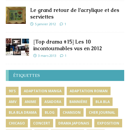
Le grand retour de l’acrylique et des
serviettes
5 janvier 2012
1
[Top drama #15] Les 10
incontournables vus en 2012
3 mars 2013
1
ÉTIQUETTES
90'S
ADAPTATION MANGA
ADAPTATION ROMAN
AMV
ANIME
ASADORA
BANNIÈRE
BLA BLA
BLA BLA DRAMA
BLOG
CHANSON
CHER JOURNAL
CHICAGO
CONCERT
DRAMA JAPONAIS
EXPOSITION