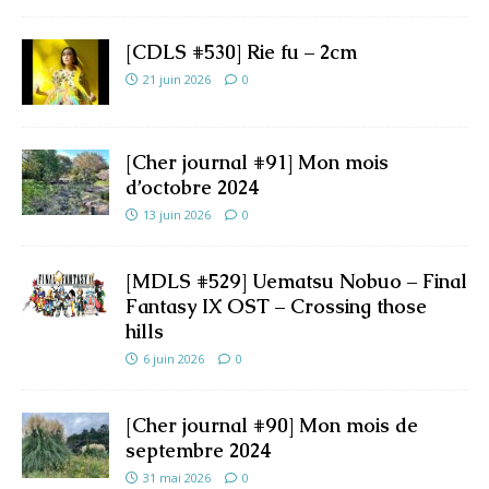
[CDLS #530] Rie fu – 2cm
21 juin 2026
0
[Cher journal #91] Mon mois
d’octobre 2024
13 juin 2026
0
[MDLS #529] Uematsu Nobuo – Final
Fantasy IX OST – Crossing those
hills
6 juin 2026
0
[Cher journal #90] Mon mois de
septembre 2024
31 mai 2026
0