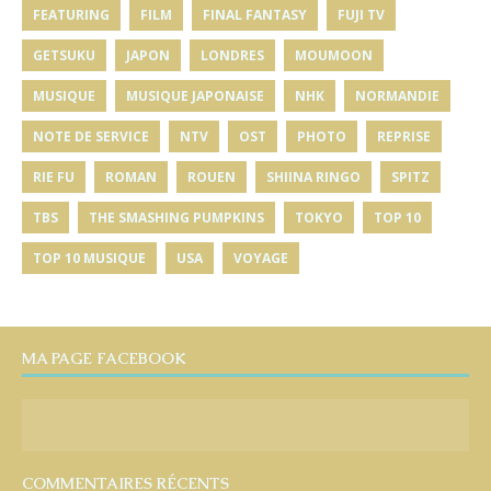
FEATURING
FILM
FINAL FANTASY
FUJI TV
GETSUKU
JAPON
LONDRES
MOUMOON
MUSIQUE
MUSIQUE JAPONAISE
NHK
NORMANDIE
NOTE DE SERVICE
NTV
OST
PHOTO
REPRISE
RIE FU
ROMAN
ROUEN
SHIINA RINGO
SPITZ
TBS
THE SMASHING PUMPKINS
TOKYO
TOP 10
TOP 10 MUSIQUE
USA
VOYAGE
MA PAGE FACEBOOK
COMMENTAIRES RÉCENTS