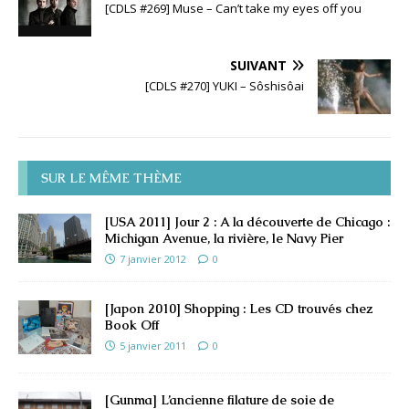
[CDLS #269] Muse – Can’t take my eyes off you
SUIVANT
[CDLS #270] YUKI – Sôshisôai
SUR LE MÊME THÈME
[USA 2011] Jour 2 : A la découverte de Chicago :
Michigan Avenue, la rivière, le Navy Pier
7 janvier 2012
0
[Japon 2010] Shopping : Les CD trouvés chez
Book Off
5 janvier 2011
0
[Gunma] L’ancienne filature de soie de