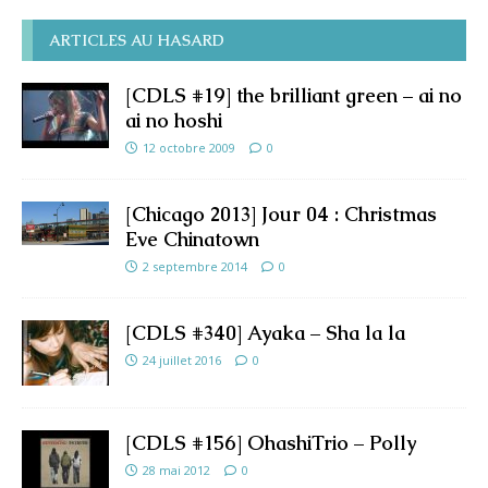
ARTICLES AU HASARD
[CDLS #19] the brilliant green – ai no
ai no hoshi
12 octobre 2009
0
[Chicago 2013] Jour 04 : Christmas
Eve Chinatown
2 septembre 2014
0
[CDLS #340] Ayaka – Sha la la
24 juillet 2016
0
[CDLS #156] OhashiTrio – Polly
28 mai 2012
0