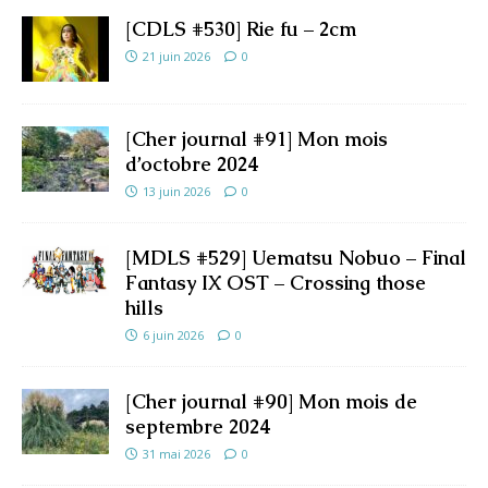
[CDLS #530] Rie fu – 2cm
21 juin 2026
0
[Cher journal #91] Mon mois
d’octobre 2024
13 juin 2026
0
[MDLS #529] Uematsu Nobuo – Final
Fantasy IX OST – Crossing those
hills
6 juin 2026
0
[Cher journal #90] Mon mois de
septembre 2024
31 mai 2026
0