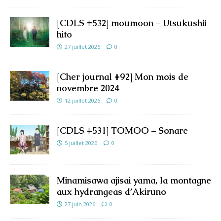
[CDLS #532] moumoon – Utsukushii
hito
27 juillet 2026
0
[Cher journal #92] Mon mois de
novembre 2024
12 juillet 2026
0
[CDLS #531] TOMOO – Sonare
5 juillet 2026
0
Minamisawa ajisai yama, la montagne
aux hydrangeas d’Akiruno
27 juin 2026
0