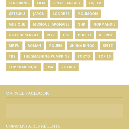
FEATURING
FILM
FINAL FANTASY
FUJI TV
GETSUKU
JAPON
LONDRES
MOUMOON
MUSIQUE
MUSIQUE JAPONAISE
NHK
NORMANDIE
NOTE DE SERVICE
NTV
OST
PHOTO
REPRISE
RIE FU
ROMAN
ROUEN
SHIINA RINGO
SPITZ
TBS
THE SMASHING PUMPKINS
TOKYO
TOP 10
TOP 10 MUSIQUE
USA
VOYAGE
MA PAGE FACEBOOK
COMMENTAIRES RÉCENTS