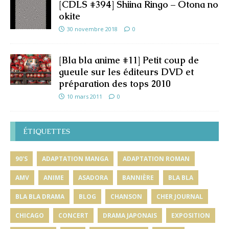
[CDLS #394] Shiina Ringo – Otona no
okite
30 novembre 2018
0
[Bla bla anime #11] Petit coup de
gueule sur les éditeurs DVD et
préparation des tops 2010
10 mars 2011
0
ÉTIQUETTES
90'S
ADAPTATION MANGA
ADAPTATION ROMAN
AMV
ANIME
ASADORA
BANNIÈRE
BLA BLA
BLA BLA DRAMA
BLOG
CHANSON
CHER JOURNAL
CHICAGO
CONCERT
DRAMA JAPONAIS
EXPOSITION