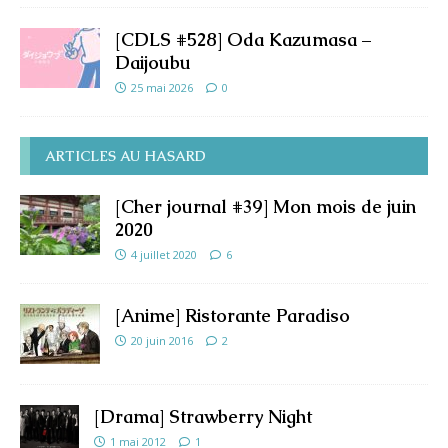
[CDLS #528] Oda Kazumasa –
Daijoubu
25 mai 2026
0
ARTICLES AU HASARD
[Cher journal #39] Mon mois de juin
2020
4 juillet 2020
6
[Anime] Ristorante Paradiso
20 juin 2016
2
[Drama] Strawberry Night
1 mai 2012
1