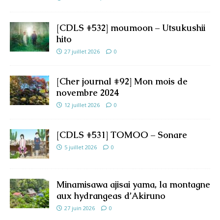
[CDLS #532] moumoon – Utsukushii
hito
27 juillet 2026
0
[Cher journal #92] Mon mois de
novembre 2024
12 juillet 2026
0
[CDLS #531] TOMOO – Sonare
5 juillet 2026
0
Minamisawa ajisai yama, la montagne
aux hydrangeas d’Akiruno
27 juin 2026
0