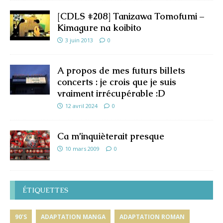
[CDLS #208] Tanizawa Tomofumi –
Kimagure na koibito
3 juin 2013
0
A propos de mes futurs billets
concerts : je crois que je suis
vraiment irrécupérable :D
12 avril 2024
0
Ca m’inquièterait presque
10 mars 2009
0
ÉTIQUETTES
90'S
ADAPTATION MANGA
ADAPTATION ROMAN