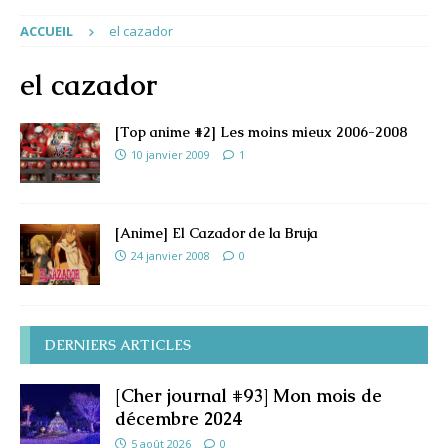
ACCUEIL
el cazador
el cazador
[Top anime #2] Les moins mieux 2006-2008
10 janvier 2009
1
[Anime] El Cazador de la Bruja
24 janvier 2008
0
DERNIERS ARTICLES
[Cher journal #93] Mon mois de
décembre 2024
5 août 2026
0