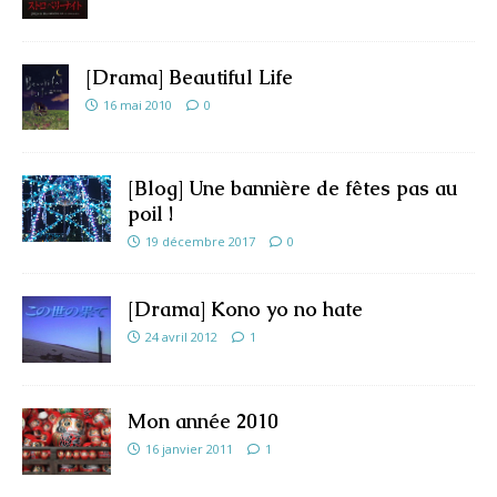
[Drama] Beautiful Life
16 mai 2010
0
[Blog] Une bannière de fêtes pas au
poil !
19 décembre 2017
0
[Drama] Kono yo no hate
24 avril 2012
1
Mon année 2010
16 janvier 2011
1