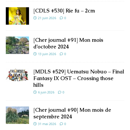
[CDLS #530] Rie fu – 2cm
21 juin 2026
0
[Cher journal #91] Mon mois
d’octobre 2024
13 juin 2026
0
[MDLS #529] Uematsu Nobuo – Final
Fantasy IX OST – Crossing those
hills
6 juin 2026
0
[Cher journal #90] Mon mois de
septembre 2024
31 mai 2026
0