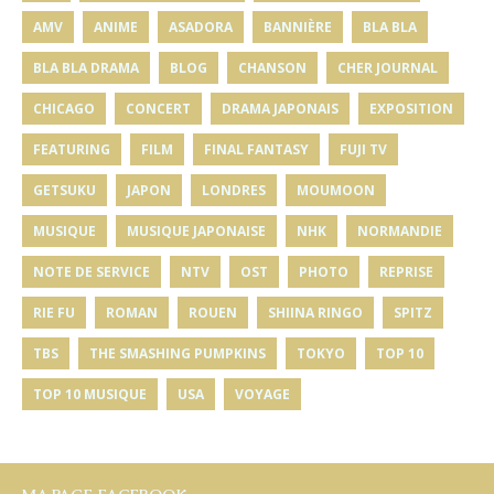
AMV
ANIME
ASADORA
BANNIÈRE
BLA BLA
BLA BLA DRAMA
BLOG
CHANSON
CHER JOURNAL
CHICAGO
CONCERT
DRAMA JAPONAIS
EXPOSITION
FEATURING
FILM
FINAL FANTASY
FUJI TV
GETSUKU
JAPON
LONDRES
MOUMOON
MUSIQUE
MUSIQUE JAPONAISE
NHK
NORMANDIE
NOTE DE SERVICE
NTV
OST
PHOTO
REPRISE
RIE FU
ROMAN
ROUEN
SHIINA RINGO
SPITZ
TBS
THE SMASHING PUMPKINS
TOKYO
TOP 10
TOP 10 MUSIQUE
USA
VOYAGE