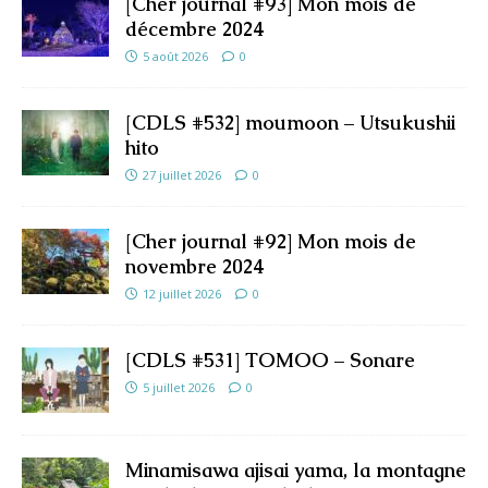
[Cher journal #93] Mon mois de
décembre 2024
5 août 2026
0
[CDLS #532] moumoon – Utsukushii
hito
27 juillet 2026
0
[Cher journal #92] Mon mois de
novembre 2024
12 juillet 2026
0
[CDLS #531] TOMOO – Sonare
5 juillet 2026
0
Minamisawa ajisai yama, la montagne