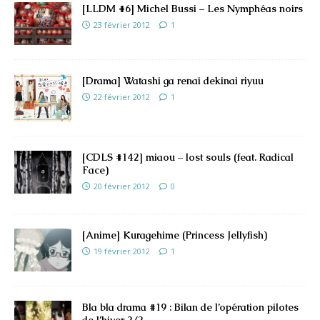
[LLDM #6] Michel Bussi – Les Nymphéas noirs
23 février 2012
1
[Drama] Watashi ga renai dekinai riyuu
22 février 2012
1
[CDLS #142] miaou – lost souls (feat. Radical
Face)
20 février 2012
0
[Anime] Kuragehime (Princess Jellyfish)
19 février 2012
1
Bla bla drama #19 : Bilan de l’opération pilotes