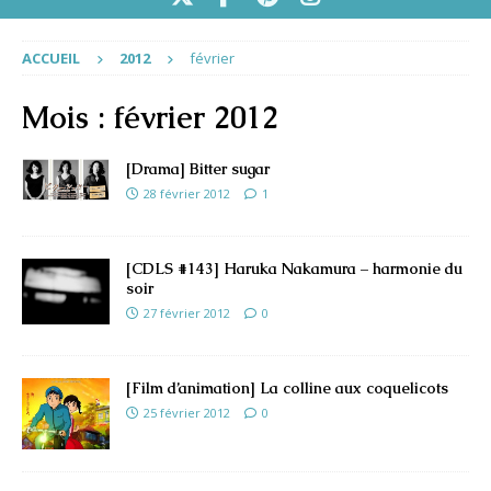
ACCUEIL
2012
février
Mois :
février 2012
[Drama] Bitter sugar
28 février 2012
1
[CDLS #143] Haruka Nakamura – harmonie du
soir
27 février 2012
0
[Film d’animation] La colline aux coquelicots
25 février 2012
0