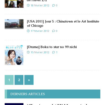
de l’hiver 2/2
18 février 2012
0
[USA 2011] Jour 5 : Chinatown et le Art Institute
of Chicago
17 février 2012
0
[Drama] Boku to star no 99 nichi
15 février 2012
1
1
2
»
DERNIERS ARTICLES