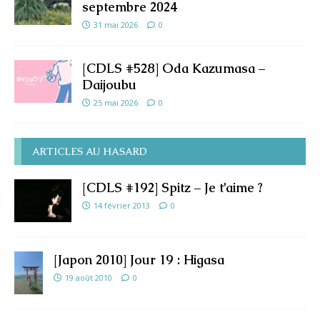
septembre 2024
31 mai 2026
0
[CDLS #528] Oda Kazumasa –
Daijoubu
25 mai 2026
0
ARTICLES AU HASARD
[CDLS #192] Spitz – Je t’aime ?
14 février 2013
0
[Japon 2010] Jour 19 : Higasa
19 août 2010
0