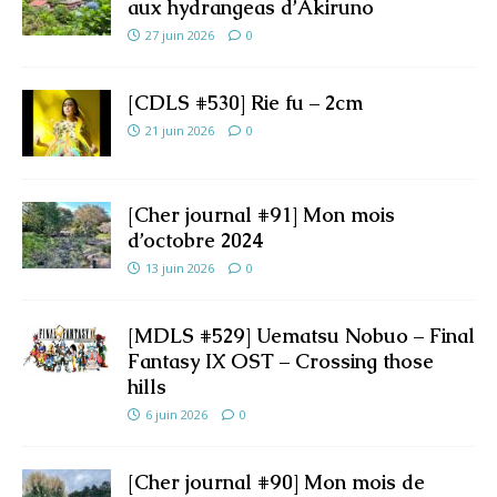
aux hydrangeas d’Akiruno
27 juin 2026
0
[CDLS #530] Rie fu – 2cm
21 juin 2026
0
[Cher journal #91] Mon mois
d’octobre 2024
13 juin 2026
0
[MDLS #529] Uematsu Nobuo – Final
Fantasy IX OST – Crossing those
hills
6 juin 2026
0
[Cher journal #90] Mon mois de