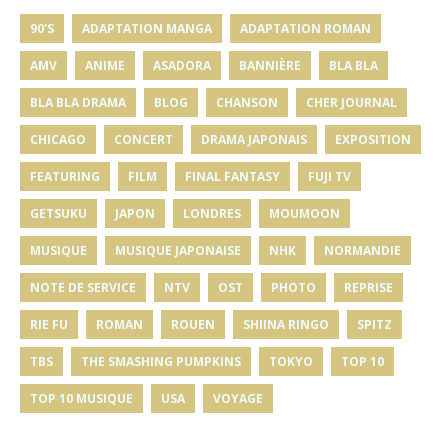
90'S
ADAPTATION MANGA
ADAPTATION ROMAN
AMV
ANIME
ASADORA
BANNIÈRE
BLA BLA
BLA BLA DRAMA
BLOG
CHANSON
CHER JOURNAL
CHICAGO
CONCERT
DRAMA JAPONAIS
EXPOSITION
FEATURING
FILM
FINAL FANTASY
FUJI TV
GETSUKU
JAPON
LONDRES
MOUMOON
MUSIQUE
MUSIQUE JAPONAISE
NHK
NORMANDIE
NOTE DE SERVICE
NTV
OST
PHOTO
REPRISE
RIE FU
ROMAN
ROUEN
SHIINA RINGO
SPITZ
TBS
THE SMASHING PUMPKINS
TOKYO
TOP 10
TOP 10 MUSIQUE
USA
VOYAGE