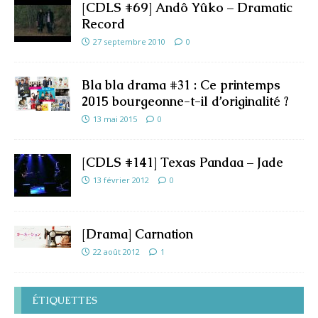
[CDLS #69] Andô Yûko – Dramatic
Record
27 septembre 2010
0
Bla bla drama #31 : Ce printemps
2015 bourgeonne-t-il d’originalité ?
13 mai 2015
0
[CDLS #141] Texas Pandaa – Jade
13 février 2012
0
[Drama] Carnation
22 août 2012
1
ÉTIQUETTES