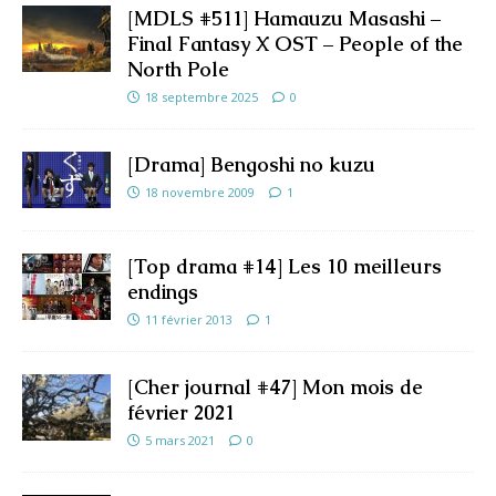
[MDLS #511] Hamauzu Masashi –
Final Fantasy X OST – People of the
North Pole
18 septembre 2025
0
[Drama] Bengoshi no kuzu
18 novembre 2009
1
[Top drama #14] Les 10 meilleurs
endings
11 février 2013
1
[Cher journal #47] Mon mois de
février 2021
5 mars 2021
0