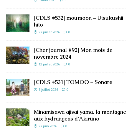
[CDLS #532] moumoon – Utsukushii
hito
27 juillet 2026
0
[Cher journal #92] Mon mois de
novembre 2024
12 juillet 2026
0
[CDLS #531] TOMOO – Sonare
5 juillet 2026
0
Minamisawa ajisai yama, la montagne
aux hydrangeas d’Akiruno
27 juin 2026
0