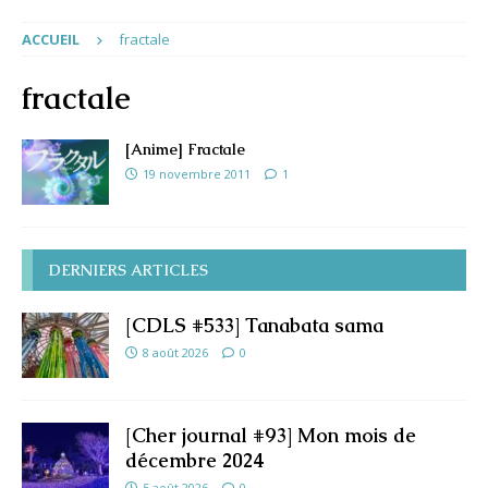
ACCUEIL
fractale
fractale
[Anime] Fractale
19 novembre 2011
1
DERNIERS ARTICLES
[CDLS #533] Tanabata sama
8 août 2026
0
[Cher journal #93] Mon mois de
décembre 2024
5 août 2026
0