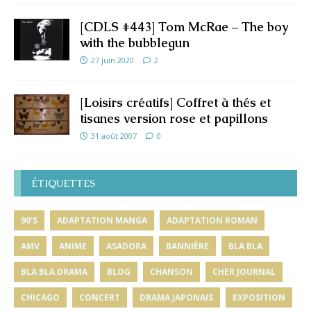
[CDLS #443] Tom McRae – The boy
with the bubblegun
27 juin 2020
2
[Loisirs créatifs] Coffret à thés et
tisanes version rose et papillons
31 août 2007
0
ÉTIQUETTES
90'S
ADAPTATION MANGA
ADAPTATION ROMAN
AMV
ANIME
ASADORA
BANNIÈRE
BLA BLA
BLA BLA DRAMA
BLOG
CHANSON
CHER JOURNAL
CHICAGO
CONCERT
DRAMA JAPONAIS
EXPOSITION