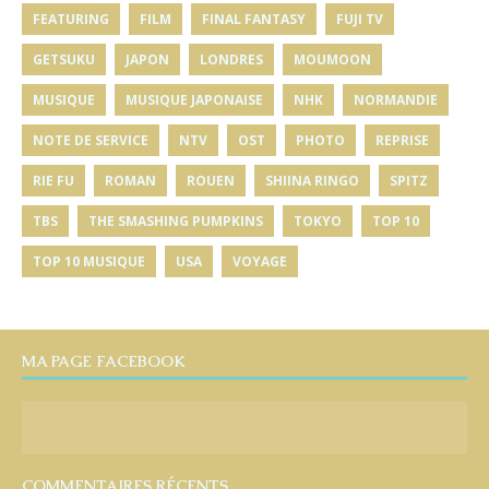
FEATURING
FILM
FINAL FANTASY
FUJI TV
GETSUKU
JAPON
LONDRES
MOUMOON
MUSIQUE
MUSIQUE JAPONAISE
NHK
NORMANDIE
NOTE DE SERVICE
NTV
OST
PHOTO
REPRISE
RIE FU
ROMAN
ROUEN
SHIINA RINGO
SPITZ
TBS
THE SMASHING PUMPKINS
TOKYO
TOP 10
TOP 10 MUSIQUE
USA
VOYAGE
MA PAGE FACEBOOK
COMMENTAIRES RÉCENTS