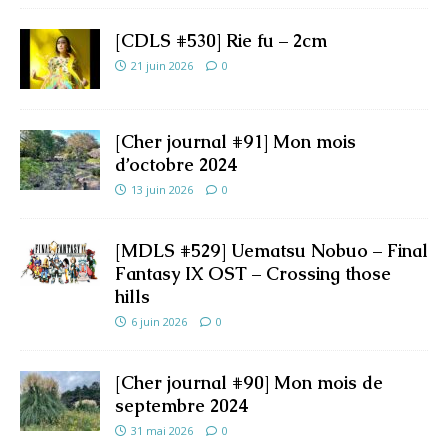
[CDLS #530] Rie fu – 2cm
21 juin 2026
0
[Cher journal #91] Mon mois
d’octobre 2024
13 juin 2026
0
[MDLS #529] Uematsu Nobuo – Final
Fantasy IX OST – Crossing those
hills
6 juin 2026
0
[Cher journal #90] Mon mois de
septembre 2024
31 mai 2026
0