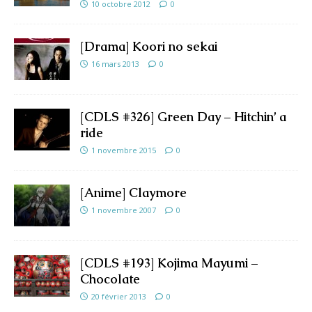
10 octobre 2012
0
[Drama] Koori no sekai
16 mars 2013
0
[CDLS #326] Green Day – Hitchin’ a
ride
1 novembre 2015
0
[Anime] Claymore
1 novembre 2007
0
[CDLS #193] Kojima Mayumi –
Chocolate
20 février 2013
0