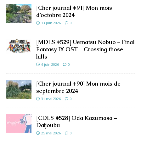
[Cher journal #91] Mon mois
d’octobre 2024
13 juin 2026
0
[MDLS #529] Uematsu Nobuo – Final
Fantasy IX OST – Crossing those
hills
6 juin 2026
0
[Cher journal #90] Mon mois de
septembre 2024
31 mai 2026
0
[CDLS #528] Oda Kazumasa –
Daijoubu
25 mai 2026
0