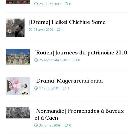
28 juillet 2007
0
[Drama] Haikei Chichiue Sama
23 avril 2009
1
[Rouen] Journées du patrimoine 2010
25 septembre 2010
0
[Drama] Magerarenai onna
17 août 2011
1
[Normandie] Promenades à Bayeux
et à Caen
30 juillet 2009
0