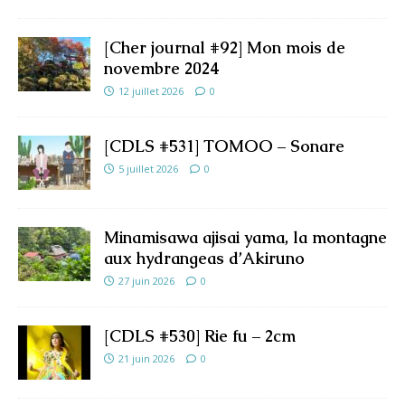
[Cher journal #92] Mon mois de
novembre 2024
12 juillet 2026
0
[CDLS #531] TOMOO – Sonare
5 juillet 2026
0
Minamisawa ajisai yama, la montagne
aux hydrangeas d’Akiruno
27 juin 2026
0
[CDLS #530] Rie fu – 2cm
21 juin 2026
0