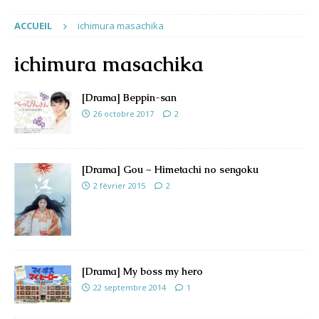
ACCUEIL
ichimura masachika
ichimura masachika
[Drama] Beppin-san
26 octobre 2017
2
[Drama] Gou ~ Himetachi no sengoku
2 février 2015
2
[Drama] My boss my hero
22 septembre 2014
1