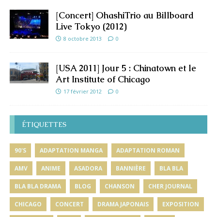
[Concert] OhashiTrio au Billboard
Live Tokyo (2012)
8 octobre 2013
0
[USA 2011] Jour 5 : Chinatown et le
Art Institute of Chicago
17 février 2012
0
ÉTIQUETTES
90'S
ADAPTATION MANGA
ADAPTATION ROMAN
AMV
ANIME
ASADORA
BANNIÈRE
BLA BLA
BLA BLA DRAMA
BLOG
CHANSON
CHER JOURNAL
CHICAGO
CONCERT
DRAMA JAPONAIS
EXPOSITION