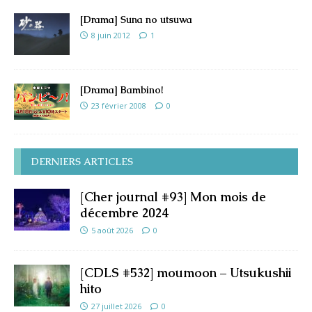
[Drama] Suna no utsuwa
8 juin 2012
1
[Drama] Bambino!
23 février 2008
0
DERNIERS ARTICLES
[Cher journal #93] Mon mois de
décembre 2024
5 août 2026
0
[CDLS #532] moumoon – Utsukushii
hito
27 juillet 2026
0