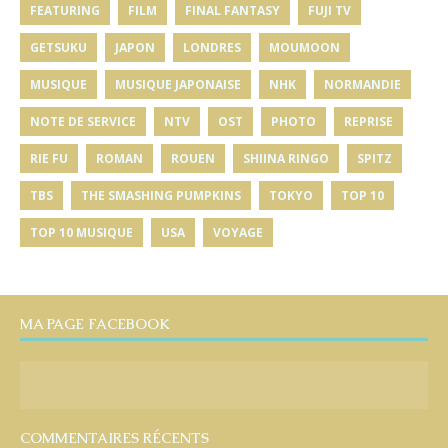
FEATURING
FILM
FINAL FANTASY
FUJI TV
GETSUKU
JAPON
LONDRES
MOUMOON
MUSIQUE
MUSIQUE JAPONAISE
NHK
NORMANDIE
NOTE DE SERVICE
NTV
OST
PHOTO
REPRISE
RIE FU
ROMAN
ROUEN
SHIINA RINGO
SPITZ
TBS
THE SMASHING PUMPKINS
TOKYO
TOP 10
TOP 10 MUSIQUE
USA
VOYAGE
MA PAGE FACEBOOK
COMMENTAIRES RÉCENTS