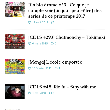
Bla bla drama #39 : Ce que je
compte voir (un jour peut-être) des
séries de ce printemps 2017
17 avril 2017
1
[CDLS #293] Chatmonchy – Tokimeki
6 mars 2015
0
[Manga] L’école emportée
10 février 2010
1
[CDLS #48] Rie fu – Stay with me
3 mai 2010
0