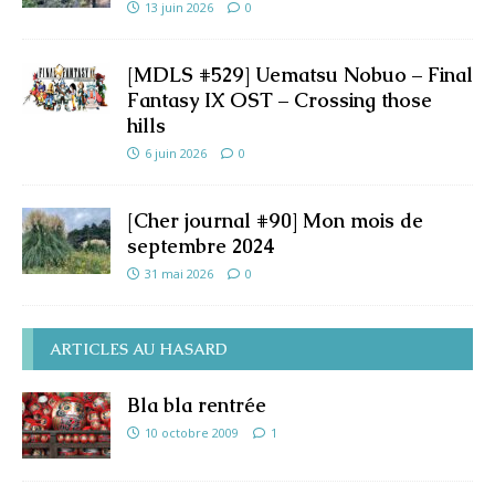
13 juin 2026
0
[MDLS #529] Uematsu Nobuo – Final
Fantasy IX OST – Crossing those
hills
6 juin 2026
0
[Cher journal #90] Mon mois de
septembre 2024
31 mai 2026
0
ARTICLES AU HASARD
Bla bla rentrée
10 octobre 2009
1