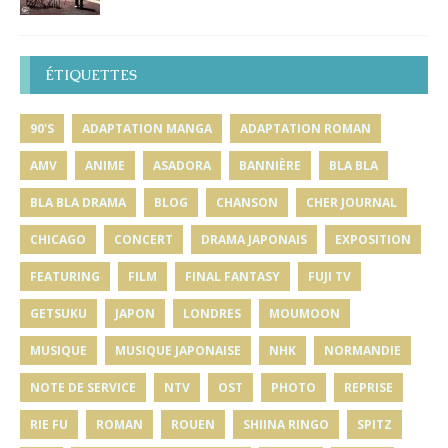
ÉTIQUETTES
90'S
ADAPTATION MANGA
ADAPTATION ROMAN
AMV
ANIME
ASADORA
BANNIÈRE
BLA BLA
BLA BLA DRAMA
BLOG
CHANSON
CHER JOURNAL
CHICAGO
CONCERT
DRAMA JAPONAIS
EXPOSITION
FEATURING
FILM
FINAL FANTASY
FUJI TV
GETSUKU
JAPON
LONDRES
MOUMOON
MUSIQUE
MUSIQUE JAPONAISE
NHK
NORMANDIE
NOTE DE SERVICE
NTV
OST
PHOTO
REPRISE
RIE FU
ROMAN
ROUEN
SHIINA RINGO
SPITZ