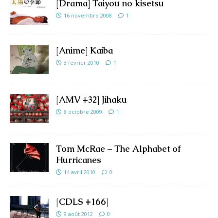
[Drama] Taiyou no kisetsu
16 novembre 2008
1
[Anime] Kaiba
3 février 2010
1
[AMV #32] Jihaku
8 octobre 2009
1
Tom McRae – The Alphabet of
Hurricanes
14 avril 2010
0
[CDLS #166]
9 août 2012
0