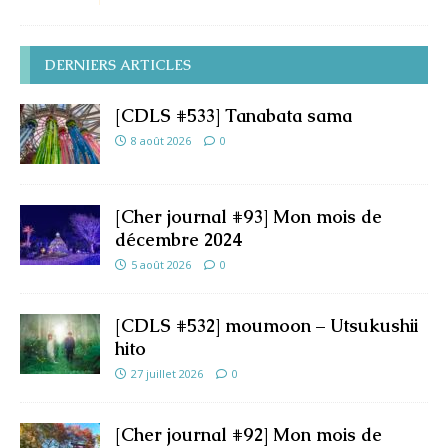
DERNIERS ARTICLES
[CDLS #533] Tanabata sama
8 août 2026
0
[Cher journal #93] Mon mois de
décembre 2024
5 août 2026
0
[CDLS #532] moumoon – Utsukushii
hito
27 juillet 2026
0
[Cher journal #92] Mon mois de