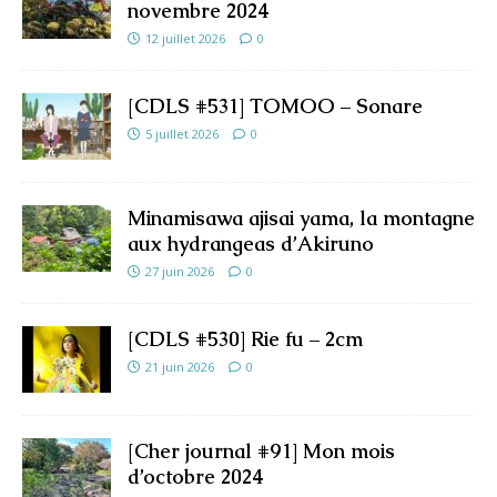
novembre 2024
12 juillet 2026
0
[CDLS #531] TOMOO – Sonare
5 juillet 2026
0
Minamisawa ajisai yama, la montagne
aux hydrangeas d’Akiruno
27 juin 2026
0
[CDLS #530] Rie fu – 2cm
21 juin 2026
0
[Cher journal #91] Mon mois
d’octobre 2024