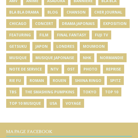
AMV
ANIME
ASADORA
BANNIÈRE
BLA BLA
BLA BLA DRAMA
BLOG
CHANSON
CHER JOURNAL
CHICAGO
CONCERT
DRAMA JAPONAIS
EXPOSITION
FEATURING
FILM
FINAL FANTASY
FUJI TV
GETSUKU
JAPON
LONDRES
MOUMOON
MUSIQUE
MUSIQUE JAPONAISE
NHK
NORMANDIE
NOTE DE SERVICE
NTV
OST
PHOTO
REPRISE
RIE FU
ROMAN
ROUEN
SHIINA RINGO
SPITZ
TBS
THE SMASHING PUMPKINS
TOKYO
TOP 10
TOP 10 MUSIQUE
USA
VOYAGE
MA PAGE FACEBOOK