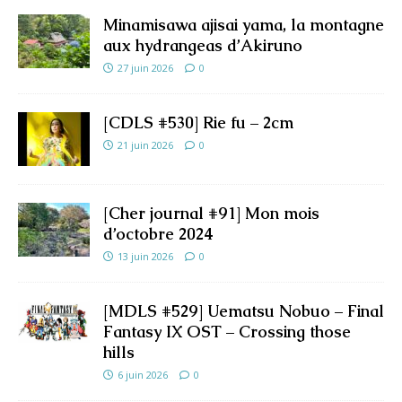
Minamisawa ajisai yama, la montagne
aux hydrangeas d’Akiruno
27 juin 2026
0
[CDLS #530] Rie fu – 2cm
21 juin 2026
0
[Cher journal #91] Mon mois
d’octobre 2024
13 juin 2026
0
[MDLS #529] Uematsu Nobuo – Final
Fantasy IX OST – Crossing those
hills
6 juin 2026
0