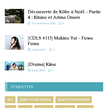
Découverte de Kôbe à Noël – Partie
4 : Kitano et Arima Onsen
15 novembre 2020
0
[CDLS #113] Makino Yui – Fuwa
Fuwa
2 août 2011
1
[Drama] Kiina
8 mai 2010
1
ÉTIQUETTES
90'S
ADAPTATION MANGA
ADAPTATION ROMAN