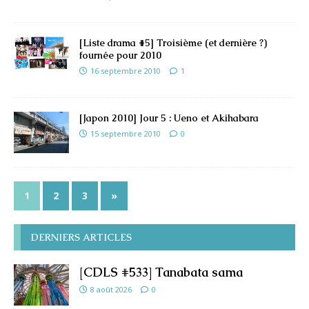
[Liste drama #5] Troisième (et dernière ?)
fournée pour 2010
16 septembre 2010
1
[Japon 2010] Jour 5 : Ueno et Akihabara
15 septembre 2010
0
1
2
3
»
DERNIERS ARTICLES
[CDLS #533] Tanabata sama
8 août 2026
0