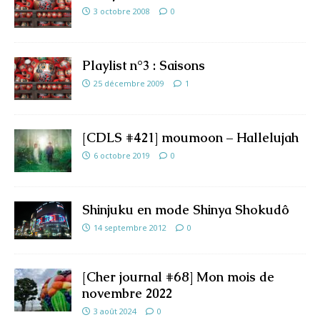
3 octobre 2008
0
Playlist n°3 : Saisons
25 décembre 2009
1
[CDLS #421] moumoon – Hallelujah
6 octobre 2019
0
Shinjuku en mode Shinya Shokudô
14 septembre 2012
0
[Cher journal #68] Mon mois de
novembre 2022
3 août 2024
0