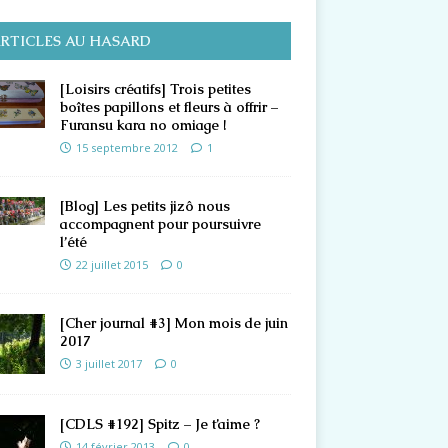
RTICLES AU HASARD
[Loisirs créatifs] Trois petites
boîtes papillons et fleurs à offrir –
Furansu kara no omiage !
15 septembre 2012
1
[Blog] Les petits jizô nous
accompagnent pour poursuivre
l’été
22 juillet 2015
0
[Cher journal #3] Mon mois de juin
2017
3 juillet 2017
0
[CDLS #192] Spitz – Je t’aime ?
14 février 2013
0