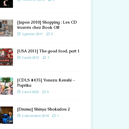
[Japon 2010] Shopping : Les CD
trouvés chez Book Off
5 janvier 2011
0
[USA 2011] The good food, part 1
3 août 2012
1
[CDLS #435] Yonezu Kenshi –
Paprika
2 avril 2020
0
[Drama] Shinya Shokudou 2
2 décembre 2014
1