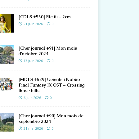
[CDLS #530] Rie fu – 2cm
21 juin 2026
0
[Cher journal #91] Mon mois
d’octobre 2024
13 juin 2026
0
[MDLS #529] Uematsu Nobuo –
Final Fantasy IX OST – Crossing
those hills
6 juin 2026
0
[Cher journal #90] Mon mois de
septembre 2024
31 mai 2026
0