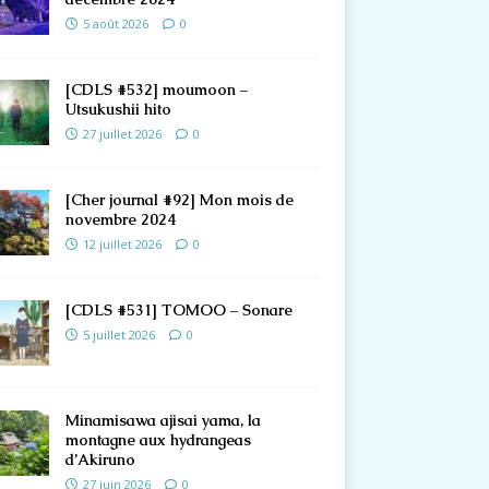
5 août 2026
0
[CDLS #532] moumoon –
Utsukushii hito
27 juillet 2026
0
[Cher journal #92] Mon mois de
novembre 2024
12 juillet 2026
0
[CDLS #531] TOMOO – Sonare
5 juillet 2026
0
Minamisawa ajisai yama, la
montagne aux hydrangeas
d’Akiruno
27 juin 2026
0