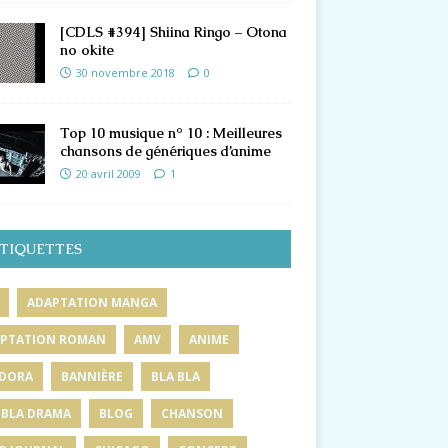
[CDLS #394] Shiina Ringo – Otona
no okite
30 novembre 2018
0
Top 10 musique n° 10 : Meilleures
chansons de génériques d’anime
20 avril 2009
1
TIQUETTES
ADAPTATION MANGA
PTATION ROMAN
AMV
ANIME
DORA
BANNIÈRE
BLA BLA
 BLA DRAMA
BLOG
CHANSON