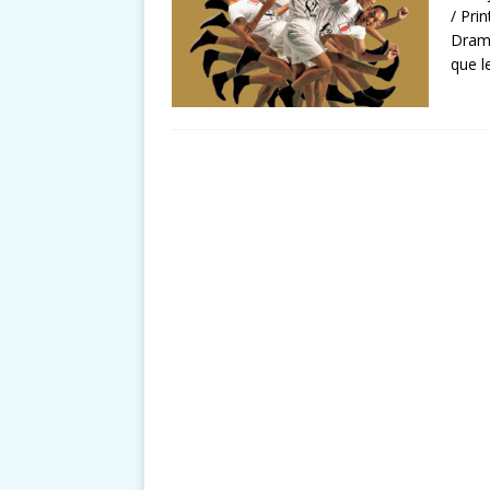
/ Pri
Drama
que l