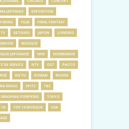
R JOURNAL
CHICAGO
CONCERT
MA JAPONAIS
EXPOSITION
TURING
FILM
FINAL FANTASY
 TV
GETSUKU
JAPON
LONDRES
UMOON
MUSIQUE
IQUE JAPONAISE
NHK
NORMANDIE
E DE SERVICE
NTV
OST
PHOTO
RISE
RIE FU
ROMAN
ROUEN
INA RINGO
SPITZ
TBS
 SMASHING PUMPKINS
TOKYO
 10
TOP 10 MUSIQUE
USA
AGE