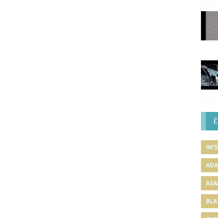
É
90'S
ADA
ASA
BLA