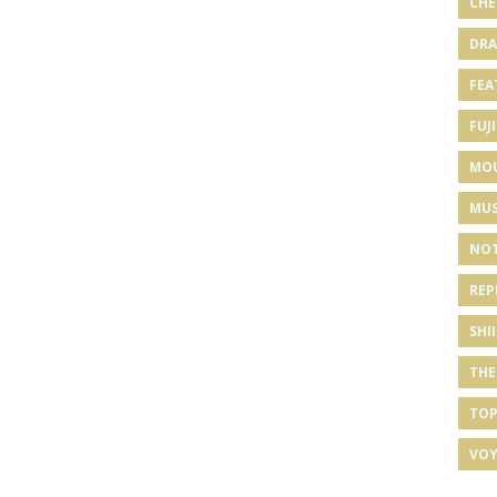
CHE
DRA
FEA
FUJI
MO
MUS
NOT
REP
SHI
THE
TOP
VOY