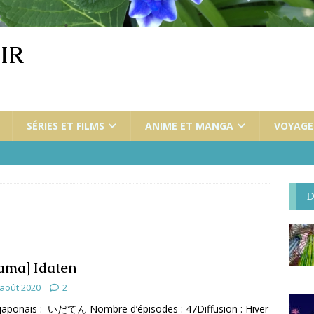
IR
SÉRIES ET FILMS
ANIME ET MANGA
VOYAGES
D
ama] Idaten
 août 2020
2
 japonais : いだてん Nombre d’épisodes : 47Diffusion : Hiver