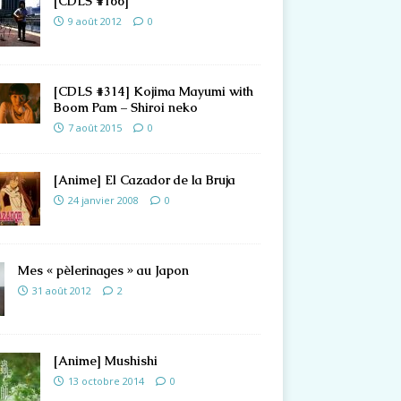
[CDLS #166]
9 août 2012
0
[CDLS #314] Kojima Mayumi with
Boom Pam – Shiroi neko
7 août 2015
0
[Anime] El Cazador de la Bruja
24 janvier 2008
0
Mes « pèlerinages » au Japon
31 août 2012
2
[Anime] Mushishi
13 octobre 2014
0