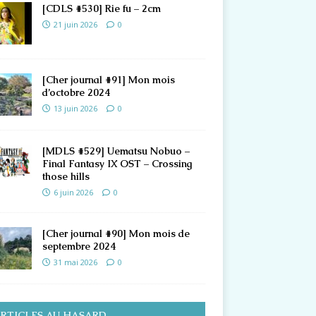
[CDLS #530] Rie fu – 2cm
21 juin 2026
0
[Cher journal #91] Mon mois
d’octobre 2024
13 juin 2026
0
[MDLS #529] Uematsu Nobuo –
Final Fantasy IX OST – Crossing
those hills
6 juin 2026
0
[Cher journal #90] Mon mois de
septembre 2024
31 mai 2026
0
RTICLES AU HASARD