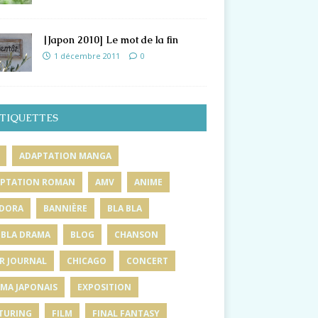
|Japon 2010] Le mot de la fin
1 décembre 2011
0
TIQUETTES
ADAPTATION MANGA
PTATION ROMAN
AMV
ANIME
DORA
BANNIÈRE
BLA BLA
 BLA DRAMA
BLOG
CHANSON
R JOURNAL
CHICAGO
CONCERT
MA JAPONAIS
EXPOSITION
TURING
FILM
FINAL FANTASY