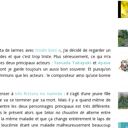
ta de larmes avec
Itoshi kimi e
, j’ai décidé de regarder un
es et que c’est trop triste. Plus sérieusement, ce qui m’a
es deux principaux acteurs :
Yamada
Takayuki
et
Ayase
ont je garde toujours un aussi bon souvenir. Et puisqu’on
 communs que les acteurs : le compositeur ainsi qu’une bonne
penser à
Ichi Rittoru no namida
: il s’agit d’une jeune fille
oire va se terminer par sa mort. Mais il y a quand même de
 entre les deux personnages principaux est très différente.
s le présent alors que
Sekai no chuushin de
alterne entre
 de la même maladie et que ça change entièrement le laps de
t la leucémie étant une maladie malheureusement beaucoup
A