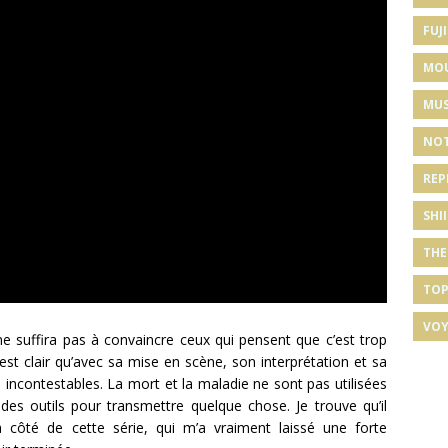
FUJI
MO
MUS
NOT
REP
SHI
THE
TOP
VOY
e suffira pas à convaincre ceux qui pensent que c’est trop
l est clair qu’avec sa mise en scène, son interprétation et sa
 incontestables. La mort et la maladie ne sont pas utilisées
outils pour transmettre quelque chose. Je trouve qu’il
côté de cette série, qui m’a vraiment laissé une forte