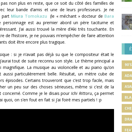
pas non plus en reste, que ce soit du côté des familles de
ec leur bande d’amis et une de leurs professeurs. Je ne
à part
Miura
Tomokazu
(le « méchant » docteur de
Bara
 Le personnage est au premier abord un père taciturne et
téressant. J’ai aussi trouvé la mère d’Aki très touchante. En
re de l’histoire, je ne pouvais m’empêcher de faire attention
nts doit être encore plus tragique.
É
ique : si je n’avait pas déjà su que le compositeur était le
 j’aurai tout de suite reconnu son style. Le thème principal a
90'S
si magnifique. La musique au violoncelle et au piano qu’on
aussi particulièrement belle. Résultat, un mètre cube de
ADA
rs épisodes. Certains trouveront que c’est trop facile, mais
cher un peu sur des choses sérieuses, même si c’est de la
ASA
ent concerné. Comme je le disais pour
Ichi Rittoru
, ça permet
BLA
 quoi, on s’en fout en fait si j’ai foiré mes partiels ! :p
CHE
DRA
FEA