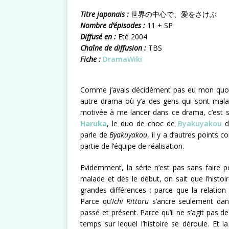
Titre japonais :
世界の中心で、愛をさけぶ
Nombre d’épisodes :
11 + SP
Diffusé en :
Eté 2004
Chaîne de diffusion :
TBS
Fiche :
DramaWiki
Comme j’avais décidément pas eu mon quo
autre drama où y’a des gens qui sont malad
motivée à me lancer dans ce drama, c’est s
Haruka
, le duo de choc de
Byakuyakou
d
parle de
Byakuyakou
, il y a d’autres points
partie de l’équipe de réalisation.
Evidemment, la série n’est pas sans faire 
malade et dès le début, on sait que l’hist
grandes différences : parce que la relation
Parce qu’
Ichi Rittoru
s’ancre seulement dan
passé et présent. Parce qu’il ne s’agit pas
temps sur lequel l’histoire se déroule. E