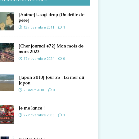
[Anime] Usagi drop (Un drôle de
père)
13 novembre 2011
1
[Cher journal #72] Mon mois de
mars 2023
17 novembre 2024
0
[Japon 2010] Jour 25 : La mer du
Japon
25 août 2010
0
Je me lance !
27 novembre 2006
1