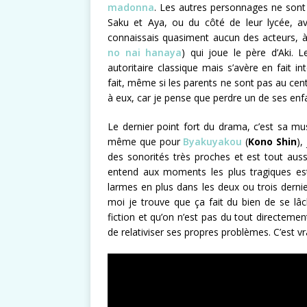
madonna
. Les autres personnages ne sont 
Saku et Aya, ou du côté de leur lycée, av
connaissais quasiment aucun des acteurs, 
no nai hanaya
) qui joue le père d’Aki.
autoritaire classique mais s’avère en fait in
fait, même si les parents ne sont pas au cent
à eux, car je pense que perdre un de ses enfa
Le dernier point fort du drama, c’est sa mus
même que pour
Byakuyakou
(
Kono
Shin
),
des sonorités très proches et est tout aus
entend aux moments les plus tragiques est 
larmes en plus dans les deux ou trois dernie
moi je trouve que ça fait du bien de se lâ
fiction et qu’on n’est pas du tout directem
de relativiser ses propres problèmes. C’est vrai