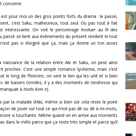
nt concerné.
t est pour moi un des gros points forts du drama : le passé,
sent, c’est Saku, malheureux, tout seul. Ou pas tout à fait
st intéressante. On voit le personnage évoluer au fil des
u passé se lient aux événements du présent rendent le tout
 n’est pas si éloigné que ça, mais ça donne un ton assez
 naissance de la relation entre Aki et Saku, on peut ainsi
sont proches. C’est une simple romance lycéenne, mais c’est
 le long de l’histoire, on sent le lien qui les unit et si bien
es de baisers torrides, il y a des moments de tendresse qui
s manquait à
Itoshi kimi e
).
par la maladie d’Aki, même si bien sûr cela reste le point
 façon de jouer sur tout ce qui n’est pas dit ou dit à mi-mots,
’histoire si touchante. Même quand on en arrive aux moments
as dans le mélo parce que ça reste très simple et parce qu’il