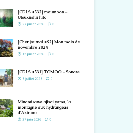
[CDLS #532] moumoon –
Utsukushii hito
27 juillet 2026
0
[Cher journal #92] Mon mois de
novembre 2024
12 juillet 2026
0
[CDLS #531] TOMOO – Sonare
5 juillet 2026
0
Minamisawa ajisai yama, la
montagne aux hydrangeas
d’Akiruno
27 juin 2026
0