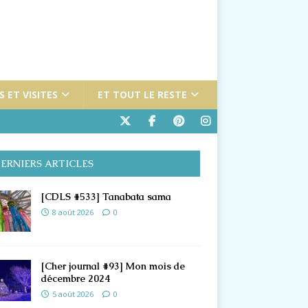
 ET VISITES
ET TOUT LE RESTE
ERNIERS ARTICLES
[CDLS #533] Tanabata sama
8 août 2026
0
[Cher journal #93] Mon mois de
décembre 2024
5 août 2026
0