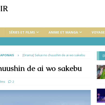
IR
SÉRIES ET FILMS
ANIME ET MANGA
VOYAGES
JAPONAIS
[Drama] Sekai no chuushin de ai wo sakebu
D
huushin de ai wo sakebu
ilms
2