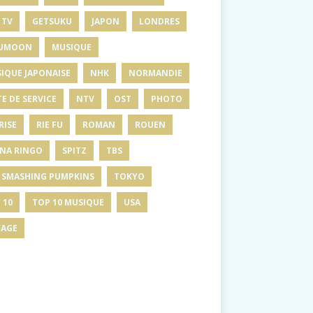
 TV
GETSUKU
JAPON
LONDRES
UMOON
MUSIQUE
IQUE JAPONAISE
NHK
NORMANDIE
E DE SERVICE
NTV
OST
PHOTO
RISE
RIE FU
ROMAN
ROUEN
INA RINGO
SPITZ
TBS
 SMASHING PUMPKINS
TOKYO
 10
TOP 10 MUSIQUE
USA
AGE