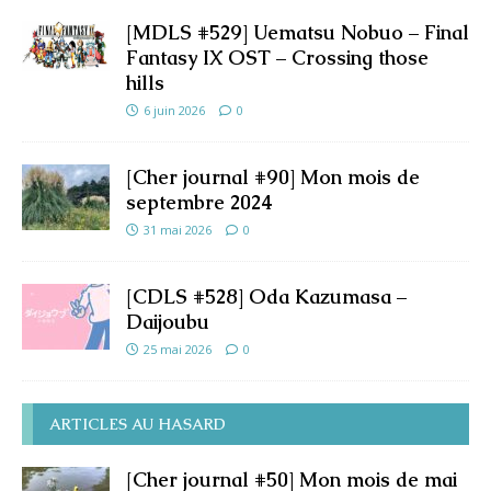
[MDLS #529] Uematsu Nobuo – Final
Fantasy IX OST – Crossing those
hills
6 juin 2026
0
[Cher journal #90] Mon mois de
septembre 2024
31 mai 2026
0
[CDLS #528] Oda Kazumasa –
Daijoubu
25 mai 2026
0
ARTICLES AU HASARD
[Cher journal #50] Mon mois de mai