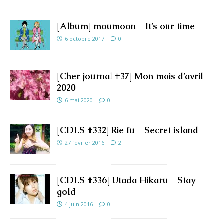
[Album] moumoon – It’s our time
6 octobre 2017
0
[Cher journal #37] Mon mois d’avril
2020
6 mai 2020
0
[CDLS #332] Rie fu – Secret island
27 février 2016
2
[CDLS #336] Utada Hikaru – Stay
gold
4 juin 2016
0