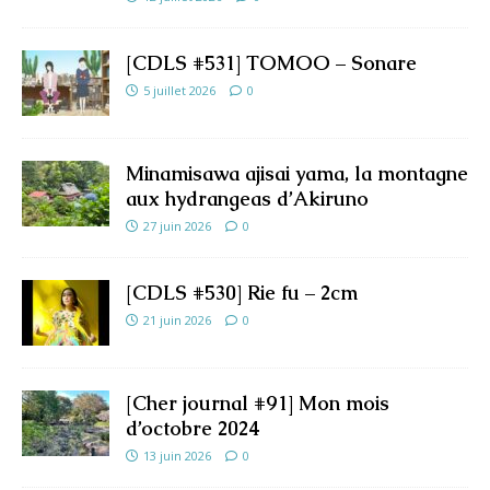
[CDLS #531] TOMOO – Sonare
5 juillet 2026
0
Minamisawa ajisai yama, la montagne
aux hydrangeas d’Akiruno
27 juin 2026
0
[CDLS #530] Rie fu – 2cm
21 juin 2026
0
[Cher journal #91] Mon mois
d’octobre 2024
13 juin 2026
0