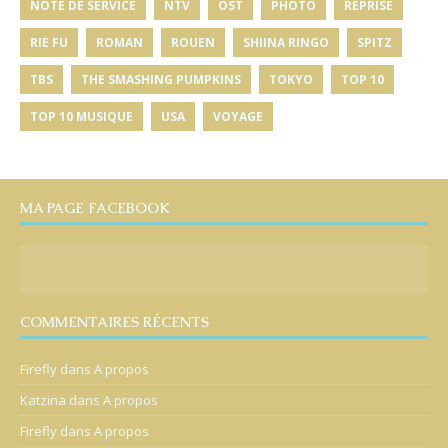
NOTE DE SERVICE
NTV
OST
PHOTO
REPRISE
RIE FU
ROMAN
ROUEN
SHIINA RINGO
SPITZ
TBS
THE SMASHING PUMPKINS
TOKYO
TOP 10
TOP 10 MUSIQUE
USA
VOYAGE
MA PAGE FACEBOOK
COMMENTAIRES RÉCENTS
Firefly
dans
A propos
Katzina
dans
A propos
Firefly
dans
A propos