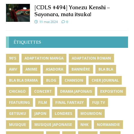
[CDLS #494] Yonezu Kenshi –
Sayonara, mata itsuka!
11 mai 2024
0
ÉTIQUETTES
90'S
ADAPTATION MANGA
ADAPTATION ROMAN
AMV
ANIME
ASADORA
BANNIÈRE
BLA BLA
BLA BLA DRAMA
BLOG
CHANSON
CHER JOURNAL
CHICAGO
CONCERT
DRAMA JAPONAIS
EXPOSITION
FEATURING
FILM
FINAL FANTASY
FUJI TV
GETSUKU
JAPON
LONDRES
MOUMOON
MUSIQUE
MUSIQUE JAPONAISE
NHK
NORMANDIE