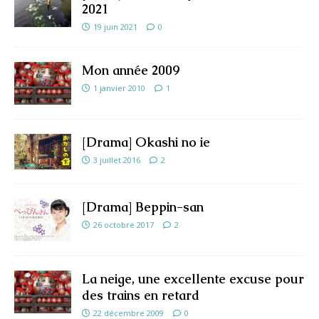
2021
19 juin 2021
0
Mon année 2009
1 janvier 2010
1
[Drama] Okashi no ie
3 juillet 2016
2
[Drama] Beppin-san
26 octobre 2017
2
La neige, une excellente excuse pour
des trains en retard
22 décembre 2009
0