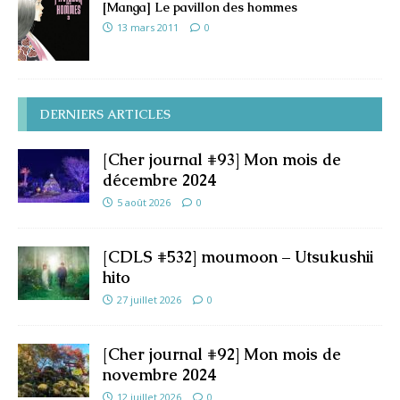
[Manga] Le pavillon des hommes
13 mars 2011
0
DERNIERS ARTICLES
[Cher journal #93] Mon mois de
décembre 2024
5 août 2026
0
[CDLS #532] moumoon – Utsukushii
hito
27 juillet 2026
0
[Cher journal #92] Mon mois de
novembre 2024
12 juillet 2026
0