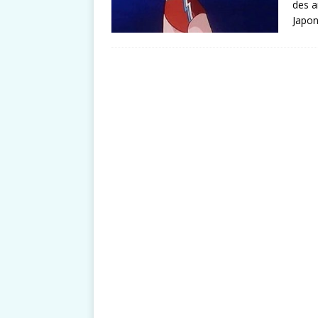
des a
Japo