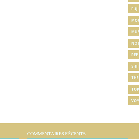
FUJI
MO
MUS
NOT
REP
SHI
THE
TOP
VOY
COMMENTAIRES RÉCENTS