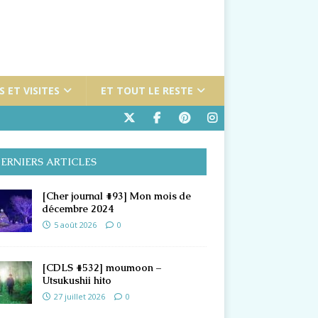
 ET VISITES
ET TOUT LE RESTE
ERNIERS ARTICLES
[Cher journal #93] Mon mois de
décembre 2024
5 août 2026
0
[CDLS #532] moumoon –
Utsukushii hito
27 juillet 2026
0