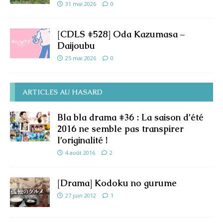
31 mai 2026
0
[CDLS #528] Oda Kazumasa –
Daijoubu
25 mai 2026
0
ARTICLES AU HASARD
Bla bla drama #36 : La saison d’été
2016 ne semble pas transpirer
l’originalité !
4 août 2016
2
[Drama] Kodoku no gurume
27 juin 2012
1