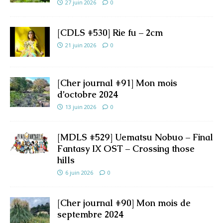
27 juin 2026
0
[CDLS #530] Rie fu – 2cm
21 juin 2026
0
[Cher journal #91] Mon mois
d’octobre 2024
13 juin 2026
0
[MDLS #529] Uematsu Nobuo – Final
Fantasy IX OST – Crossing those
hills
6 juin 2026
0
[Cher journal #90] Mon mois de
septembre 2024