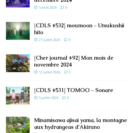
5 août 2026
0
[CDLS #532] moumoon – Utsukushii
hito
27 juillet 2026
0
[Cher journal #92] Mon mois de
novembre 2024
12 juillet 2026
0
[CDLS #531] TOMOO – Sonare
5 juillet 2026
0
Minamisawa ajisai yama, la montagne
aux hydrangeas d’Akiruno