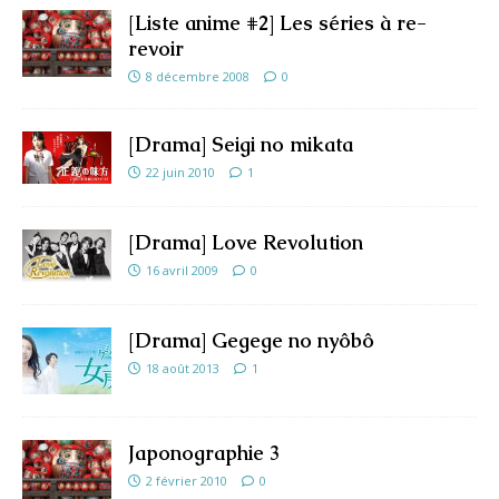
[Liste anime #2] Les séries à re-
revoir
8 décembre 2008
0
[Drama] Seigi no mikata
22 juin 2010
1
[Drama] Love Revolution
16 avril 2009
0
[Drama] Gegege no nyôbô
18 août 2013
1
Japonographie 3
2 février 2010
0