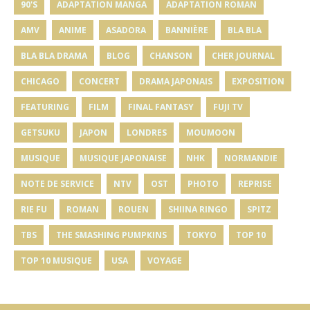
90'S
ADAPTATION MANGA
ADAPTATION ROMAN
AMV
ANIME
ASADORA
BANNIÈRE
BLA BLA
BLA BLA DRAMA
BLOG
CHANSON
CHER JOURNAL
CHICAGO
CONCERT
DRAMA JAPONAIS
EXPOSITION
FEATURING
FILM
FINAL FANTASY
FUJI TV
GETSUKU
JAPON
LONDRES
MOUMOON
MUSIQUE
MUSIQUE JAPONAISE
NHK
NORMANDIE
NOTE DE SERVICE
NTV
OST
PHOTO
REPRISE
RIE FU
ROMAN
ROUEN
SHIINA RINGO
SPITZ
TBS
THE SMASHING PUMPKINS
TOKYO
TOP 10
TOP 10 MUSIQUE
USA
VOYAGE