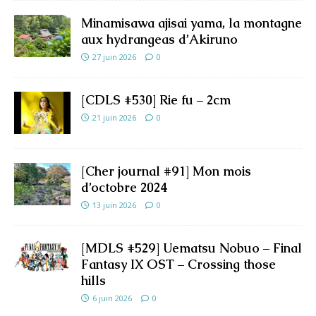
Minamisawa ajisai yama, la montagne
aux hydrangeas d’Akiruno
27 juin 2026
0
[CDLS #530] Rie fu – 2cm
21 juin 2026
0
[Cher journal #91] Mon mois
d’octobre 2024
13 juin 2026
0
[MDLS #529] Uematsu Nobuo – Final
Fantasy IX OST – Crossing those
hills
6 juin 2026
0