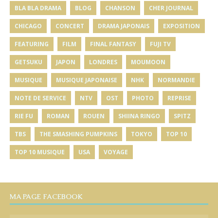
BLA BLA DRAMA
BLOG
CHANSON
CHER JOURNAL
CHICAGO
CONCERT
DRAMA JAPONAIS
EXPOSITION
FEATURING
FILM
FINAL FANTASY
FUJI TV
GETSUKU
JAPON
LONDRES
MOUMOON
MUSIQUE
MUSIQUE JAPONAISE
NHK
NORMANDIE
NOTE DE SERVICE
NTV
OST
PHOTO
REPRISE
RIE FU
ROMAN
ROUEN
SHIINA RINGO
SPITZ
TBS
THE SMASHING PUMPKINS
TOKYO
TOP 10
TOP 10 MUSIQUE
USA
VOYAGE
MA PAGE FACEBOOK