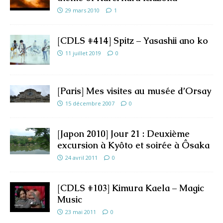
29 mars 2010
1
[CDLS #414] Spitz – Yasashii ano ko
11 juillet 2019
0
[Paris] Mes visites au musée d’Orsay
15 décembre 2007
0
[Japon 2010] Jour 21 : Deuxième
excursion à Kyôto et soirée à Ôsaka
24 avril 2011
0
[CDLS #103] Kimura Kaela – Magic
Music
23 mai 2011
0