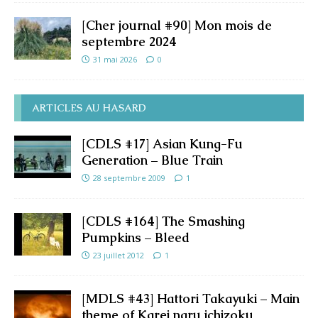
[Cher journal #90] Mon mois de
septembre 2024
31 mai 2026
0
ARTICLES AU HASARD
[CDLS #17] Asian Kung-Fu
Generation – Blue Train
28 septembre 2009
1
[CDLS #164] The Smashing
Pumpkins – Bleed
23 juillet 2012
1
[MDLS #43] Hattori Takayuki – Main
theme of Karei naru ichizoku