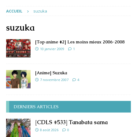
ACCUEIL
suzuka
suzuka
[Top anime #2] Les moins mieux 2006-2008
10 janvier 2009
1
[Anime] Suzuka
7 novembre 2007
4
DERNIERS ARTICLES
[CDLS #533] Tanabata sama
8 août 2026
0