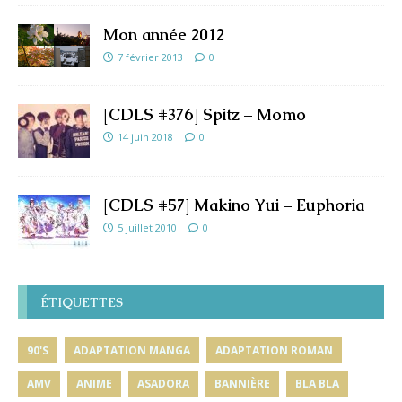
Mon année 2012
7 février 2013
0
[CDLS #376] Spitz – Momo
14 juin 2018
0
[CDLS #57] Makino Yui – Euphoria
5 juillet 2010
0
ÉTIQUETTES
90'S
ADAPTATION MANGA
ADAPTATION ROMAN
AMV
ANIME
ASADORA
BANNIÈRE
BLA BLA