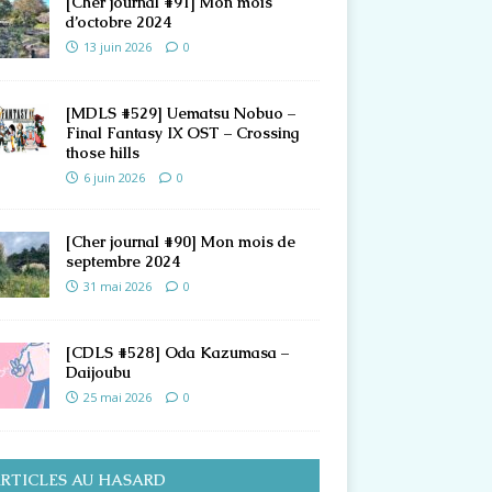
[Cher journal #91] Mon mois
d’octobre 2024
13 juin 2026
0
[MDLS #529] Uematsu Nobuo –
Final Fantasy IX OST – Crossing
those hills
6 juin 2026
0
[Cher journal #90] Mon mois de
septembre 2024
31 mai 2026
0
[CDLS #528] Oda Kazumasa –
Daijoubu
25 mai 2026
0
RTICLES AU HASARD