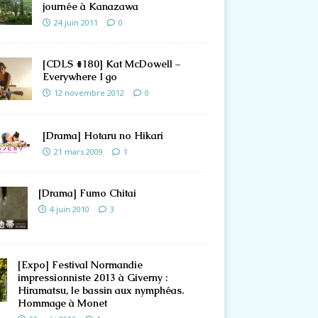
journée à Kanazawa
24 juin 2011
0
[CDLS #180] Kat McDowell –
Everywhere I go
12 novembre 2012
0
[Drama] Hotaru no Hikari
21 mars 2009
1
[Drama] Fumo Chitai
4 juin 2010
3
[Expo] Festival Normandie
impressionniste 2013 à Giverny :
Hiramatsu, le bassin aux nymphéas.
Hommage à Monet