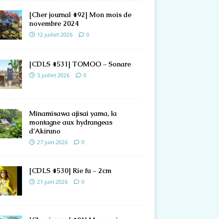
[Cher journal #92] Mon mois de
novembre 2024
12 juillet 2026
0
[CDLS #531] TOMOO – Sonare
5 juillet 2026
0
Minamisawa ajisai yama, la
montagne aux hydrangeas
d’Akiruno
27 juin 2026
0
[CDLS #530] Rie fu – 2cm
21 juin 2026
0