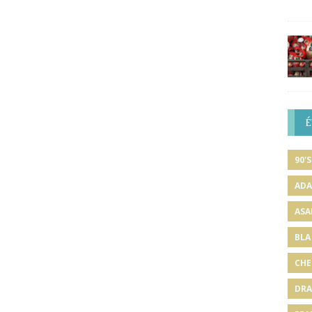
É
90'S
ADA
ASA
BLA
CHE
DRA