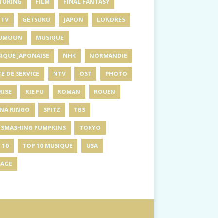
TURING
FILM
FINAL FANTASY
 TV
GETSUKU
JAPON
LONDRES
UMOON
MUSIQUE
IQUE JAPONAISE
NHK
NORMANDIE
E DE SERVICE
NTV
OST
PHOTO
RISE
RIE FU
ROMAN
ROUEN
INA RINGO
SPITZ
TBS
 SMASHING PUMPKINS
TOKYO
 10
TOP 10 MUSIQUE
USA
AGE