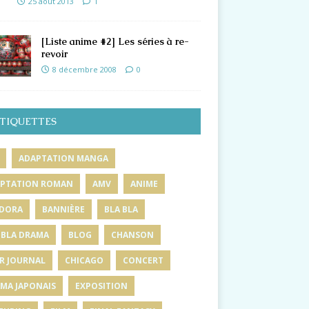
25 août 2013
1
[Liste anime #2] Les séries à re-
revoir
8 décembre 2008
0
TIQUETTES
ADAPTATION MANGA
PTATION ROMAN
AMV
ANIME
DORA
BANNIÈRE
BLA BLA
 BLA DRAMA
BLOG
CHANSON
R JOURNAL
CHICAGO
CONCERT
MA JAPONAIS
EXPOSITION