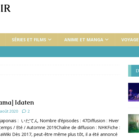
IR
SÉRIES ET FILMS
ANIME ET MANGA
VOYAGES
D
ama] Idaten
 août 2020
2
 japonais : いだてん Nombre d’épisodes : 47Diffusion : Hiver
ntemps / Eté / Automne 2019Chaîne de diffusion : NHKFiche :
Wiki Dès 2017, peut-être même plus tôt, il a été annoncé