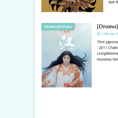
que l
[Drama]
DRAMA JAPONAIS
2 février 
Titre japo
: 2011 Chaîn
complètement
nouveau tent