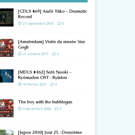
[CDLS #69] Andô Yûko – Dramatic
Record
27 septembre 2010
0
[Amsterdam] Visite du musée Van
Gogh
21 octobre 2011
0
[MDLS #462] Satô Naoki –
Ryômaden OST : Ryûden
10 février 2021
0
The boy with the bubblegun
4 décembre 2008
0
[Japon 2010] Jour 25 : Deuxième