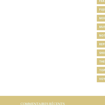
FEA
FUJI
MO
MUS
NOT
REP
SHI
THE
TOP
VOY
COMMENTAIRES RÉCENTS