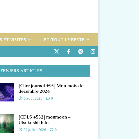
 ET VISITES
ET TOUT LE RESTE
ERNIERS ARTICLES
[Cher journal #93] Mon mois de
décembre 2024
5 août 2026
0
[CDLS #532] moumoon –
Utsukushii hito
27 juillet 2026
0