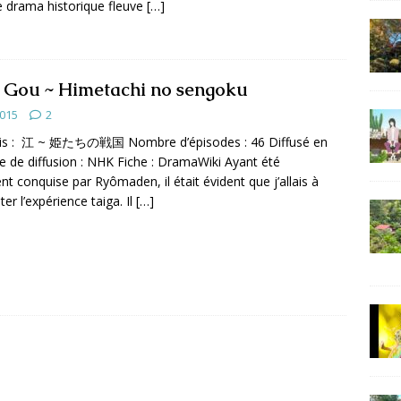
e drama historique fleuve
[…]
 Gou ~ Himetachi no sengoku
2015
2
nais : 江 ~ 姫たちの戦国 Nombre d’épisodes : 46 Diffusé en
e de diffusion : NHK Fiche : DramaWiki Ayant été
 conquise par Ryômaden, il était évident que j’allais à
er l’expérience taiga. Il
[…]