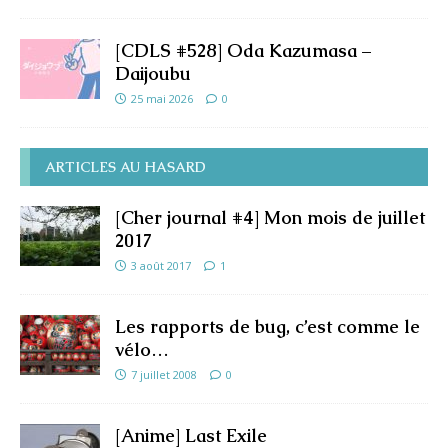
[CDLS #528] Oda Kazumasa –
Daijoubu
25 mai 2026
0
ARTICLES AU HASARD
[Cher journal #4] Mon mois de juillet
2017
3 août 2017
1
Les rapports de bug, c’est comme le
vélo…
7 juillet 2008
0
[Anime] Last Exile