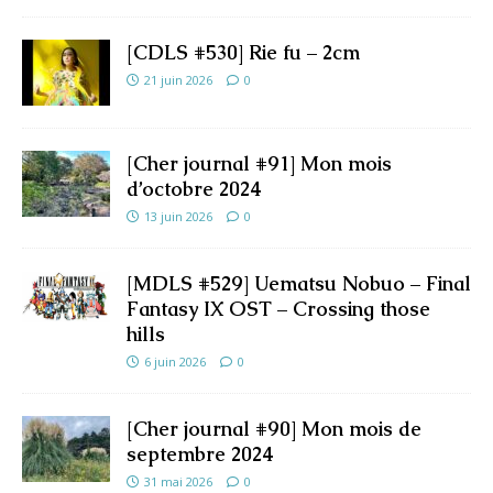
[CDLS #530] Rie fu – 2cm
21 juin 2026
0
[Cher journal #91] Mon mois
d’octobre 2024
13 juin 2026
0
[MDLS #529] Uematsu Nobuo – Final
Fantasy IX OST – Crossing those
hills
6 juin 2026
0
[Cher journal #90] Mon mois de
septembre 2024
31 mai 2026
0