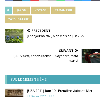
JAPON
VOYAGE
YAMANASHI
YATSUGATAKE
PRÉCÉDENT
[Cher journal #63] Mon mois de juin 2022
SUIVANT
[CDLS #494] Yonezu Kenshi – Sayonara, mata
itsuka!
SUR LE MÊME THÈME
[USA 2011] Jour 10 : Première visite au Met
26 avril 2012
0