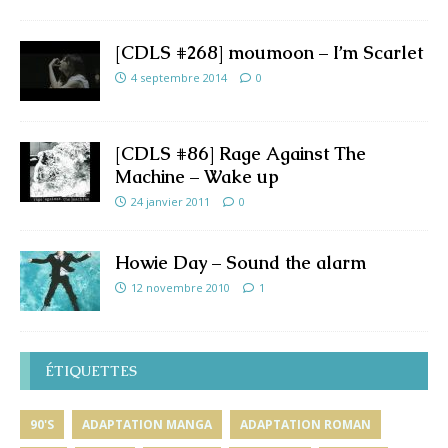
[CDLS #268] moumoon – I’m Scarlet
4 septembre 2014
0
[CDLS #86] Rage Against The
Machine – Wake up
24 janvier 2011
0
Howie Day – Sound the alarm
12 novembre 2010
1
ÉTIQUETTES
90'S
ADAPTATION MANGA
ADAPTATION ROMAN