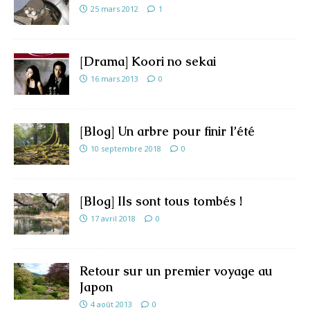
25 mars 2012
1
[Drama] Koori no sekai
16 mars 2013
0
[Blog] Un arbre pour finir l’été
10 septembre 2018
0
[Blog] Ils sont tous tombés !
17 avril 2018
0
Retour sur un premier voyage au
Japon
4 août 2013
0