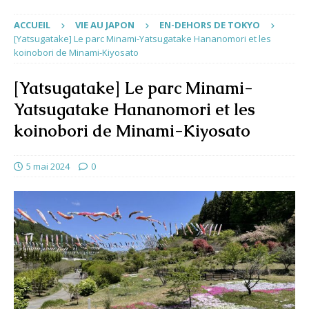
ACCUEIL
VIE AU JAPON
EN-DEHORS DE TOKYO
[Yatsugatake] Le parc Minami-Yatsugatake Hananomori et les
koinobori de Minami-Kiyosato
[Yatsugatake] Le parc Minami-
Yatsugatake Hananomori et les
koinobori de Minami-Kiyosato
5 mai 2024
0