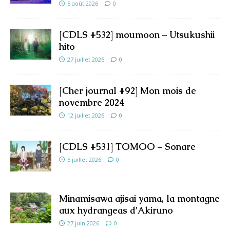
5 août 2026
0
[CDLS #532] moumoon – Utsukushii
hito
27 juillet 2026
0
[Cher journal #92] Mon mois de
novembre 2024
12 juillet 2026
0
[CDLS #531] TOMOO – Sonare
5 juillet 2026
0
Minamisawa ajisai yama, la montagne
aux hydrangeas d’Akiruno
27 juin 2026
0