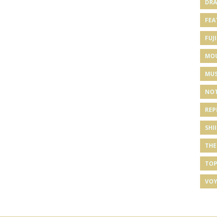
DRA
FEA
FUJI
MO
MUS
NOT
REP
SHI
THE
TOP
VOY