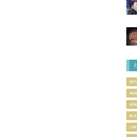
É
90'S
ADA
ASA
BLA
CHE