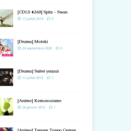
[CDLS #260] Spitz – Swan
11 juillet 2014
0
[Drama] Moteki
24 septembre 2020
0
[Drama] Suitei yuuzai
11 juillet 2012
1
[Anime] Kemonozume
26 janvier 2012
1
[Anime] Tengen Toppa Gurren