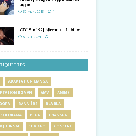
Lagann
30 mars 2013
1
[CDLS #492] Nirvana – Lithium
8 avril 2024
0
TIQUETTES
ADAPTATION MANGA
PTATION ROMAN
AMV
ANIME
DORA
BANNIÈRE
BLA BLA
 BLA DRAMA
BLOG
CHANSON
R JOURNAL
CHICAGO
CONCERT