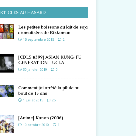
RTICLES AU HASARD
Les petites boissons au lait de soja
aromatisées de Kikkoman
15 septembre 2015
2
[CDLS #399] ASIAN KUNG-FU
GENERATION – UCLA
30 janvier 2019
0
Comment j’ai arrêté la pilule au
bout de 13 ans
1 juillet 2015
25
[Anime] Kanon (2006)
10 octobre 2010
1