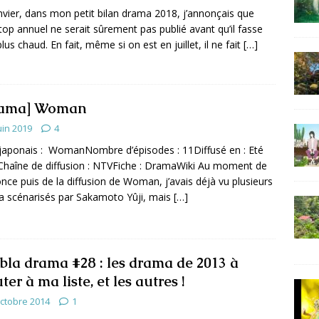
nvier, dans mon petit bilan drama 2018, j’annonçais que
op annuel ne serait sûrement pas publié avant qu’il fasse
lus chaud. En fait, même si on est en juillet, il ne fait
[…]
rama] Woman
uin 2019
4
 japonais : WomanNombre d’épisodes : 11Diffusé en : Eté
haîne de diffusion : NTVFiche : DramaWiki Au moment de
once puis de la diffusion de Woman, j’avais déjà vu plusieurs
 scénarisés par Sakamoto Yûji, mais
[…]
 bla drama #28 : les drama de 2013 à
ter à ma liste, et les autres !
octobre 2014
1