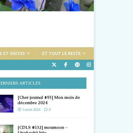
 ET VISITES
ET TOUT LE RESTE
ERNIERS ARTICLES
[Cher journal #93] Mon mois de
décembre 2024
5 août 2026
0
[CDLS #532] moumoon –
Utsukushii hito