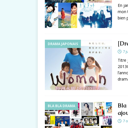
En ja
mon t
bien p
[D
DRAMA JAPONAIS
7 j
Titre
2013C
l’ann
drama
Bla
BLA BLA DRAMA
ajou
7 