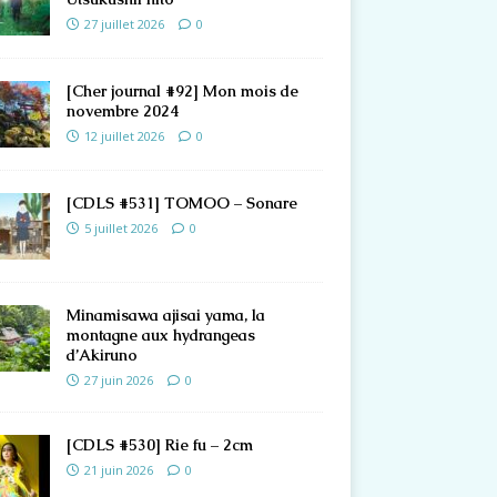
27 juillet 2026
0
[Cher journal #92] Mon mois de
novembre 2024
12 juillet 2026
0
[CDLS #531] TOMOO – Sonare
5 juillet 2026
0
Minamisawa ajisai yama, la
montagne aux hydrangeas
d’Akiruno
27 juin 2026
0
[CDLS #530] Rie fu – 2cm
21 juin 2026
0