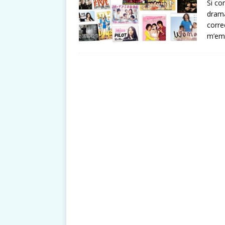
Si co
drama
corre
m’emp