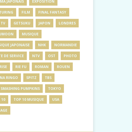
MA JAPONAIS
EXPOSITION
TURING
FILM
FINAL FANTASY
 TV
GETSUKU
JAPON
LONDRES
UMOON
MUSIQUE
IQUE JAPONAISE
NHK
NORMANDIE
E DE SERVICE
NTV
OST
PHOTO
RISE
RIE FU
ROMAN
ROUEN
INA RINGO
SPITZ
TBS
 SMASHING PUMPKINS
TOKYO
 10
TOP 10 MUSIQUE
USA
AGE