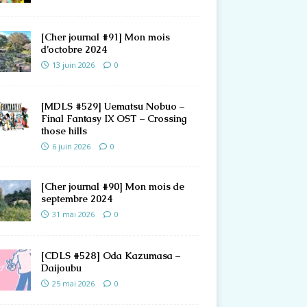
[Cher journal #91] Mon mois
d’octobre 2024
13 juin 2026
0
[MDLS #529] Uematsu Nobuo –
Final Fantasy IX OST – Crossing
those hills
6 juin 2026
0
[Cher journal #90] Mon mois de
septembre 2024
31 mai 2026
0
[CDLS #528] Oda Kazumasa –
Daijoubu
25 mai 2026
0