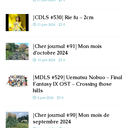
[CDLS #530] Rie fu – 2cm
21 juin 2026
0
[Cher journal #91] Mon mois
d’octobre 2024
13 juin 2026
0
[MDLS #529] Uematsu Nobuo – Final
Fantasy IX OST – Crossing those
hills
6 juin 2026
0
[Cher journal #90] Mon mois de
septembre 2024