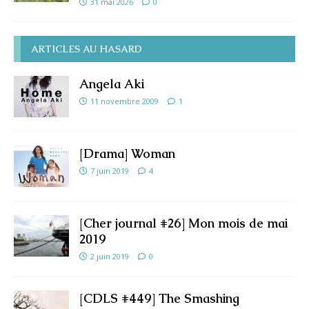
31 mai 2026
0
ARTICLES AU HASARD
Angela Aki
11 novembre 2009
1
[Drama] Woman
7 juin 2019
4
[Cher journal #26] Mon mois de mai
2019
2 juin 2019
0
[CDLS #449] The Smashing