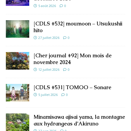
5 août 2026
0
[CDLS #532] moumoon – Utsukushii
hito
27 juillet 2026
0
[Cher journal #92] Mon mois de
novembre 2024
12 juillet 2026
0
[CDLS #531] TOMOO – Sonare
5 juillet 2026
0
Minamisawa ajisai yama, la montagne
aux hydrangeas d’Akiruno
27 juin 2026
0