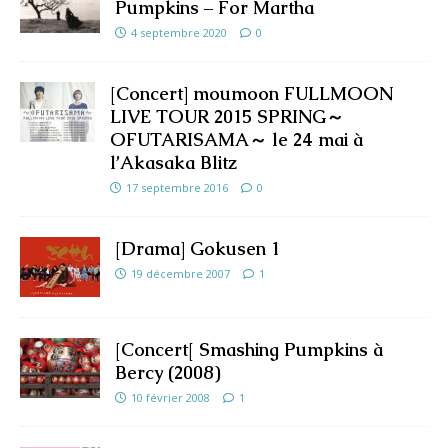
Pumpkins – For Martha
4 septembre 2020
0
[Concert] moumoon FULLMOON
LIVE TOUR 2015 SPRING～
OFUTARISAMA～ le 24 mai à
l’Akasaka Blitz
17 septembre 2016
0
[Drama] Gokusen 1
19 décembre 2007
1
[Concert[ Smashing Pumpkins à
Bercy (2008)
10 février 2008
1