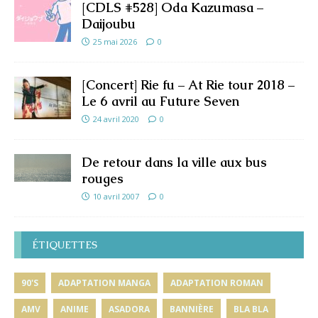
[CDLS #528] Oda Kazumasa –
Daijoubu
25 mai 2026
0
[Concert] Rie fu – At Rie tour 2018 –
Le 6 avril au Future Seven
24 avril 2020
0
De retour dans la ville aux bus
rouges
10 avril 2007
0
ÉTIQUETTES
90'S
ADAPTATION MANGA
ADAPTATION ROMAN
AMV
ANIME
ASADORA
BANNIÈRE
BLA BLA