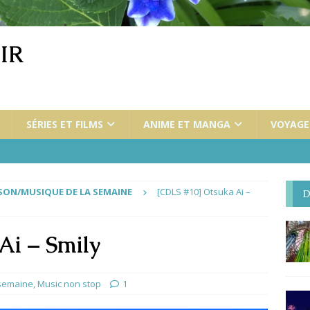
IR
SÉRIES ET FILMS
ANIME ET MANGA
VOYAGES
ON/MUSIQUE DE LA SEMAINE
[CDLS #10] Otsuka Ai –
D
Ai – Smily
semaine
,
Music non stop
1