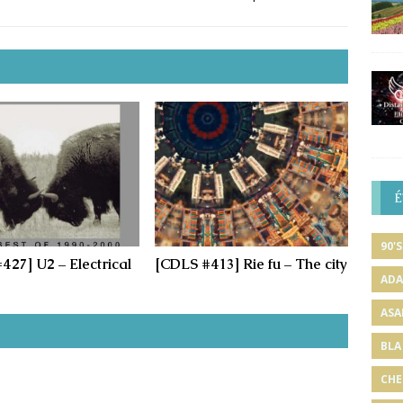
É
90'S
427] U2 – Electrical
[CDLS #413] Rie fu – The city
ADA
ASA
BLA
CHE