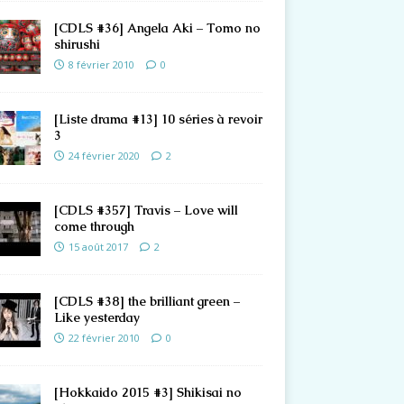
[CDLS #36] Angela Aki – Tomo no
shirushi
8 février 2010
0
[Liste drama #13] 10 séries à revoir
3
24 février 2020
2
[CDLS #357] Travis – Love will
come through
15 août 2017
2
[CDLS #38] the brilliant green –
Like yesterday
22 février 2010
0
[Hokkaido 2015 #3] Shikisai no