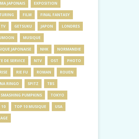
MA JAPONAIS
EXPOSITION
TURING
FILM
FINAL FANTASY
 TV
GETSUKU
JAPON
LONDRES
UMOON
MUSIQUE
IQUE JAPONAISE
NHK
NORMANDIE
E DE SERVICE
NTV
OST
PHOTO
RISE
RIE FU
ROMAN
ROUEN
INA RINGO
SPITZ
TBS
 SMASHING PUMPKINS
TOKYO
 10
TOP 10 MUSIQUE
USA
AGE