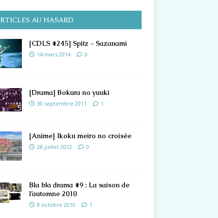
RTICLES AU HASARD
[CDLS #245] Spitz – Sazanami
14 mars 2014
0
[Drama] Bokura no yuuki
30 septembre 2011
1
[Anime] Ikoku meiro no croisée
28 juillet 2012
0
Bla bla drama #9 : La saison de
l’automne 2010
8 octobre 2010
1