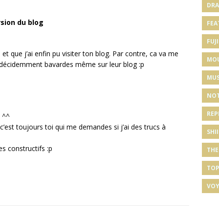
DRA
sion du blog
FEA
FUJI
et que j’ai enfin pu visiter ton blog. Par contre, ca va me
MO
nt décidemment bavardes même sur leur blog :p
MUS
NOT
REP
? ^^
’est toujours toi qui me demandes si j’ai des trucs à
SHI
s constructifs :p
THE
TOP
VOY