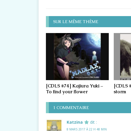
SUR LE MÊME THÈME
[CDLS #74] Kajiura Yuki –
[CDLS #
To find your flower
storm
1 COMMENTAIRE
Katzina
dit :
8 MARS 2017 À 22 H 48 MIN