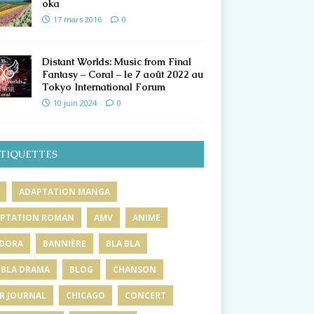
oka
17 mars 2016
0
Distant Worlds: Music from Final
Fantasy – Coral – le 7 août 2022 au
Tokyo International Forum
10 juin 2024
0
TIQUETTES
ADAPTATION MANGA
PTATION ROMAN
AMV
ANIME
DORA
BANNIÈRE
BLA BLA
 BLA DRAMA
BLOG
CHANSON
R JOURNAL
CHICAGO
CONCERT