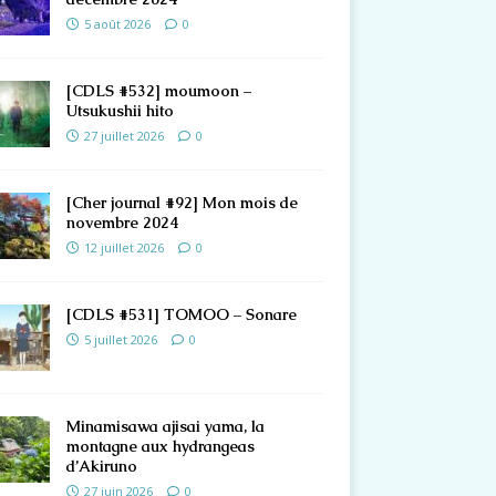
5 août 2026
0
[CDLS #532] moumoon –
Utsukushii hito
27 juillet 2026
0
[Cher journal #92] Mon mois de
novembre 2024
12 juillet 2026
0
[CDLS #531] TOMOO – Sonare
5 juillet 2026
0
Minamisawa ajisai yama, la
montagne aux hydrangeas
d’Akiruno
27 juin 2026
0