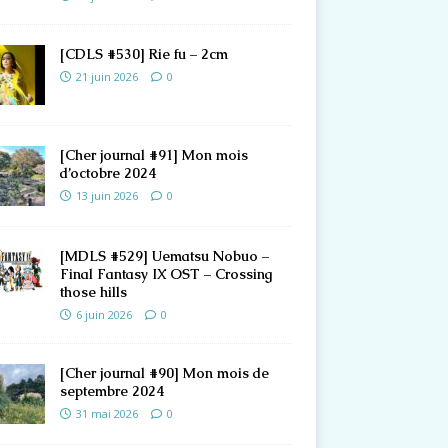
[CDLS #530] Rie fu – 2cm
21 juin 2026
0
[Cher journal #91] Mon mois
d’octobre 2024
13 juin 2026
0
[MDLS #529] Uematsu Nobuo –
Final Fantasy IX OST – Crossing
those hills
6 juin 2026
0
[Cher journal #90] Mon mois de
septembre 2024
31 mai 2026
0